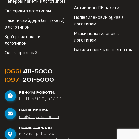
Паперові пакети з логотипом
Активовані ПЕ пакети
Еко сумки з логотипом
Поліетиленовий рукав з
Пакети слайдери (зіп пакети)
логотипом
з логотипом
Мішки поліетиленові з
Кур'єрські пакети з
логотипом
логотипом
Бахили поліетиленові оптом
Скотч прозорий
(066)
411-5000
(097)
201-5000
РЕЖИМ РОБОТИ:
Пн-Пт з 9:00 до 17:00
НАША ПОШТА:
info@implast.com.ua
НАША АДРЕСА:
м. Київ, вул. Велика