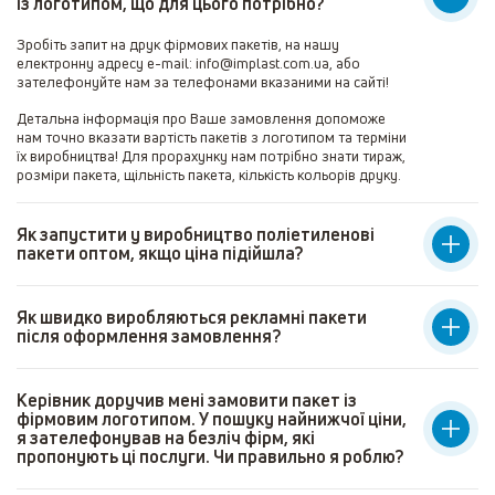
із логотипом, що для цього потрібно?
Зробіть запит на друк фірмових пакетів, на нашу
електронну адресу e-mail: info@implast.com.ua, або
зателефонуйте нам за телефонами вказаними на сайті!
Детальна інформація про Ваше замовлення допоможе
нам точно вказати вартість пакетів з логотипом та терміни
їх виробництва! Для прорахунку нам потрібно знати тираж,
розміри пакета, щільність пакета, кількість кольорів друку.
Як запустити у виробництво поліетиленові
пакети оптом, якщо ціна підійшла?
Як швидко виробляються рекламні пакети
після оформлення замовлення?
Керівник доручив мені замовити пакет із
фірмовим логотипом. У пошуку найнижчої ціни,
я зателефонував на безліч фірм, які
пропонують ці послуги. Чи правильно я роблю?