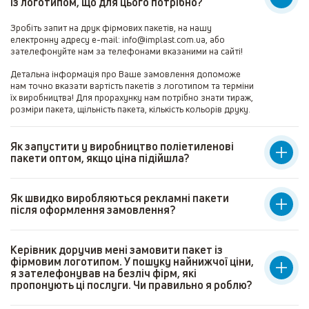
із логотипом, що для цього потрібно?
Зробіть запит на друк фірмових пакетів, на нашу
електронну адресу e-mail: info@implast.com.ua, або
зателефонуйте нам за телефонами вказаними на сайті!
Детальна інформація про Ваше замовлення допоможе
нам точно вказати вартість пакетів з логотипом та терміни
їх виробництва! Для прорахунку нам потрібно знати тираж,
розміри пакета, щільність пакета, кількість кольорів друку.
Як запустити у виробництво поліетиленові
пакети оптом, якщо ціна підійшла?
Як швидко виробляються рекламні пакети
після оформлення замовлення?
Керівник доручив мені замовити пакет із
фірмовим логотипом. У пошуку найнижчої ціни,
я зателефонував на безліч фірм, які
пропонують ці послуги. Чи правильно я роблю?