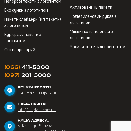
Паперові пакети з логотипом
Активовані ПЕ пакети
Еко сумки з логотипом
Поліетиленовий рукав з
Пакети слайдери (зіп пакети)
логотипом
з логотипом
Мішки поліетиленові з
Кур'єрські пакети з
логотипом
логотипом
Бахили поліетиленові оптом
Скотч прозорий
(066)
411-5000
(097)
201-5000
РЕЖИМ РОБОТИ:
Пн-Пт з 9:00 до 17:00
НАША ПОШТА:
info@implast.com.ua
НАША АДРЕСА:
м. Київ, вул. Велика