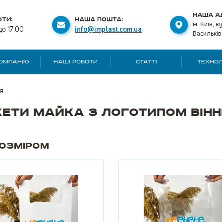
НАША А
ТИ:
НАША ПОШТА:
м. Київ, в
до 17:00
info@implast.com.ua
Васильків
КОМПАНІЮ
НАШІ РОБОТИ
СТАТТІ
ТЕХНОЛ
я
ети майка з логотипом Він
розміром