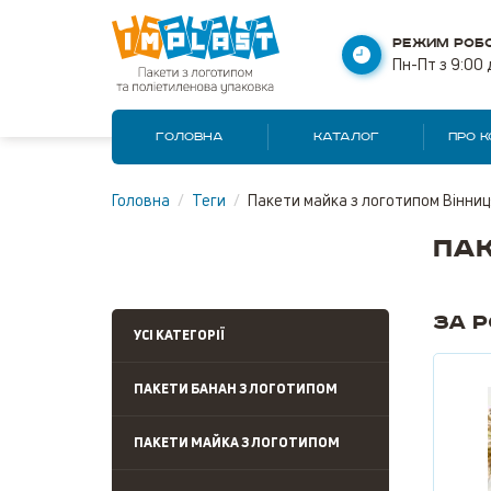
РЕЖИМ РОБО
Пн-Пт з 9:00 
ГОЛОВНА
КАТАЛОГ
ПРО 
Головна
/
Теги
/
Пакети майка з логотипом Вінниц
Пак
За 
УСІ КАТЕГОРІЇ
ПАКЕТИ БАНАН З ЛОГОТИПОМ
ПАКЕТИ МАЙКА З ЛОГОТИПОМ