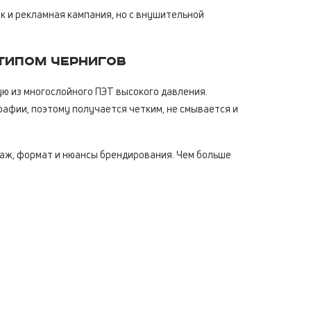
к и рекламная кампания, но с внушительной
типом Чернигов
ую из многослойного ПЭТ высокого давления.
фии, поэтому получается четким, не смывается и
раж, формат и нюансы брендирования. Чем больше