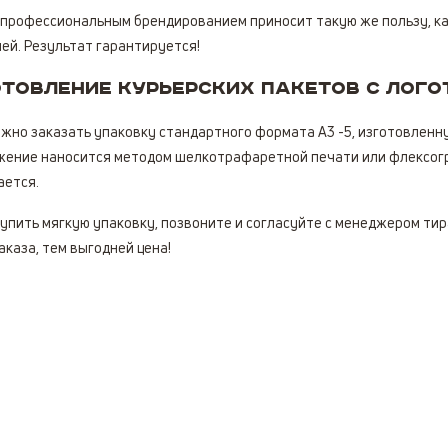
 профессиональным брендированием приносит такую же пользу, ка
ей. Результат гарантируется!
товление курьерских пакетов с лого
ожно заказать упаковку стандартного формата А3 -5, изготовленн
ение наносится методом шелкотрафаретной печати или флексогра
ается.
упить мягкую упаковку, позвоните и согласуйте с менеджером ти
аказа, тем выгодней цена!