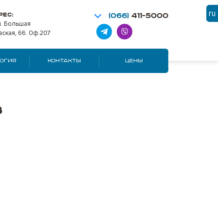
ru
РЕС:
(066)
411-5000
ул. Большая
ская, 66. Оф.207
ОГИЯ
КОНТАКТЫ
ЦЕНЫ
в