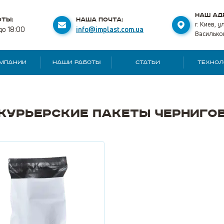
НАШ АД
ТЫ:
НАША ПОЧТА:
г. Киев, 
до 18:00
info@implast.com.ua
Васильков
ОМПАНИИ
НАШИ РАБОТЫ
СТАТЬИ
ТЕХНОЛ
Курьерские пакеты Черниго