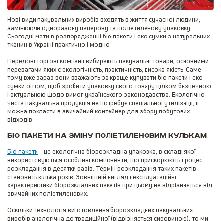
Нові види пакувальних виробів входять в життя сучасної людини,
замінюючи одноразову паперову та поліетиленову упаковку.
Сьогодні мати в розпорядженні біо пакети і еко сумки з натуральних
тканин в Україні практично і модно.
Передові торгові компанії вибирають пакувальні товари, основними
перевагами яких є екологічність, практичність, висока якість. Саме
тому вже зараз вони вважають за краще купувати біо пакети і еко
сумки оптом, щоб зробити упаковку свого товару цілком безпечною
і актуальною щодо вимог українського законодавства. Екологічно
чиста пакувальна продукція не потребує спеціальної утилізації, її
можна покласти в звичайний контейнер для збору побутових
відходів.
Біо пакети на зміну поліетиленовим кулькам
Біо пакети
- це екологічна біорозкладна упаковка, в складі якої
використовуються особливі компоненти, що прискорюють процес
розкладання в десятки разів. Термін розкладання таких пакетів
становить кілька років. Зовнішній вигляд і експлуатаційні
характеристики біорозкладних пакетів при цьому не відрізняється від
звичайних поліетиленових.
Оскільки технологія виготовлення біорозкладних пакувальних
виробів аналогічна до традиційної (відрізняється сировиною), то ми