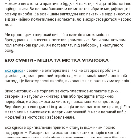
можемо виготовити практично будь-які пакети, які здатні біологічно
руйнуватися. За вашим бажанням ви можете вибрати модифікацію і
розмір виробів. За зовнішнім виглядом еко пакети не відрізняються
від звичайних поліетиленових пакетів, які використовуються масово
досі.
Ми пропонуємо широкий вибір біо пакетів з можливістю
брендування і нанесення логотипу замовника. Вони замінять вам
поліетиленові кульки, які потраплять під заборону з наступного
року.
Еко сумки - міцна та містка упаковка
Еко сумки
- безпечна альтернатива, яка не створює проблем з
утилізацією, має тривалий термін служби і привабливий зовнішній
вигляд. Це багаторазові вироби, виконані з натуральних матеріалів.
Використовуючи в торгівлі замість пластикових пакетів сумки,
створені з натуральних матеріалів або продуктів вторинної
переробки, ми боремося за чистоту навколишнього простору.
Виробництво еко сумок і їх утилізація не завдає шкоди природі. Еко
матеріали не викликають алергічних реакцій. У нас є великий вибір
моделей за місткістю і забарвленням.
Еко сумки з оригінальним принтом стануть відмінним промо
подарунком. Використання екологічно чистих товарів в якості
корпоративних сувенірів підкреслює прихильність вашого бізнесу