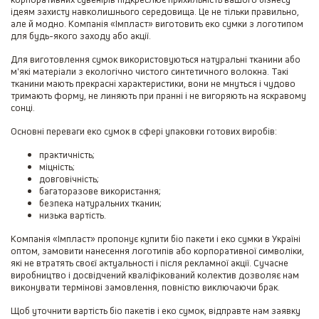
ідеям захисту навколишнього середовища. Це не тільки правильно,
але й модно. Компанія «Імпласт» виготовить еко сумки з логотипом
для будь-якого заходу або акції.
Для виготовлення сумок використовуються натуральні тканини або
м'які матеріали з екологічно чистого синтетичного волокна. Такі
тканини мають прекрасні характеристики, вони не мнуться і чудово
тримають форму, не линяють при пранні і не вигоряють на яскравому
сонці.
Основні переваги еко сумок в сфері упаковки готових виробів:
практичність;
міцність;
довговічність;
багаторазове використання;
безпека натуральних тканин;
низька вартість.
Компанія «Імпласт» пропонує купити біо пакети і еко сумки в Україні
оптом, замовити нанесення логотипів або корпоративної символіки,
які не втратять своєї актуальності і після рекламної акції. Сучасне
виробництво і досвідчений кваліфікований колектив дозволяє нам
виконувати термінові замовлення, повністю виключаючи брак.
Щоб уточнити вартість біо пакетів і еко сумок, відправте нам заявку