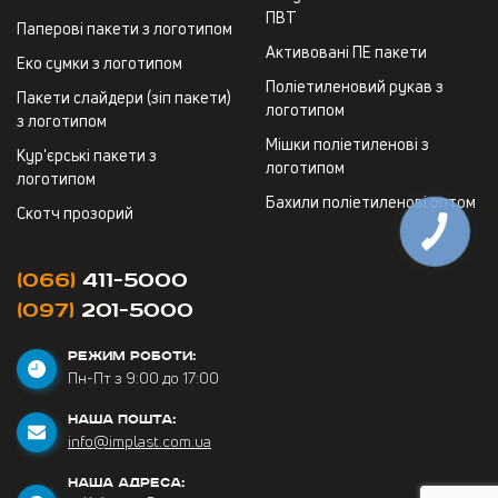
ПВТ
Паперові пакети з логотипом
Активовані ПЕ пакети
Еко сумки з логотипом
Поліетиленовий рукав з
Пакети слайдери (зіп пакети)
логотипом
з логотипом
Мішки поліетиленові з
Кур'єрські пакети з
логотипом
логотипом
Бахили поліетиленові оптом
Скотч прозорий
(066)
411-5000
(097)
201-5000
РЕЖИМ РОБОТИ:
Пн-Пт з 9:00 до 17:00
НАША ПОШТА:
info@implast.com.ua
НАША АДРЕСА: