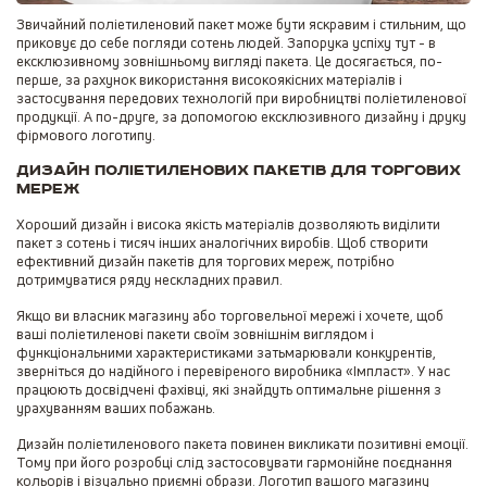
Звичайний поліетиленовий пакет може бути яскравим і стильним, що
приковує до себе погляди сотень людей. Запорука успіху тут - в
ексклюзивному зовнішньому вигляді пакета. Це досягається, по-
перше, за рахунок використання високоякісних матеріалів і
застосування передових технологій при виробництві поліетиленової
продукції. А по-друге, за допомогою ексклюзивного дизайну і друку
фірмового логотипу.
Ди
зайн поліетиленових пакетів для торгових
мереж
Хороший дизайн і висока якість матеріалів дозволяють виділити
пакет з сотень і тисяч інших аналогічних виробів. Щоб створити
ефективний дизайн пакетів для торгових мереж, потрібно
дотримуватися ряду нескладних правил.
Якщо ви власник магазину або торговельної мережі і хочете, щоб
ваші поліетиленові пакети своїм зовнішнім виглядом і
функціональними характеристиками затьмарювали конкурентів,
зверніться до надійного і перевіреного виробника «Імпласт». У нас
працюють досвідчені фахівці, які знайдуть оптимальне рішення з
урахуванням ваших побажань.
Дизайн поліетиленового пакета повинен викликати позитивні емоції.
Тому при його розробці слід застосовувати гармонійне поєднання
кольорів і візуально приємні образи. Логотип вашого магазину