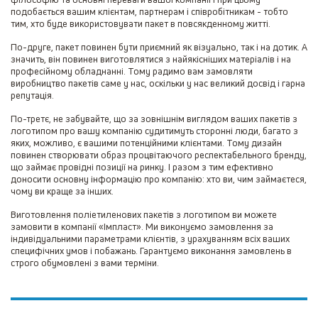
подобається вашим клієнтам, партнерам і співробітникам - тобто
тим, хто буде використовувати пакет в повсякденному житті.
По-друге, пакет повинен бути приємний як візуально, так і на дотик. А
значить, він повинен виготовлятися з найякісніших матеріалів і на
професійному обладнанні. Тому радимо вам замовляти
виробництво пакетів саме у нас, оскільки у нас великий досвід і гарна
репутація.
По-третє, не забувайте, що за зовнішнім виглядом ваших пакетів з
логотипом про вашу компанію судитимуть сторонні люди, багато з
яких, можливо, є вашими потенційними клієнтами. Тому дизайн
повинен створювати образ процвітаючого респектабельного бренду,
що займає провідні позиції на ринку. І разом з тим ефективно
доносити основну інформацію про компанію: хто ви, чим займаєтеся,
чому ви краще за інших.
Виготовлення поліетиленових пакетів з логотипом ви можете
замовити в компанії «Імпласт». Ми виконуємо замовлення за
індивідуальними параметрами клієнтів, з урахуванням всіх ваших
специфічних умов і побажань. Гарантуємо виконання замовлень в
строго обумовлені з вами терміни.