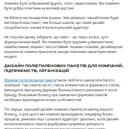
повинен бути зображений крупно, чітко і акцентовано. Він повинен
бути добре помітним на великій відстані.
Не бійтеся нестандартних рішень. Чим цікавіше і нешаблонне буде
виглядати ваш пакет, тим більше шансів, що такий дизайн
сподобається і запам'ятається цільовій аудиторії.
Не слід при цьому забувати, що пакет - це, перш за все, суто
функціональне виріб. Він повинен бути зручним у використанні,
невибагливим, міцним і зносостійким. Іншими словами, дизайнерські
рішення не повинні приносити шкоди технічним характеристикам
моделі.
Дизайн поліетиленових пакетів для компаній,
підприємств, організацій
Фірмові поліетиленові пакети
також люблять замовляти багато
компаній. Такі пакети часто стають елементом їх фірмового стилю,
виконуючи при цьому функцію безкоштовного рекламного носія
бренду. Власникам бізнесу при замовлені фірмових пакетів
необхідно враховувати кілька особливостей.
По-перше, хороший дизайн повинен сприяти розвитку вашого
бізнесу. А для цього він повинен враховувати специфіку бізнес-
процесів, ринкової ніші і цільової аудиторії. Ідеально, коли дизайн
поліетиленового пакета відображає напрямок діяльності,
філософію та основні переваги вашої компанії і при цьому