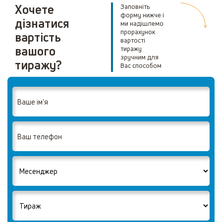
Хочете
Заповніть
форму нижче і
дізнатися
ми надішлемо
прорахунок
вартість
вартості
вашого
тиражу
зручним для
тиражу?
Вас способом