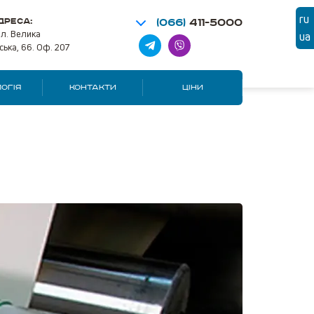
ru
ДРЕСА:
(066)
411-5000
ул. Велика
ua
ська, 66. Оф. 207
ОГІЯ
КОНТАКТИ
ЦІНИ