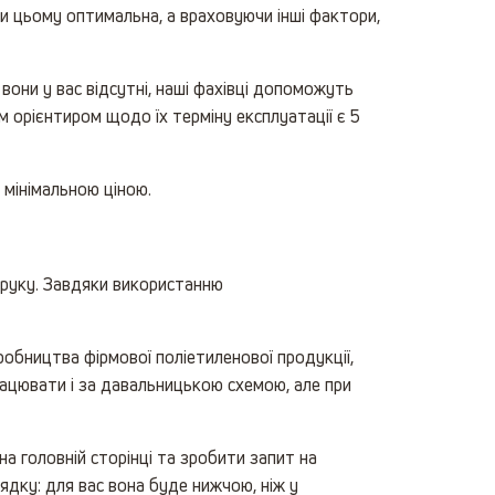
и цьому оптимальна, а враховуючи інші фактори,
они у вас відсутні, наші фахівці допоможуть
м орієнтиром щодо їх терміну експлуатації є 5
 мінімальною ціною.
друку. Завдяки використанню
обництва фірмової поліетиленової продукції,
впрацювати і за давальницькою схемою, але при
на головній сторінці та зробити запит на
ядку: для вас вона буде нижчою, ніж у