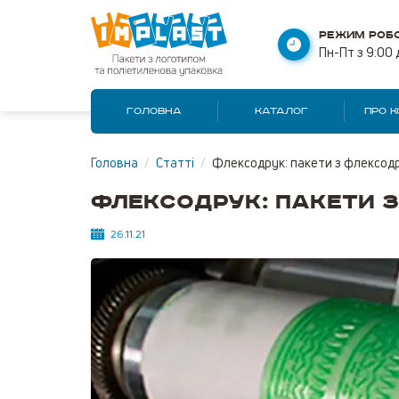
РЕЖИМ РОБО
Пн-Пт з 9:00 
ГОЛОВНА
КАТАЛОГ
ПРО 
Головна
/
Статті
/
Флексодрук: пакети з флексод
Флексодрук: пакети 
26.11.21