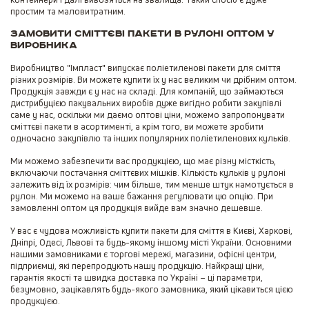
простим та маловитратним.
Замовити сміттєві пакети в рулоні оптом у
виробника
Виробництво "Імпласт" випускає поліетиленові пакети для сміття
різних розмірів. Ви можете купити їх у нас великим чи дрібним оптом.
Продукція завжди є у нас на складі. Для компаній, що займаються
дистрибуцією пакувальних виробів дуже вигідно робити закупівлі
саме у нас, оскільки ми даємо оптові ціни, можемо запропонувати
сміттєві пакети в асортименті, а крім того, ви можете зробити
одночасно закупівлю та інших популярних поліетиленових кульків.
Ми можемо забезпечити вас продукцією, що має різну місткість,
включаючи постачання сміттєвих мішків. Кількість кульків у рулоні
залежить від їх розмірів: чим більше, тим менше штук намотується в
рулон. Ми можемо на ваше бажання регулювати цю опцію. При
замовленні оптом ця продукція вийде вам значно дешевше.
У вас є чудова можливість купити пакети для сміття в Києві, Харкові,
Дніпрі, Одесі, Львові та будь-якому іншому місті України. Основними
нашими замовниками є торгові мережі, магазини, офісні центри,
підприємці, які перепродують нашу продукцію. Найкращі ціни,
гарантія якості та швидка доставка по Україні – ці параметри,
безумовно, зацікавлять будь-якого замовника, який цікавиться цією
продукцією.