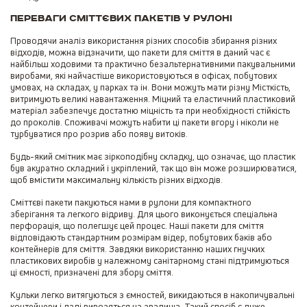
Переваги сміттєвих пакетів у рулоні
Проводячи аналіз використання різних способів збирання різних
відходів, можна відзначити, що пакети для сміття в даний час є
найбільш ходовими та практично безальтернативними пакувальними
виробами, які найчастіше використовуються в офісах, побутових
умовах, на складах, у парках та ін. Вони можуть мати різну Місткість,
витримують великі навантаження. Міцний та еластичний пластиковий
матеріал забезпечує достатню міцність та при необхідності стійкість
до проколів. Споживачі можуть набити ці пакети вгору і ніколи не
турбуватися про розрив або появу витоків.
Будь-який смітник має зіркоподібну складку, що означає, що пластик
був акуратно складний і укріплений, так що він може розширюватися,
щоб вмістити максимальну кількість різних відходів.
Сміттєві пакети пакуються нами в рулони для компактного
зберігання та легкого відриву. Для цього виконується спеціальна
перфорація, що полегшує цей процес. Наші пакети для сміття
відповідають стандартним розмірам відер, побутових баків або
контейнерів для сміття. Завдяки використанню наших гнучких
пластикових виробів у належному санітарному стані підтримуються
ці ємності, призначені для збору сміття.
Кульки легко витягуються з ємностей, викидаються в накопичувальні
контейнери і далі вивозяться на звалища. Такий спосіб є дуже