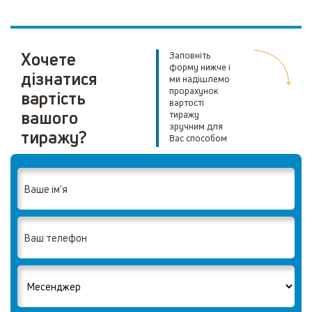
Хочете
Заповніть
форму нижче і
дізнатися
ми надішлемо
прорахунок
вартість
вартості
вашого
тиражу
зручним для
тиражу?
Вас способом