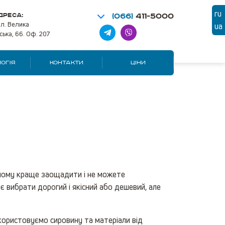
ru
ДРЕСА:
(066)
411-5000
ул. Велика
ua
ська, 66. Оф. 207
ОГІЯ
КОНТАКТИ
ЦІНИ
а чому краще заощадити і не можете
 вибрати дорогий і якісний або дешевий, але
користовуємо сировину та матеріали від