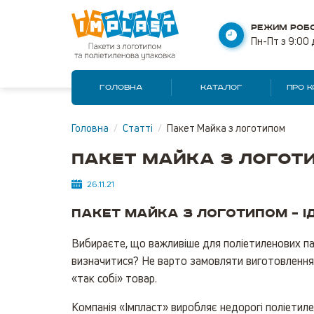
РЕЖИМ РОБО
Пн-Пт з 9:00 
ГОЛОВНА
КАТАЛОГ
ПРО 
Головна
/
Статті
/
Пакет Майка з логотипом
Пакет Майка з логот
26.11.21
Пакет Майка з логотипом – і
Вибираєте, що важливіше для поліетиленових пак
визначитися? Не варто замовляти виготовлення у
«так собі» товар.
Компанія «Імпласт» виробляє недорогі поліетиле