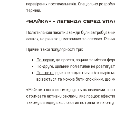
перевірених постачальників. Спеціально розробл
терміни.
«Майка» – легенда серед упа
Поліетиленові пакети завжди були затребуваним
лавках, на ринках, у магазинах та аптеках. Різни
Причин такої популярності три:
По-перше
, це проста, зручна та містка фо
По-друге
, щільний поліетилен не розтягуєт
По-третє
, ручка складається з 4-х шарів м
врізаються та можна бути спокійним, що 
«Майка» з логотипом купують як великими торгов
отримаєте активну рекламу, яка працює ефективн
такому випадку ваш логотип потрапить на очі у к