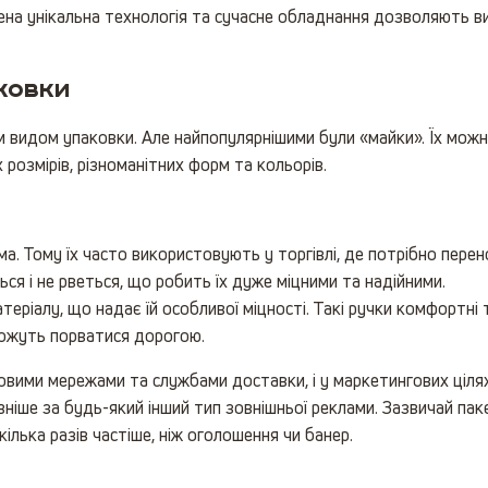
ена унікальна технологія та сучасне обладнання дозволяють ви
ковки
 видом упаковки. Але найпопулярнішими були «майки». Їх можн
х розмірів, різноманітних форм та кольорів.
рма. Тому їх часто використовують у торгівлі, де потрібно перен
ься і не рветься, що робить їх дуже міцними та надійними.
атеріалу, що надає їй особливої міцності. Такі ручки комфортні т
можуть порватися дорогою.
ими мережами та службами доставки, і у маркетингових цілях.
іше за будь-який інший тип зовнішньої реклами. Зазвичай паке
ілька разів частіше, ніж оголошення чи банер.