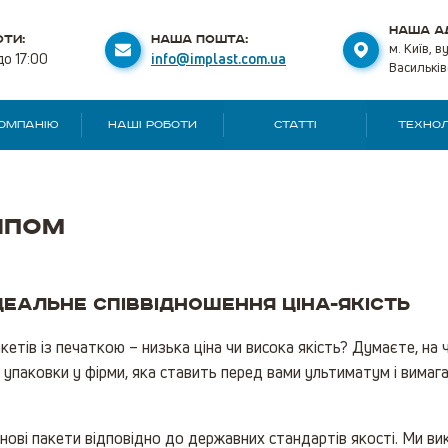
НАША А
ТИ:
НАША ПОШТА:
м. Київ, в
до 17:00
info@implast.com.ua
Васильків
КОМПАНІЮ
НАШІ РОБОТИ
СТАТТІ
ТЕХНОЛ
ипом
деальне співвідношення ціна-якість
етів із печаткою – низька ціна чи висока якість? Думаєте, н
паковки у фірми, яка ставить перед вами ультиматум і вимагає
нові пакети відповідно до державних стандартів якості. Ми ви