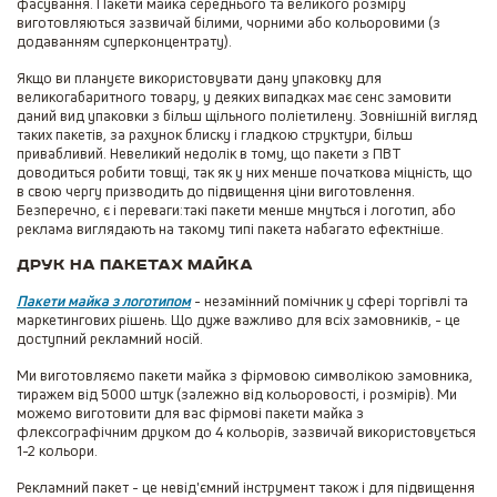
фасування. Пакети майка середнього та великого розміру
виготовляються зазвичай білими, чорними або кольоровими (з
додаванням суперконцентрату).
Якщо ви плануєте використовувати дану упаковку для
великогабаритного товару, у деяких випадках має сенс замовити
даний вид упаковки з більш щільного поліетилену. Зовнішній вигляд
таких пакетів, за рахунок блиску і гладкою структури, більш
привабливий. Невеликий недолік в тому, що пакети з ПВТ
доводиться робити товщі, так як у них менше початкова міцність, що
в свою чергу призводить до підвищення ціни виготовлення.
Безперечно, є і переваги:такі пакети менше мнуться і логотип, або
реклама виглядають на такому типі пакета набагато ефектніше.
Друк на пакетах майка
Пакети майка з логотипом
- незамінний помічник у сфері торгівлі та
маркетингових рішень. Що дуже важливо для всіх замовників, - це
доступний рекламний носій.
Ми виготовляємо пакети майка з фірмовою символікою замовника,
тиражем від 5000 штук (залежно від кольоровості, і розмірів). Ми
можемо виготовити для вас фірмові пакети майка з
флексографічним друком до 4 кольорів, зазвичай використовується
1-2 кольори.
Рекламний пакет - це невід'ємний інструмент також і для підвищення