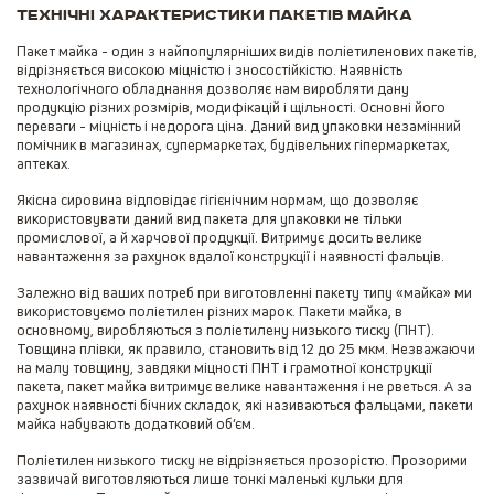
Технічні характеристики пакетів майка
Пакет майка - один з найпопулярніших видів поліетиленових пакетів,
відрізняється високою міцністю і зносостійкістю. Наявність
технологічного обладнання дозволяє нам виробляти дану
продукцію різних розмірів, модифікацій і щільності. Основні його
переваги - міцність і недорога ціна. Даний вид упаковки незамінний
помічник в магазинах, супермаркетах, будівельних гіпермаркетах,
аптеках.
Якісна сировина відповідає гігієнічним нормам, що дозволяє
використовувати даний вид пакета для упаковки не тільки
промислової, а й харчової продукції. Витримує досить велике
навантаження за рахунок вдалої конструкції і наявності фальців.
Залежно від ваших потреб при виготовленні пакету типу «майка» ми
використовуємо поліетилен різних марок. Пакети майка, в
основному, виробляються з поліетилену низького тиску (ПНТ).
Товщина плівки, як правило, становить від 12 до 25 мкм. Незважаючи
на малу товщину, завдяки міцності ПНТ і грамотної конструкції
пакета, пакет майка витримує велике навантаження і не рветься. А за
рахунок наявності бічних складок, які називаються фальцами, пакети
майка набувають додатковий об’єм.
Поліетилен низького тиску не відрізняється прозорістю. Прозорими
зазвичай виготовляються лише тонкі маленькі кульки для