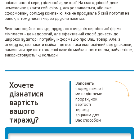
впізнаваності серед цільової аудиторії. На сьогоднішній день
неможливо уявити собі фірму, яка розвивається, або вже
сформовану солідну компанію, яка не просувала б свій логотип на
ринок, в тому числі і через друк на пакетах.
Використовуйте послугу друку логотипу від виробничої фірми
«Імпласт» - це недорогий, але ефективний спосіб донести до
широкої аудиторії потрібну інформацію про Ваш товар. Але, з
огляду на, що пакети майка - це все-таки економічний вид упаковки,
замовники при виготовленні пакетів майка з логотипом, найчастіше,
використовують 1-2 кольори.
Хочете
Заповніть
форму нижче і
дізнатися
ми надішлемо
прорахунок
вартість
вартості
вашого
тиражу
зручним для
тиражу?
Вас способом