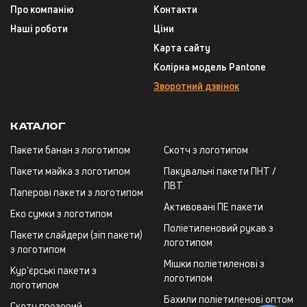
Про компанію
Контакти
Наші роботи
Ціни
Карта сайту
Колірна модель Pantone
Зворотний дзвінок
Каталог
Пакети банан з логотипом
Скотч з логотипом
Пакети майка з логотипом
Пакувальні пакети ПНТ /
ПВТ
Паперові пакети з логотипом
Активовані ПЕ пакети
Еко сумки з логотипом
Поліетиленовий рукав з
Пакети слайдери (зіп пакети)
логотипом
з логотипом
Мішки поліетиленові з
Кур'єрські пакети з
логотипом
логотипом
Бахили поліетиленові оптом
Скотч прозорий