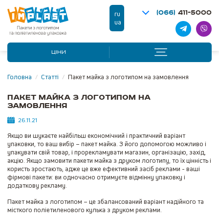
(066)
411-5000
ru
ua
ЦІНИ
Головна
/
Статті
/
Пакет майка з логотипом на замовлення
Пакет майка з логотипом на
замовлення
26.11.21
Якщо ви шукаєте найбільш економічний і практичний варіант
упаковки, то ваш вибір – пакет майка. З його допомогою можливо і
упакувати свій товар, і прорекламувати магазин, організацію, захід,
акцію. Якщо замовити пакети майка з друком логотипу, то їх цінність і
користь зростають, адже це вже ефективний засіб реклами - ваші
фірмові пакети: ви одночасно отримуєте відмінну упаковку і
додаткову рекламу.
Пакет майка з логотипом – це збалансований варіант надійного та
місткого поліетиленового кулька з друком реклами.