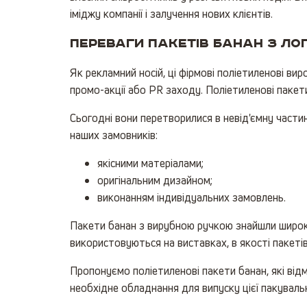
іміджу компанії і залучення нових клієнтів.
Переваги пакетів банан з ло
Як рекламний носій, ці фірмові поліетиленові в
промо-акції або PR заходу. Поліетиленові пакет
Сьогодні вони перетворилися в невід'ємну части
наших замовників:
якісними матеріалами;
оригінальним дизайном;
виконанням індивідуальних замовлень.
Пакети банан з вирубною ручкою знайшли широке
використовуються на виставках, в якості пакетів
Пропонуємо поліетиленові пакети банан, які від
необхідне обладнання для випуску цієї пакувально