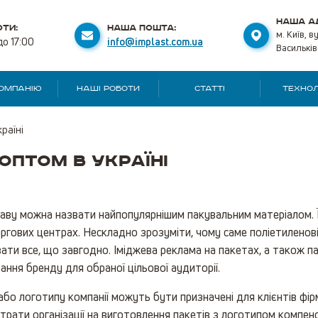
НАША А
ТИ:
НАША ПОШТА:
м. Київ, в
до 17:00
info@implast.com.ua
Васильків
КОМПАНІЮ
НАШІ РОБОТИ
СТАТТІ
ТЕХНОЛ
раїні
оптом в Україні
праву можна назвати найпопулярнішим пакувальним матеріалом. 
оргових центрах. Нескладно зрозуміти, чому саме поліетиленові 
увати все, що завгодно. Іміджева реклама на пакетах, а також 
ання бренду для обраної цільової аудиторії.
бо логотипу компанії можуть бути призначені для клієнтів фірми
 Витрати організації на виготовлення пакетів з логотипом комп