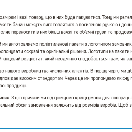
розмірам і вазі товару, що в них буде пакуватися. Тому ми рет
акети банан можуть виготовлятися з посиленою ручкою і донною
воляє переносити в них більш важкі та об’ємні грузи та продов
 ми виготовляємо поліетиленові пакети з логотипом замовника 
ропонувати яскраві та оригінальні рішення. Логотипи на пакет
й кінцевий результат, який неодмінно сподобається і вам, як за
до нашого виробництва численних клієнтів. В першу чергу ми дб
ідповідає високим стандартам. Через це ми пропонуємо якісну
ої продукції.
их. З цієї причини ми підтримуємо кращі умови для співпраці 
імальний обсяг замовлення залежить від розмірів виробів. Щоб 