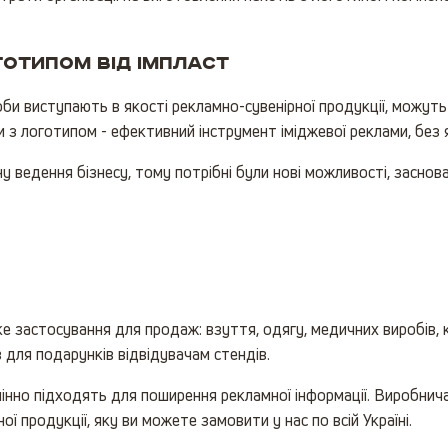
готипом від Імпласт
ироби виступають в якості рекламно-сувенірної продукції, можу
и з логотипом - ефективний інструмент іміджевої реклами, без 
ну ведення бізнесу, тому потрібні були нові можливості, засно
 застосування для продаж: взуття, одягу, медичних виробів, 
 для подарунків відвідувачам стендів.
мінно підходять для поширення рекламної інформації. Виробнич
ї продукції, яку ви можете замовити у нас по всій Україні.