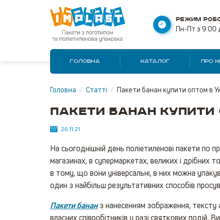
РЕЖИМ РОБО
Пн-Пт з 9:00 
ГОЛОВНА
КАТАЛОГ
ПРО 
Головна
/
Статті
/
Пакети банан купити оптом в Ук
Пакети банан купити 
26.11.21
На сьогоднішній день поліетиленові пакети по 
магазинах, в супермаркетах, великих і дрібних т
в тому, що вони універсальні, в них можна упак
один з найбільш результативних способів просув
Пакети банан
з нанесенням зображення, тексту а
власних співробітників у разі святкових подій.