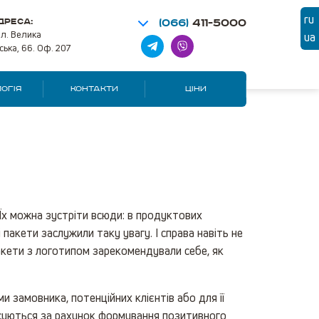
ru
ДРЕСА:
(066)
411-5000
ул. Велика
ua
ська, 66. Оф. 207
ОГІЯ
КОНТАКТИ
ЦІНИ
Їх можна зустріти всюди: в продуктових
пакети заслужили таку увагу. І справа навіть не
пакети з логотипом зарекомендували себе, як
 замовника, потенційних клієнтів або для її
енсуються за рахунок формування позитивного