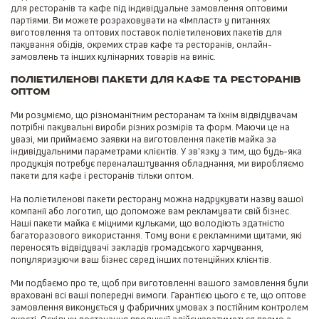
для ресторанів та кафе під індивідуальне замовлення оптовими
партіями. Ви можете розраховувати на «Імпласт» у питаннях
виготовлення та оптових поставок поліетиленових пакетів для
пакування обідів, окремих страв кафе та ресторанів, онлайн-
замовлень та інших кулінарних товарів на виніс.
Поліетиленові пакети для кафе та ресторанів
оптом
Ми розуміємо, що різноманітним ресторанам та їхнім відвідувачам
потрібні пакувальні вироби різних розмірів та форм. Маючи це на
увазі, ми приймаємо заявки на виготовлення пакетів майка за
індивідуальними параметрами клієнтів. У зв'язку з тим, що будь-яка
продукція потребує переналаштування обладнання, ми виробляємо
пакети для кафе і ресторанів тільки оптом.
На поліетиленові пакети ресторану можна надрукувати назву вашої
компанії або логотип, що допоможе вам рекламувати свій бізнес.
Наші пакети майка є міцними кульками, що володіють здатністю
багаторазового використання. Тому вони є рекламними щитами, які
переносять відвідувачі закладів громадського харчування,
популяризуючи ваш бізнес серед інших потенційних клієнтів.
Ми подбаємо про те, щоб при виготовленні вашого замовлення були
враховані всі ваші попередні вимоги. Гарантією цього є те, що оптове
замовлення виконується у фабричних умовах з постійним контролем