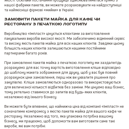
якості. Оскільки постачання продукції здійснюватиметься прямо з
нашої фабрики пакетів, ви можете розраховувати на найдоступніші
та найякісніші фірмові «мийки» в Україні.
Замовити пакети майка для кафе чи
ресторану з печаткою логотипу
Виробництво «Імпласт» цінується клієнтами за виготовлення
пакувальних виробів високої якості. Ми забезпечимо відмінний сервіс
та високу якість пакетів майка для всіх наших клієнтів. Завдяки цьому
більшість наших клієнтів залишаються нашими постійними
партнерами багато років.
При замовленні пакетів майка з печаткою логотипу ми заздалегідь
розрахуємо для вас точну вартість виготовлення кліше відповідно
до шаблону макета зображення для друку, щоб у вас був повний
розрахунок ціни замовлення, перш ніж ви ухвалите рішення про
закупівлю. Кліше замовляються одноразово та використовуються
для величезної кількості відбитків без заміни. Ми цінуємо ваш бізнес,
тому ретельно ставимося до запитів від будь-яких клієнтів,
незалежно від їхнього бізнесу.
Ви можете бути впевнені, що найнижча ціна від компанії «Імпласт» не
означатиме компромісу з якістю пакетів майка для вашого кафе чи
ресторану. Незалежно від того, яка упаковка потрібна вашому
бізнесу, ми працюємо, щоб допомогти вам виготовити саме такі
вироби, які вам потрібні.