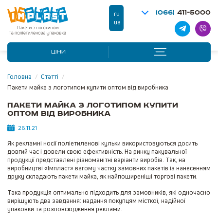
(066)
411-5000
ru
ua
ЦІНИ
Головна
/
Статті
/
Пакети майка з логотипом купити оптом від виробника
Пакети майка з логотипом купити
оптом від виробника
26.11.21
Як рекламні носії поліетиленові кульки використовуються досить
довгий час і довели свою ефективність. На ринку пакувальної
продукції представлені різноманітні варіанти виробів. Так, на
виробництві «Імпласт» вагому частку замовних пакетів із нанесенням
друку складають пакети майка, як найпоширеніші торгові пакети.
Така продукція оптимально підходить для замовників, які одночасно
вирішують два завдання: надання покупцям місткої, надійної
упаковки та розповсюдження реклами.