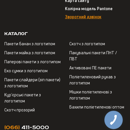
Карта сайту
Колірна модель Pantone
Зворотний дзвінок
Каталог
Пакети банан з логотипом
Скотч з логотипом
Пакети майка з логотипом
Пакувальні пакети ПНТ /
ПВТ
Паперові пакети з логотипом
Активовані ПЕ пакети
Еко сумки з логотипом
Поліетиленовий рукав з
Пакети слайдери (зіп пакети)
логотипом
з логотипом
Мішки поліетиленові з
Кур'єрські пакети з
логотипом
логотипом
Бахили поліетиленові оптом
Скотч прозорий
(066)
411-5000