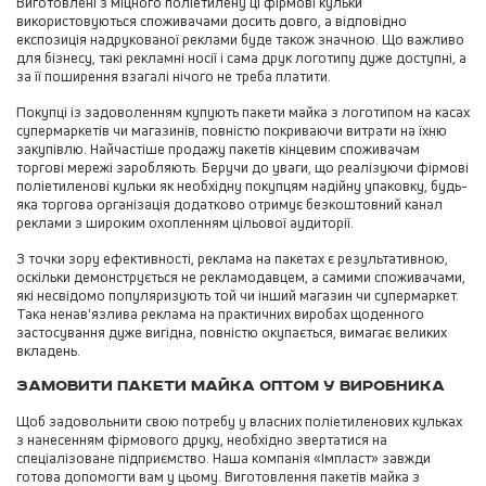
Виготовлені з міцного поліетилену ці фірмові кульки
використовуються споживачами досить довго, а відповідно
експозиція надрукованої реклами буде також значною. Що важливо
для бізнесу, такі рекламні носії і сама друк логотипу дуже доступні, а
за її поширення взагалі нічого не треба платити.
Покупці із задоволенням купують пакети майка з логотипом на касах
супермаркетів чи магазинів, повністю покриваючи витрати на їхню
закупівлю. Найчастіше продажу пакетів кінцевим споживачам
торгові мережі заробляють. Беручи до уваги, що реалізуючи фірмові
поліетиленові кульки як необхідну покупцям надійну упаковку, будь-
яка торгова організація додатково отримує безкоштовний канал
реклами з широким охопленням цільової аудиторії.
З точки зору ефективності, реклама на пакетах є результативною,
оскільки демонструється не рекламодавцем, а самими споживачами,
які несвідомо популяризують той чи інший магазин чи супермаркет.
Така ненав'язлива реклама на практичних виробах щоденного
застосування дуже вигідна, повністю окупається, вимагає великих
вкладень.
Замовити пакети майка оптом у виробника
Щоб задовольнити свою потребу у власних поліетиленових кульках
з нанесенням фірмового друку, необхідно звертатися на
спеціалізоване підприємство. Наша компанія «Імпласт» завжди
готова допомогти вам у цьому. Виготовлення пакетів майка з