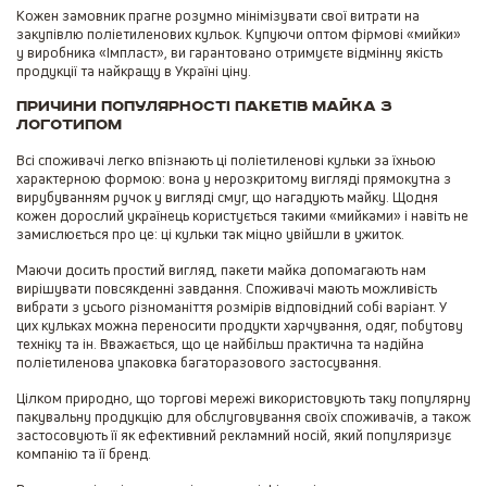
Кожен замовник прагне розумно мінімізувати свої витрати на
закупівлю поліетиленових кульок. Купуючи оптом фірмові «мийки»
у виробника «Імпласт», ви гарантовано отримуєте відмінну якість
продукції та найкращу в Україні ціну.
Причини популярності пакетів майка з
логотипом
Всі споживачі легко впізнають ці поліетиленові кульки за їхньою
характерною формою: вона у нерозкритому вигляді прямокутна з
вирубуванням ручок у вигляді смуг, що нагадують майку. Щодня
кожен дорослий українець користується такими «мийками» і навіть не
замислюється про це: ці кульки так міцно увійшли в ужиток.
Маючи досить простий вигляд, пакети майка допомагають нам
вирішувати повсякденні завдання. Споживачі мають можливість
вибрати з усього різноманіття розмірів відповідний собі варіант. У
цих кульках можна переносити продукти харчування, одяг, побутову
техніку та ін. Вважається, що це найбільш практична та надійна
поліетиленова упаковка багаторазового застосування.
Цілком природно, що торгові мережі використовують таку популярну
пакувальну продукцію для обслуговування своїх споживачів, а також
застосовують її як ефективний рекламний носій, який популяризує
компанію та її бренд.