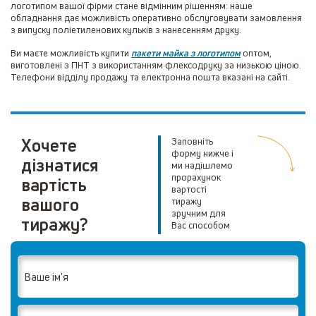
логотипом вашої фірми стане відмінним рішенням: наше
обладнання дає можливість оперативно обслуговувати замовлення
з випуску поліетиленових кульків з нанесенням друку.
Ви маєте можливість купити
пакети майка з логотипом
оптом,
виготовлені з ПНТ з використанням флексодруку за низькою ціною.
Телефони відділу продажу та електронна пошта вказані на сайті.
Хочете
Заповніть
форму нижче і
дізнатися
ми надішлемо
прорахунок
вартість
вартості
вашого
тиражу
зручним для
тиражу?
Вас способом