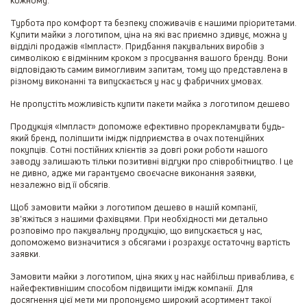
кожному.
Турбота про комфорт та безпеку споживачів є нашими пріоритетами.
Купити майки з логотипом, ціна на які вас приємно здивує, можна у
відділі продажів «Імпласт». Придбання пакувальних виробів з
символікою є відмінним кроком з просування вашого бренду. Вони
відповідають самим вимогливим запитам, тому що представлена в
різному виконанні та випускається у нас у фабричних умовах.
Не пропустіть можливість купити пакети майка з логотипом дешево
Продукція «Імпласт» допоможе ефективно прорекламувати будь-
який бренд, поліпшити імідж підприємства в очах потенційних
покупців. Сотні постійних клієнтів за довгі роки роботи нашого
заводу залишають тільки позитивні відгуки про співробітництво. І це
не дивно, адже ми гарантуємо своєчасне виконання заявки,
незалежно від її обсягів.
Щоб замовити майки з логотипом дешево в нашій компанії,
зв'яжіться з нашими фахівцями. При необхідності ми детально
розповімо про пакувальну продукцію, що випускається у нас,
допоможемо визначитися з обсягами і розрахує остаточну вартість
заявки.
Замовити майки з логотипом, ціна яких у нас найбільш приваблива, є
найефективнішим способом підвищити імідж компанії. Для
досягнення цієї мети ми пропонуємо широкий асортимент такої