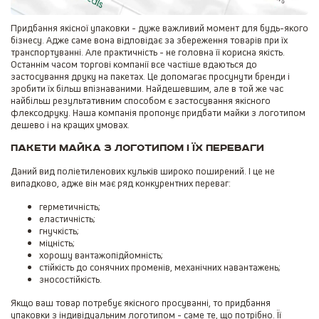
Придбання якісної упаковки - дуже важливий момент для будь-якого
бізнесу. Адже саме вона відповідає за збереження товарів при їх
транспортуванні. Але практичність - не головна її корисна якість.
Останнім часом торгові компанії все частіше вдаються до
застосування друку на пакетах. Це допомагає просунути бренди і
зробити їх більш впізнаваними. Найдешевшим, але в той же час
найбільш результативним способом є застосування якісного
флексодруку. Наша компанія пропонує придбати майки з логотипом
дешево і на кращих умовах.
Пакети майка з логотипом і їх переваги
Даний вид поліетиленових кульків широко поширений. І це не
випадково, адже він має ряд конкурентних переваг:
герметичність;
еластичність;
гнучкість;
міцність;
хорошу вантажопідйомність;
стійкість до сонячних променів, механічних навантажень;
зносостійкість.
Якщо ваш товар потребує якісного просуванні, то придбання
упаковки з індивідуальним логотипом - саме те, що потрібно. Її