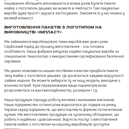
поширення збільшить впізнаваність в кілька разів.Купити пакети
майка з логотипом дешево ви можете в «Імпласт».Такі пакувальні
вироби дуже прості і зручні в застосуванні. Замовити їх у нас можна у
великій кількості.
Виготовлення пакетів з логотипом на
виробництві «Імпласт»
Ми займаємося виробництвом таких виробів вже довгі роки.
Серйозний підхід до процесу виготовлення - ось головна
особливість. Наша фабрика випускає надійні пакувальні вироби за
спеціальною технологією з використанням сертифікованої безпечної
сировини.
Ми даємо можливість нашим постійним клієнтам придбати пакети
типу майки з логотипом дешево. Це досягається завдяки відсутності
зайвих націнок. Ви можете вибирати ту чи іншу модель, виходячи з
власних потреб. Крім перерахованих вище параметрів вони
розрізняються за вантажопідйомністю, розміром і т.д.
Наша продукція спрощує роботу великих і маленьких магазинів.
Наше підприємство останні роки відноситься до лідерів на ринку
України серед підприємств, що виготовляють фірмові поліетиленові
кульки. Ми виготовляємо продукцію на сучасному обладнанні, що
робить її надійною і довговічною. Вартість послуг з виготовлення
пакетів майки з логотипом на нашому виробництві доступна