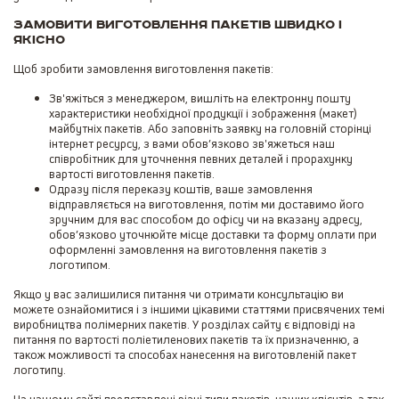
Замовити виготовлення пакетів швидко і
якісно
Щоб зробити замовлення виготовлення пакетів:
Зв'яжіться з менеджером, вишліть на електронну пошту
характеристики необхідної продукції і зображення (макет)
майбутніх пакетів. Або заповніть заявку на головній сторінці
інтернет ресурсу, з вами обов’язково зв'яжеться наш
співробітник для уточнення певних деталей і прорахунку
вартості виготовлення пакетів.
Одразу після переказу коштів, ваше замовлення
відправляється на виготовлення, потім ми доставимо його
зручним для вас способом до офісу чи на вказану адресу,
обов’язково уточнюйте місце доставки та форму оплати при
оформленні замовлення на виготовлення пакетів з
логотипом.
Якщо у вас залишилися питання чи отримати консультацію ви
можете ознайомитися і з іншими цікавими статтями присвячених темі
виробництва полімерних пакетів. У розділах сайту є відповіді на
питання по вартості поліетиленових пакетів та їх призначенню, а
також можливості та способах нанесення на виготовленій пакет
логотипу.
На нашому сайті представлені різні типи пакетів, наших клієнтів, а так