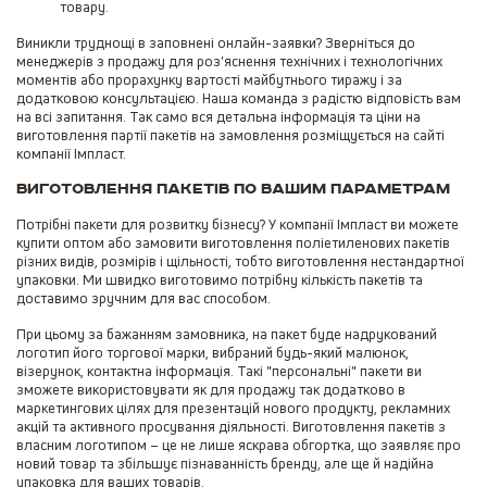
товару.
Виникли труднощі в заповнені онлайн-заявки? Зверніться до
менеджерів з продажу для роз'яснення технічних і технологічних
моментів або прорахунку вартості майбутнього тиражу і за
додатковою консультацією. Наша команда з радістю відповість вам
на всі запитання. Так само вся детальна інформація та ціни на
виготовлення партії пакетів на замовлення розміщується на сайті
компанії Імпласт.
Виготовлення пакетів по вашим параметрам
Потрібні пакети для розвитку бізнесу? У компанії Імпласт ви можете
купити оптом або замовити виготовлення поліетиленових пакетів
різних видів, розмірів і щільності, тобто виготовлення нестандартної
упаковки. Ми швидко виготовимо потрібну кількість пакетів та
доставимо зручним для вас способом.
При цьому за бажанням замовника, на пакет буде надрукований
логотип його торгової марки, вибраний будь-який малюнок,
візерунок, контактна інформація. Такі "персональні" пакети ви
зможете використовувати як для продажу так додатково в
маркетингових цілях для презентацій нового продукту, рекламних
акцій та активного просування діяльності. Виготовлення пакетів з
власним логотипом – це не лише яскрава обгортка, що заявляє про
новий товар та збільшує пізнаванність бренду, але ще й надійна
упаковка для ваших товарів.