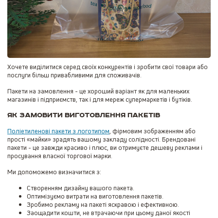
Хочете виділитися серед своїх конкурентів і зробити свої товари або
послуги більш привабливими для споживачів.
Пакети на замовлення
- це хороший варіант як для маленьких
магазинів і підприємств, так і для мереж супермаркетів і бутіків.
Як замовити виготовлення пакетів
Поліетиленові пакети з логотипом
, фірмовим зображенням або
прості «майки» зрадять вашому закладу солідності. Брендовані
пакети - це завжди красиво і плюс, ви отримуєте дешеву реклами і
просування власної торгової марки.
Ми допоможемо визначитися з:
Створенням дизайну вашого пакета.
Оптимізуємо витрати на виготовлення пакетів.
Зробимо рекламу на пакеті яскравою і ефективною.
Заощадити кошти, не втрачаючи при цьому даної якості