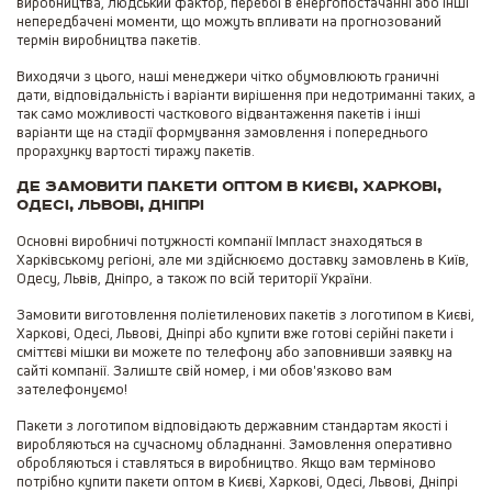
виробництва, людський фактор, перебої в енергопостачанні або інші
непередбачені моменти, що можуть впливати на прогнозований
термін виробництва пакетів.
Виходячи з цього, наші менеджери чітко обумовлюють граничні
дати, відповідальність і варіанти вирішення при недотриманні таких, а
так само можливості часткового відвантаження пакетів і інші
варіанти ще на стадії формування замовлення і попереднього
прорахунку вартості тиражу пакетів.
Де замовити пакети оптом в Києві, Харкові,
Одесі, Львові, Дніпрі
Основні виробничі потужності компанії Імпласт знаходяться в
Харківському регіоні, але ми здійснюємо доставку замовлень в Київ,
Одесу, Львів, Дніпро, а також по всій території України.
Замовити виготовлення поліетиленових пакетів з логотипом в Києві,
Харкові, Одесі, Львові, Дніпрі або купити вже готові серійні пакети і
сміттєві мішки ви можете по телефону або заповнивши заявку на
сайті компанії. Залиште свій номер, і ми обов'язково вам
зателефонуємо!
Пакети з логотипом відповідають державним стандартам якості і
виробляються на сучасному обладнанні. Замовлення оперативно
обробляються і ставляться в виробництво. Якщо вам терміново
потрібно купити пакети оптом в Києві, Харкові, Одесі, Львові, Дніпрі