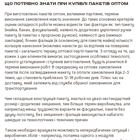
Що потрібно знати при купівлі пакетів оптом
При виготовленні пакетів оптом, великими партіями, терміни
виконання замовлення мають значення. До таких основних критеріїв
оцінки складності роботи можна віднести такі фактори як: тип пакету
(майка, банан, фасувальний), наявність додатково укріпленої ручки
пакету (в пакетах з прорізною ручкою), наявності дна (нижньої
закладки), бічних фальців (в основному для пакетів майка) кількості
кольорів нанесення (можливо нанести до 4х відтінків на поверхню
пакета) і загального тиражу оптової партії пакетів. З огляду на те, що
кожен з цих елементів вимагає застосування особливої технології,
різного устаткування і ступенів виготовлення, будуть різнитися й
терміни виконання робіт. В середньому на оптове замовлення
пакетів після затвердження макету та оплати замовлення йде 2-3
тижні, що становить приблизно 12-18 робочих днів. Плюс час на
доставку, який залежить від служби обраної замовником для
транспортування.
Чим складніше конструкція пакету, мається на увазі нестандартний
розмір і додаткове зміцнення, тим більше термін виробництва, але
наприклад менш трудомісткі варіанти як фасувальні, пакети без
друку логотипу, без зміцнення і фальців виконуються набагато
швидше за технологічних і технічних причин.
Також необхідно врахувати можливість непередбачених ситуацій і
виробничих збоїв - наприклад, поламка одного з модулів