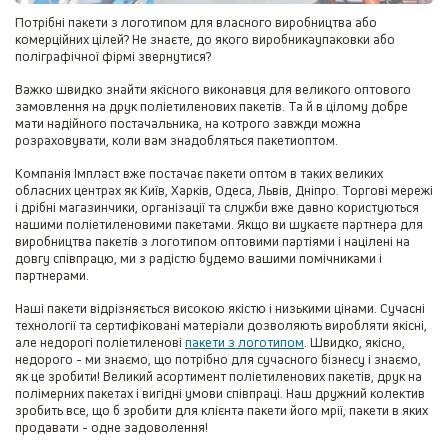
Потрібні пакети з логотипом для власного виробництва або
комерційних цілей? Не знаєте, до якого виробникаупаковки або
поліграфічної фірмі звернутися?
Важко швидко знайти якісного виконавця для великого оптового
замовлення на друк поліетиленових пакетів. Та й в цілому добре
мати надійного постачальника, на котрого завжди можна
розраховувати, коли вам знадобляться пакетиоптом.
Компанія Імпласт вже постачає пакети оптом в таких великих
обласних центрах як Київ, Харків, Одеса, Львів, Дніпро. Торгові мережі
і дрібні магазинчики, організації та служби вже давно користуються
нашими поліетиленовими пакетами. Якщо ви шукаєте партнера для
виробництва пакетів з логотипом оптовими партіями і націлені на
довгу співпрацю, ми з радістю будемо вашими помічниками і
партнерами.
Наші пакети відрізняється високою якістю і низькими цінами. Сучасні
технології та сертифіковані матеріали дозволяють виробляти якісні,
але недорогі поліетиленові
пакети з логотипом
. Швидко, якісно,
недорого - ми знаємо, що потрібно для сучасного бізнесу і знаємо,
як це зробити! Великий асортимент поліетиленових пакетів, друк на
полімерних пакетах і вигідні умови співпраці. Наш дружний колектив
зробить все, що б зробити для клієнта пакети його мрії, пакети в яких
продавати - одне задоволення!