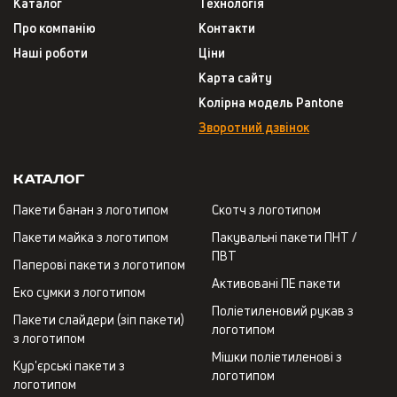
Каталог
Технологія
Про компанію
Контакти
Наші роботи
Ціни
Карта сайту
Колірна модель Pantone
Зворотний дзвінок
Каталог
Пакети банан з логотипом
Скотч з логотипом
Пакети майка з логотипом
Пакувальні пакети ПНТ /
ПВТ
Паперові пакети з логотипом
Активовані ПЕ пакети
Еко сумки з логотипом
Поліетиленовий рукав з
Пакети слайдери (зіп пакети)
логотипом
з логотипом
Мішки поліетиленові з
Кур'єрські пакети з
логотипом
логотипом