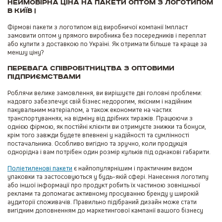
Неймовірна ціна на Пакети оптом з логотипом
в Київ |
Фірмові пакети з логотипом від виробничої компанії Імпласт
замовити оптом у прямого виробника без посередників і переплат
або купити з доставкою по Україні. Як отримати більше та краще за
меншу ціну?
Перевага співробітництва з оптовими
підприємствами
Роблячи велике замовлення, ви вирішуєте дві головні проблеми:
надовго забезпечує свій бізнес недорогим, якісним і надійним
пакувальним матеріалом, а також економите на частих
транспортуваннях, на відміну від дрібних тиражів. Працюючи з
однією фірмою, як постійні клієнти ви отримуєте знижки та бонуси,
крім того завжди будете впевнені у надійності та сумлінності
постачальника. Особливо вигідно та зручно, коли продукція
однорідна і вам потрібен один розмір кульків під однакові габарити.
Поліетиленові пакети
є найпопулярнішим і практичним видом
упаковки та застосовуються у будь-якій сфері. Нанесення логотипу
або іншої інформації про продукт робить їх частиною зовнішньої
реклами та допомагає активному просуванню бренду у широкій
аудиторії споживачів. Правильно підібраний дизайн може стати
вигідним доповненням до маркетингової кампанії вашого бізнесу