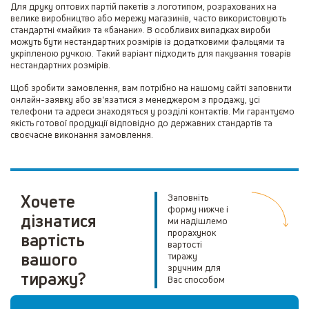
Для друку оптових партій пакетів з логотипом, розрахованих на
велике виробництво або мережу магазинів, часто використовують
стандартні «майки» та «банани». В особливих випадках вироби
можуть бути нестандартних розмірів із додатковими фальцями та
укріпленою ручкою. Такий варіант підходить для пакування товарів
нестандартних розмірів.
Щоб зробити замовлення, вам потрібно на нашому сайті заповнити
онлайн-заявку або зв'язатися з менеджером з продажу, усі
телефони та адреси знаходяться у розділі контактів. Ми гарантуємо
якість готової продукції відповідно до державних стандартів та
своєчасне виконання замовлення.
Хочете
Заповніть
форму нижче і
дізнатися
ми надішлемо
прорахунок
вартість
вартості
вашого
тиражу
зручним для
тиражу?
Вас способом