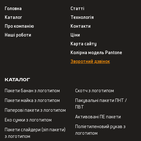
Головна
Статті
Каталог
Технологія
Про компанію
Контакти
Наші роботи
Ціни
Карта сайту
Колірна модель Pantone
Зворотний дзвінок
Каталог
Пакети банан з логотипом
Скотч з логотипом
Пакети майка з логотипом
Пакувальні пакети ПНТ /
ПВТ
Паперові пакети з логотипом
Активовані ПЕ пакети
Еко сумки з логотипом
Поліетиленовий рукав з
Пакети слайдери (зіп пакети)
логотипом
з логотипом