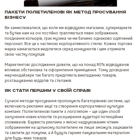
Пакети поліетиленові як метод просування
бізнесу
Ви замислювалися, що коли ми відвідуємо магазини, супермаркети
та бутіки нам на очі постійно трапляються певні зображення,
поєднання кольорів, грає музика чи ми бачимо однаково одягнений
персонал. Все це є частиною корпоративного стилю. Кожна торгова
марка намагається виділитися серед конкурентів і цим отримати
свою частку покупців.
Маркетингові дослідження довели, що на понад 80% відвідувачів
впливає обстановка та оформлення приміщення. Тому досвідчені
мерчендайзери так багато приділяють викладанню товарів,
розташуванню відділів та стелажів.
Як стати першим у своїй справі
Сучасні методи просування пропонують багаторівневі системи, що
включають рекламні акції та створення корпоративної культури
компанії. Поліетиленові пакети з логотипом – ще один спосіб
залучення нових клієнтів та розширення аудиторії потенційних
споживачів. Барвиста реклама з якісно надрукованим чітким
зображенням на щільному поліетилені не лише зможуть зацікавити
та схилити до покупки, а й будуть гарним пакувальним матеріалом
для будь-яких товарів.