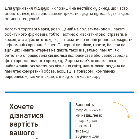
Для утримання лідируючих позицій на нестійкому ринку, що часто
оновлюється, потрібно завжди тримати руку на пульсі і бути в курсі
останніх тенденцій.
Логотип торгової марки, розміщений на поліетиленовому пакеті,
робить його фірмовим, тобто частиною маркетингової стратегії, а
кожен, хто здійснить покупку, автоматично почне розповсюджувати
інформацію про ваш бізнес. Паперові листівки, газети, банери на
вулицях і навіть інтернет не дають такої візуальної пам'яті, як
ретельно опрацьована символіка підприємства або безпосереднє
фото пропонованого продукту. Зорова пам'ять вважається
найважливішою частиною пізнання світу, навіть якщо людина не
пам'ятає конкретний образ, асоціації з товаром і компанією
виробником, так чи інакше, спливуть під час вибору.
Хочете
Заповніть
форму нижче і
дізнатися
ми надішлемо
прорахунок
вартість
вартості
вашого
тиражу
зручним для