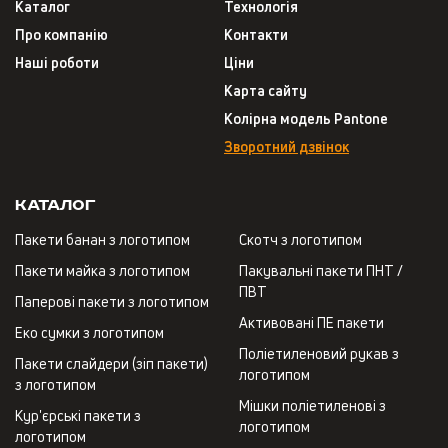
Каталог
Технологія
Про компанію
Контакти
Наші роботи
Ціни
Карта сайту
Колірна модель Pantone
Зворотний дзвінок
Каталог
Пакети банан з логотипом
Скотч з логотипом
Пакети майка з логотипом
Пакувальні пакети ПНТ /
ПВТ
Паперові пакети з логотипом
Активовані ПЕ пакети
Еко сумки з логотипом
Поліетиленовий рукав з
Пакети слайдери (зіп пакети)
логотипом
з логотипом
Мішки поліетиленові з
Кур'єрські пакети з
логотипом
логотипом