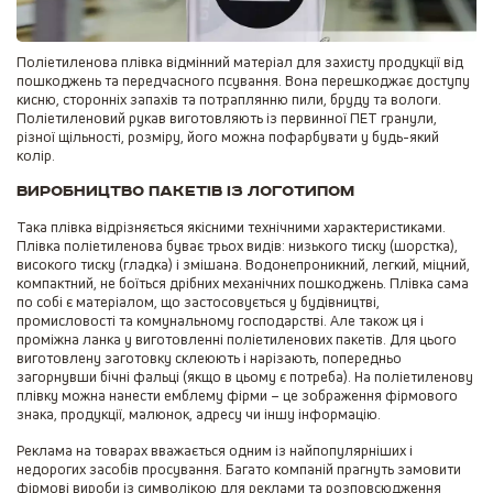
Поліетиленова плівка відмінний матеріал для захисту продукції від
пошкоджень та передчасного псування. Вона перешкоджає доступу
кисню, сторонніх запахів та потраплянню пили, бруду та вологи.
Поліетиленовий рукав виготовляють із первинної ПЕТ гранули,
різної щільності, розміру, його можна пофарбувати у будь-який
колір.
Виробництво пакетів із логотипом
Така плівка відрізняється якісними технічними характеристиками.
Плівка поліетиленова буває трьох видів: низького тиску (шорстка),
високого тиску (гладка) і змішана. Водонепроникний, легкий, міцний,
компактний, не боїться дрібних механічних пошкоджень. Плівка сама
по собі є матеріалом, що застосовується у будівництві,
промисловості та комунальному господарстві. Але також ця і
проміжна ланка у виготовленні поліетиленових пакетів. Для цього
виготовлену заготовку склеюють і нарізають, попередньо
загорнувши бічні фальці (якщо в цьому є потреба). На поліетиленову
плівку можна нанести емблему фірми – це зображення фірмового
знака, продукції, малюнок, адресу чи іншу інформацію.
Реклама на товарах вважається одним із найпопулярніших і
недорогих засобів просування. Багато компаній прагнуть замовити
фірмові вироби із символікою для реклами та розповсюдження