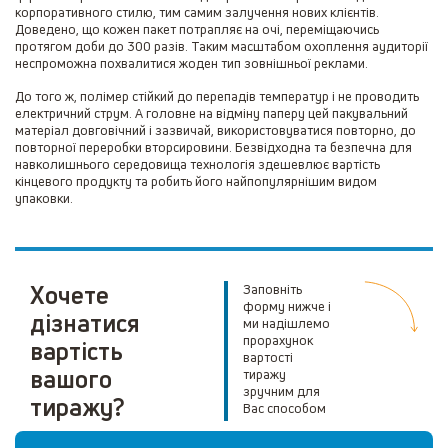
корпоративного стилю, тим самим залучення нових клієнтів.
Доведено, що кожен пакет потрапляє на очі, переміщаючись
протягом доби до 300 разів. Таким масштабом охоплення аудиторії
неспроможна похвалитися жоден тип зовнішньої реклами.
До того ж, полімер стійкий до перепадів температур і не проводить
електричний струм. А головне на відміну паперу цей пакувальний
матеріал довговічний і зазвичай, використовуватися повторно, до
повторної переробки вторсировини. Безвідходна та безпечна для
навколишнього середовища технологія здешевлює вартість
кінцевого продукту та робить його найпопулярнішим видом
упаковки.
Хочете
Заповніть
форму нижче і
дізнатися
ми надішлемо
прорахунок
вартість
вартості
вашого
тиражу
зручним для
тиражу?
Вас способом