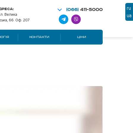
ru
ДРЕСА:
(066)
411-5000
ул. Велика
ua
ська, 66. Оф. 207
ОГІЯ
КОНТАКТИ
ЦІНИ