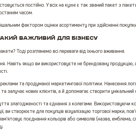
товується постійно. У всіх на кухні є так званий пакет з паке
 останнім часом.
ирішальним фактором оцінки асортименту при здійсненні покупк
такий важливий для бізнесу
акети? Тоді розглянемо всі переваги від їхнього вживання.
ня. Навіть якщо ви використовуєте не брендовану продукцію, а 
сті.
 реклами та продуманої маркетингової політики. Нанесення ло
ї та залучає нових клієнтів, а й допомагає створити унікальний 
уття злагодженості та єднання з колегами. Використовуючи кор
ції, ви створюєте для покупців візуалізацію торгової марки, пов
'ятовує поєднання кольорів або символів (назва, емблема, слог
у.