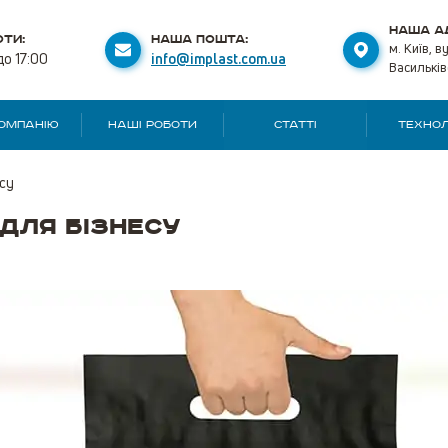
НАША А
ТИ:
НАША ПОШТА:
м. Київ, в
до 17:00
info@implast.com.ua
Васильків
КОМПАНІЮ
НАШІ РОБОТИ
СТАТТІ
ТЕХНОЛ
су
для бізнесу