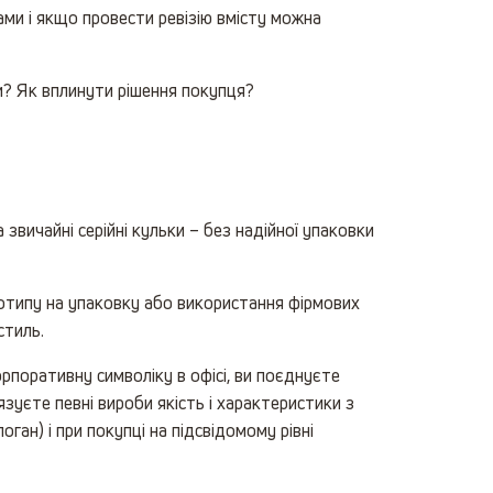
тами і якщо провести ревізію вмісту можна
и? Як вплинути рішення покупця?
звичайні серійні кульки – без надійної упаковки
готипу на упаковку або використання фірмових
стиль.
поративну символіку в офісі, ви поєднуєте
'язуєте певні вироби якість і характеристики з
ан) і при покупці на підсвідомому рівні