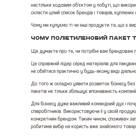
настільки ходовим об'єктом у побуті, що викорис
скласти цілий список брендів і товарів, куплених
Чому ми купуємо ті чи інші продукти та, що є в
Чому поліетиленовий пакет 
Ще думаєте про те, чи потрібні вам брендовані п
Це справжній лідер серед матеріалів для пакуван
не обійтися практично у будь-якому виді діяльно
До того ж складно уявити розвиток бізнесу без
пакетів не тільки збільшує впізнаваність компані
Для бізнесу дуже важливий командний дух і поч
співробітників. Використовуючи її у своїй продук
конкретним брендом. Таким чином, споживач запам
робитиме вибір на користь вже знайомого товар