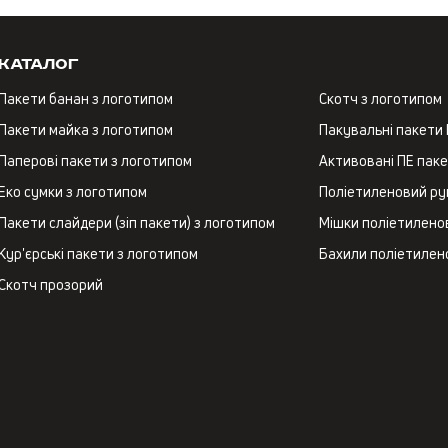
Каталог
Пакети банан з логотипом
Скотч з логотипом
Пакети майка з логотипом
Пакувальні пакети
Паперові пакети з логотипом
Активовані ПЕ пак
Еко сумки з логотипом
Поліетиленовий ру
Пакети слайдери (зіп пакети) з логотипом
Мішки поліетиленов
Кур'єрські пакети з логотипом
Бахили поліетилен
Скотч прозорий