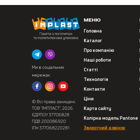
Меню
Головна
Каталог
Про компанію
Наші роботи
Ми в соціальних
Статті
мережах:
Технологія
Контакти
Ціни
© Всі права захищені.
ТОВ “ІМПЛАСТ”, 2026.
Карта сайту
ЄДРПОУ 37706828
Колірна модель Pantone
ПДВ 200086920
Зворотний дзвінок
ІПН 377068220281