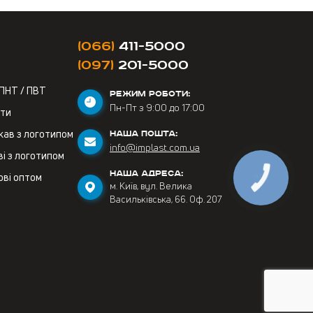
(066)
411-5000
(097)
201-5000
 ПНТ / ПВТ
РЕЖИМ РОБОТИ:
Пн-Пт з 9:00 до 17:00
ети
кав з логотипом
НАША ПОШТА:
info@implast.com.ua
і з логотипом
НАША АДРЕСА:
ові оптом
м. Київ, вул. Велика
Васильківська, 66. Оф. 207