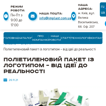
НАША
ru
РЕЖИМ
АДРЕСА:
РОБОТИ:
ua
м. Київ, вул.
НАША ПОШТА:
Пн-Пт з
Велика
info@implast.com.ua
9:00 до
Васильківська,
17:00
66. Оф. 207
ПРО
НАШІ
ГОЛОВНА
КАТАЛОГ
СТАТТІ
ТЕХНОЛОГІЯ
КОНТАКТИ
КОМПАНІЮ
РОБОТИ
Головна
/
Статті
/
Поліетиленовий пакет із логотипом – від ідеї до реальності
Поліетиленовий пакет із
логотипом – від ідеї до
реальності
26.11.21