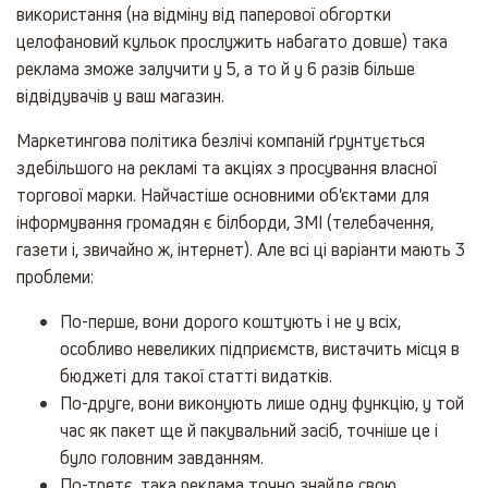
використання (на відміну від паперової обгортки
целофановий кульок прослужить набагато довше) така
реклама зможе залучити у 5, а то й у 6 разів більше
відвідувачів у ваш магазин.
Маркетингова політика безлічі компаній ґрунтується
здебільшого на рекламі та акціях з просування власної
торгової марки. Найчастіше основними об'єктами для
інформування громадян є білборди, ЗМІ (телебачення,
газети і, звичайно ж, інтернет). Але всі ці варіанти мають 3
проблеми:
По-перше, вони дорого коштують і не у всіх,
особливо невеликих підприємств, вистачить місця в
бюджеті для такої статті видатків.
По-друге, вони виконують лише одну функцію, у той
час як пакет ще й пакувальний засіб, точніше це і
було головним завданням.
По-третє, така реклама точно знайде свою