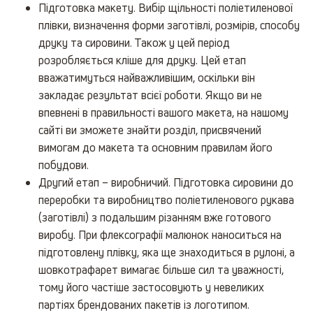
Підготовка макету. Вибір щільності поліетиленової
плівки, визначення форми заготівлі, розмірів, способу
друку та сировини. Також у цей період
розробляється кліше для друку. Цей етап
вважатимуться найважливішим, оскільки він
закладає результат всієї роботи. Якщо ви не
впевнені в правильності вашого макета, на нашому
сайті ви зможете знайти розділ, присвячений
вимогам до макета та основним правилам його
побудови.
Другий етап – виробничий. Підготовка сировини до
переробки та виробництво поліетиленового рукава
(заготівлі) з подальшим різанням вже готового
виробу. При флексографії малюнок наноситься на
підготовлену плівку, яка ще знаходиться в рулоні, а
шовкотрафарет вимагає більше сил та уважності,
тому його частіше застосовують у невеликих
партіях брендованих пакетів із логотипом.