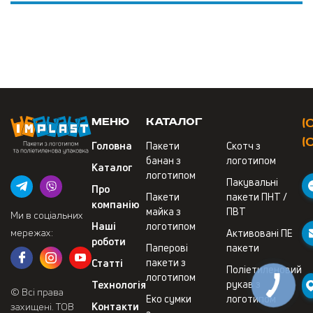
Меню
Каталог
(
(
Головна
Пакети
Скотч з
банан з
логотипом
Каталог
логотипом
Пакувальні
Про
Пакети
пакети ПНТ /
компанію
майка з
ПВТ
Ми в соціальних
Наші
логотипом
мережах:
Активовані ПЕ
роботи
Паперові
пакети
Статті
пакети з
Поліетиленовий
логотипом
Технологія
рукав з
© Всі права
Еко сумки
логотипом
Контакти
захищені. ТОВ