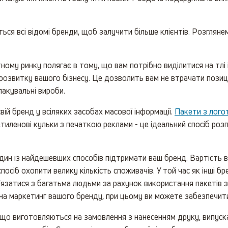
ся всі відомі бренди, щоб залучити більше клієнтів. Розглян
ому ринку полягає в тому, що вам потрібно виділитися на тлі 
озвитку вашого бізнесу. Це дозволить вам не втрачати позиції
акувальні вироби.
вій бренд у всіляких засобах масової інформації.
Пакети з лого
тиленові кульки з печаткою реклами - це ідеальний спосіб розп
дин із найдешевших способів підтримати ваш бренд. Вартість 
посіб охопити велику кількість споживачів. У той час як інші 
'язатися з багатьма людьми за рахунок використання пакетів з
а маркетинг вашого бренду, при цьому ви можете забезпечити 
 що виготовляються на замовлення з нанесенням друку, випуска