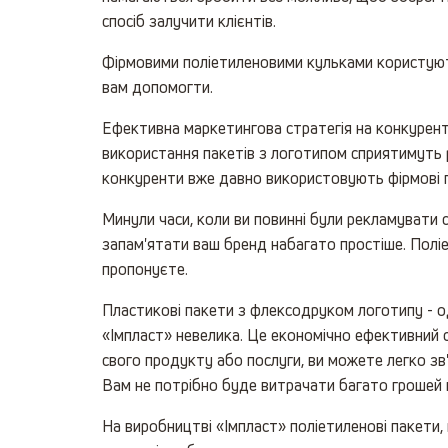
спосіб залучити клієнтів.
Фірмовими поліетиленовими кульками користують
вам допомогти.
Ефективна маркетингова стратегія на конкурентн
використання пакетів з логотипом сприятимуть р
конкуренти вже давно використовують фірмові п
Минули часи, коли ви повинні були рекламувати с
запам'ятати ваш бренд набагато простіше. Поліе
пропонуєте.
Пластикові пакети з флексодруком логотипу - о
«Імпласт» невелика. Це економічно ефективний с
свого продукту або послуги, ви можете легко зв
Вам не потрібно буде витрачати багато грошей н
На виробництві «Імпласт» поліетиленові пакети,