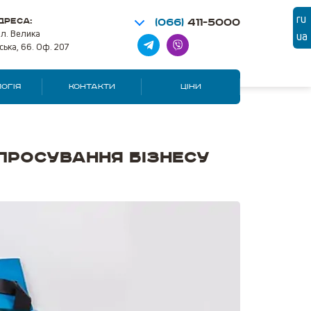
ru
ДРЕСА:
(066)
411-5000
ул. Велика
ua
ська, 66. Оф. 207
ОГІЯ
КОНТАКТИ
ЦІНИ
просування бізнесу