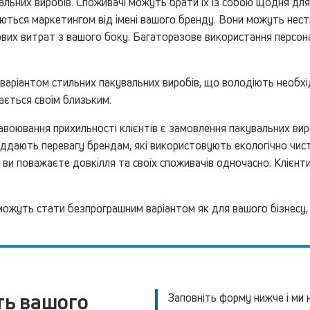
льних виробів. Споживачі можуть брати їх із собою щодня для
аються маркетингом від імені вашого бренду. Вони можуть нести
вих витрат з вашого боку. Багаторазове використання персона
 варіантом стильних пакувальних виробів, що володіють необ
ається своїм близьким.
завоювання прихильності клієнтів є замовлення пакувальних виро
дають перевагу брендам, які використовують екологічно чисті
о ви поважаєте довкілля та своїх споживачів одночасно. Клієн
можуть стати безпрограшним варіантом як для вашого бізнесу, т
ть вашого
Заповніть форму нижче і ми