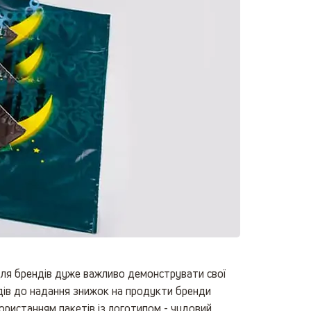
 Для брендів дуже важливо демонструвати свої
одів до надання знижок на продукти бренди
користанням пакетів із логотипом - чудовий