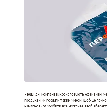
У наші дні компанії використовують ефективні м
продукти чи послуги таким чином, щоб це принос
намагаються зробити все можливе, щоб зберегти 