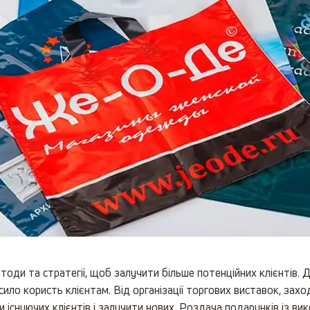
етоди та стратегії, щоб залучити більше потенційних клієнтів.
ило користь клієнтам. Від організації торгових виставок, зах
існуючих клієнтів і залучити нових. Роздача подарунків із ви