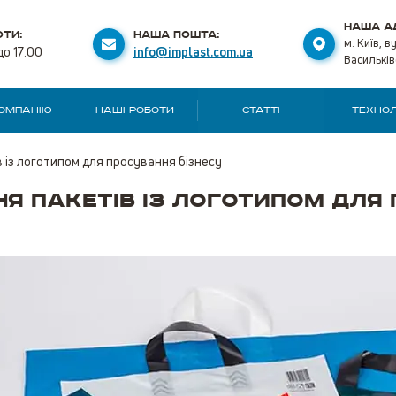
НАША А
ТИ:
НАША ПОШТА:
м. Київ, в
до 17:00
info@implast.com.ua
Васильків
КОМПАНІЮ
НАШІ РОБОТИ
СТАТТІ
ТЕХНОЛ
 із логотипом для просування бізнесу
я пакетів із логотипом для 