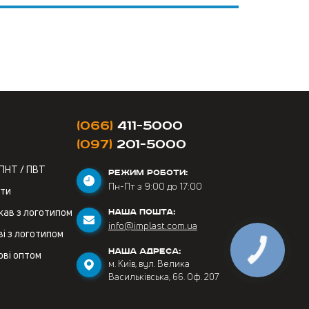
(066)
411-5000
(097)
201-5000
 ПНТ / ПВТ
РЕЖИМ РОБОТИ:
Пн-Пт з 9:00 до 17:00
ети
кав з логотипом
НАША ПОШТА:
info@implast.com.ua
і з логотипом
НАША АДРЕСА:
ові оптом
м. Київ, вул. Велика
Васильківська, 66. Оф. 207