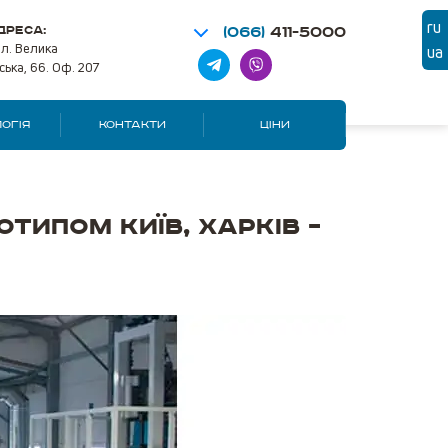
ru
ДРЕСА:
(066)
411-5000
ул. Велика
ua
ська, 66. Оф. 207
ОГІЯ
КОНТАКТИ
ЦІНИ
типом Київ, Харків –