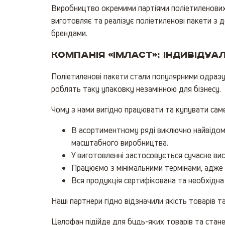
Виробництво окремими партіями поліетиленових па
виготовляє та реалізує поліетиленові пакети з 
брендами.
Компанія «Імласт»: індивіду
Поліетиленові пакети стали популярними одразу 
роблять таку упаковку незамінною для бізнесу.
Чому з нами вигідно працювати та купувати саме
В асортиментному ряді виключно найвідом
масштабного виробництва.
У виготовленні застосовується сучасне вис
Працюємо з мінімальними термінами, адже м
Вся продукція сертифікована та необхідн
Наші партнери гідно відзначили якість товарів та
Целофан підійде для будь-яких товарів та стан