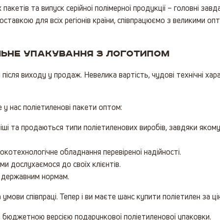
кетів та випуск серійної полімерної продукції – головні завда
доставкою для всіх регіонів країни, співпрацюємо з великими 
альне упакування з логотипом
після виходу у продаж. Невелика вартість, чудові технічні хар
 у нас поліетиленові пакети оптом:
іші та продаються типи поліетиленових виробів, завдяки яко
окотехнологічне обладнання перевіреної надійності.
и дослухаємося до своїх клієнтів.
а державним нормам.
 умови співпраці. Тепер і ви маєте шанс купити поліетилен за цін
е бюджетною версією подарункової поліетиленової упаковки.