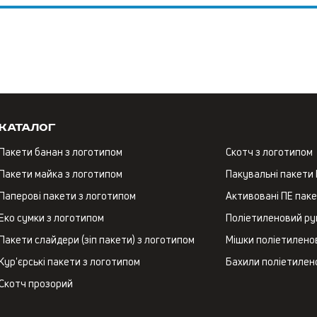
Каталог
Пакети банан з логотипом
Скотч з логотипом
Пакети майка з логотипом
Пакувальні пакети
Паперові пакети з логотипом
Активовані ПЕ пак
Еко сумки з логотипом
Поліетиленовий ру
Пакети слайдери (зіп пакети) з логотипом
Мішки поліетиленов
Кур'єрські пакети з логотипом
Бахили поліетилен
Скотч прозорий