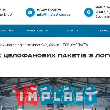
НАША А
ТИ:
НАША ПОШТА:
м. Київ, в
до 17:00
info@implast.com.ua
Васильків
КОМПАНІЮ
НАШІ РОБОТИ
СТАТТІ
ТЕХНОЛ
вих пакетів з логотипом Київ, Харків – ТОВ «ІМПЛАСТ»
 целофанових пакетів з лого