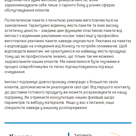
зарекомендували себе лише з гарного боку у різних сферах
обслуговування клієнтів.
Поліетиленові пакети з печаткою реклами виготовляються на
замовлення. Гарантуємо відмінну якість пакетів та їхню високу
естетичну цінність - завдяки цим функціям пластикові пакети від
Імпласт є відмінним рекламним носієм. Інвестиції у професійно
виготовлені рекламні пакети завжди окупаються. Реклама на пакетах
є відповіддю на очікування від бізнесу та потреби споживачів. Щоб
відповідати вимогам, ми орієнтуємося на найвищу якість продукції,
тому що як професіонали знаємо, що тільки так ми можемо
задовольнити наших клієнтів. Ми намагаємося бути гнучкими в
процесі співробітництва та легко підлаштовуємось під ваші
очікування.
Імпласт підтримує довгострокову співпрацю з більшістю своїх
клієнтів, допомагаючи їм реалізувати свої ідеї. Від першого контакту
до доставки готового продукту ви можете розраховувати на нашу
підтримку. Ви отримаєте консультацію наших фахівців щодо
параметрів та вибору матеріалів. Якщо у вас є питання, наші
спеціалісти завжди у вашому розпорядженні.
Заповніть