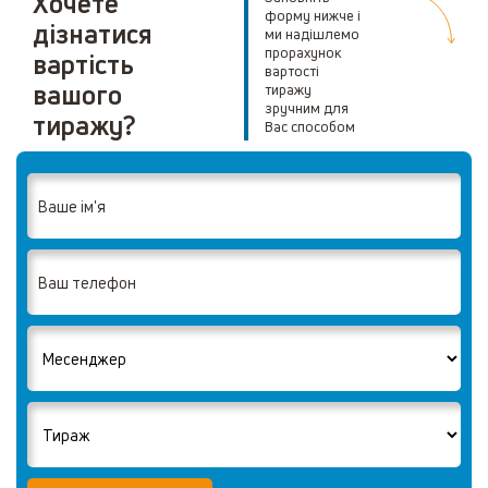
Хочете
форму нижче і
дізнатися
ми надішлемо
прорахунок
вартість
вартості
вашого
тиражу
зручним для
тиражу?
Вас способом