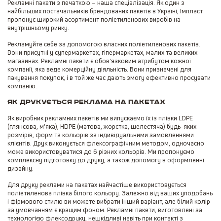
Рекламні пакети з печаткою – наша спеціалізація. Як один з
найбільших постачальників брендованих пакетів в Україні, Імпласт
пропонує широкий асортимент поліетиленових виробів на
внутрішньому ринку.
Рекламуйте себе за допомогою власних поліетиленових пакетів.
Вони присутні у супермаркетах, гіпермаркетах, малих та великих
магазинах. Рекламні пакети є обов'язковим атрибутом кожної
компанії, яка веде комерційну діяльність. Вони призначені для
пакування покупок, і в той же час дають змогу ефективно просувати
компанію.
Як друкується реклама на пакетах
Як виробник рекламних пакетів ми випускаємо їх із плівки LDPE
(глянсова, м'яка), HDPE (матова, жорстка, шелестяча) будь-яких
розмірів, форм та кольорів за індивідуальними замовленнями
клієнтів. Друк виконується флексографічним методом, одночасно
може використовуватися до 6 різних кольорів. Ми пропонуємо
комплексну підготовку до друку, а також допомогу в оформленні
дизайну.
Для друку реклами на пакетах найчастіше використовується
поліетиленова плівка білого кольору. Залежно від ваших уподобань
і фірмового стилю ви можете вибрати інший варіант, але білий колір
за умовчанням є кращим фоном. Рекламні пакети, виготовлені за
технологією флексодруку, нешкідливі навіть при контакті з