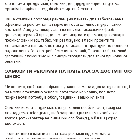
харчовими продуктами, оскільки для друку використовуються
органічні фарби на водній або спиртовій основі.
Наша компанія пропонує рекламу на пакетах для забезпечення
ефективної рекламної та маркетингової діяльності українських
компаній. Завдяки використанню швидковисихаючих фарб
флексографічний друк дозволяє випускати фірмову упаковку в
промислових масштабах. Ми реалізуємо власні проекти та
допомагаємо нашим клієнтам у їх виконанні, прагнучи до повного
задоволення їхніх потреб. Логотип компанії, її назва та будь-який
графічний елемент можна використовувати для такої друкованої
реклами.
Замовити рекламу на пакетах за доступною
ціною
Ми хочемо, щоб наша фірмова упаковка мала адекватну вартість, і
ви могли ефективно рекламувати свою компанію, повністю
покриваючи потребу в обслуговуванні ваших клієнтів.
Оскільки кожна галузь має свої унікальні особливості, тому ми
докладаємо всіх зусиль, щоб запропонувати вам вироби, які
враховують характер не лише їхнього бренду, а й вашу сферу
діяльності.
Поліетиленові пакети з печаткою реклами від «Імпласт»
відрізняються дуже високою універсальністю, вони