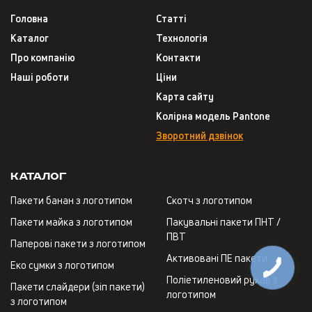
Головна
Статті
Каталог
Технологія
Про компанію
Контакти
Наші роботи
Ціни
Карта сайту
Колірна модель Pantone
Зворотний дзвінок
Каталог
Пакети банан з логотипом
Скотч з логотипом
Пакети майка з логотипом
Пакувальні пакети ПНТ /
ПВТ
Паперові пакети з логотипом
Активовані ПЕ пакети
Еко сумки з логотипом
Поліетиленовий рукав з
Пакети слайдери (зіп пакети)
логотипом
з логотипом