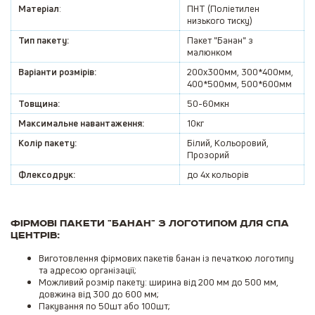
Матеріал
:
ПНТ (Поліетилен
низького тиску)
Тип пакету:
Пакет "Банан" з
малюнком
Варіанти розмірів:
200х300мм, 300*400мм,
400*500мм, 500*600мм
Товщина:
50-60мкн
Максимальне навантаження:
10кг
Колір пакету:
Білий, Кольоровий,
Прозорий
Флексодрук:
до 4х кольорів
Фірмові пакети "банан" з логотипом для СПА
центрів:
Виготовлення фірмових пакетів банан із печаткою логотипу
та адресою організації;
Можливий розмір пакету: ширина від 200 мм до 500 мм,
довжина від 300 до 600 мм;
Пакування по 50шт або 100шт;