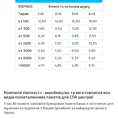
500*600
Кількість кольорів друку
Тираж
1+0
2+0
3+0
4+0
от 100
12,80
14,80
16,80
18,80
от 300
7,80
9,50
11,20
12,90
от 500
6,45
8,15
9,85
11,55
от 1000
5,95
7,55
9,05
10,55
от 3000
5,50
7,00
8,50
9,80
от 5000
5,00
5,20
5,35
5,40
>10000
4,70
4,85
4,95
5,10
Компанія «Імпласт» - виробництво та виготовлення всіх
видів поліетиленових пакетів для СПА центрів!
У нас Ви можете замовити брендовані пакети банан з логотипом для
музичних інструментів з Вашим дизайном за найкращою ціною в
Україні.