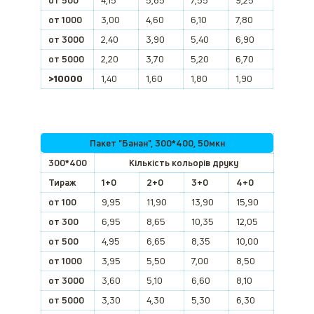
от 500
4,15
5,85
7,55
9,25
от 1000
3,00
4,60
6,10
7,80
от 3000
2,40
3,90
5,40
6,90
от 5000
2,20
3,70
5,20
6,70
>10000
1,40
1,60
1,80
1,90
Пакет "Банан", 300*400, 50мкн
300*400
Кількість кольорів друку
Тираж
1+0
2+0
3+0
4+0
от 100
9,95
11,90
13,90
15,90
от 300
6,95
8,65
10,35
12,05
от 500
4,95
6,65
8,35
10,00
от 1000
3,95
5,50
7,00
8,50
от 3000
3,60
5,10
6,60
8,10
от 5000
3,30
4,30
5,30
6,30