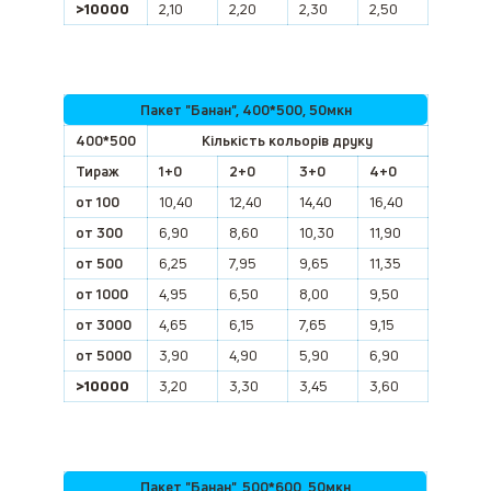
>
10000
2,10
2,20
2,30
2,50
Пакет "Банан", 400*500, 50мкн
400*500
Кількість кольорів друку
Тираж
1+0
2+0
3+0
4+0
от 100
10,40
12,40
14,40
16,40
от 300
6,90
8,60
10,30
11,90
от 500
6,25
7,95
9,65
11,35
от 1000
4,95
6,50
8,00
9,50
от 3000
4,65
6,15
7,65
9,15
от 5000
3,90
4,90
5,90
6,90
>
10000
3,20
3,30
3,45
3,60
Пакет "Банан", 500*600, 50мкн