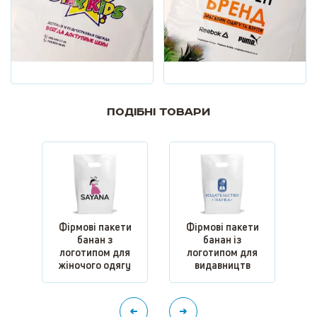
Подібні товари
Фірмові пакети
Фірмові пакети
л
банан з
банан із
логотипом для
логотипом для
жіночого одягу
видавництв