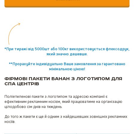
*При тиражі від 5000шт або 100кг використовується флексодрук,
який значно дешевше.
**Прорахуйте індивідуально Ваше замовлення за гарантовано
мінімальною ціною!
Фірмові пакети банан з логотипом для
СПА центрів
Поліетиленові пакети з логотипом та адресою компанії є
ефективним рекламним носієм, який працюватиме на організацію
цілодобово сім днів на тиждень.
До того ж пакети є ще й одним з найдешевших зовнішніх рекламних
носіїв.