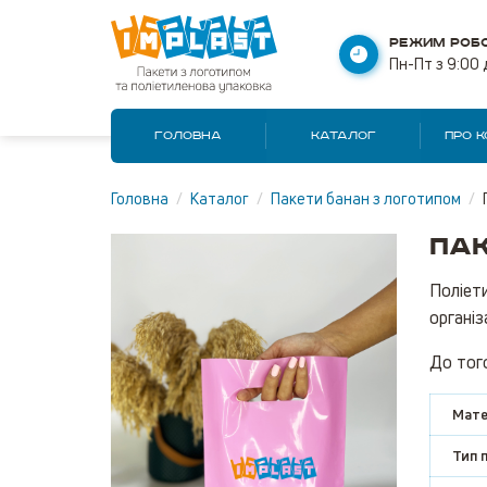
РЕЖИМ РОБО
Пн-Пт з 9:00 
ГОЛОВНА
КАТАЛОГ
ПРО 
Головна
/
Каталог
/
Пакети банан з логотипом
/
Пак
Поліети
організ
До того
Мате
Тип 