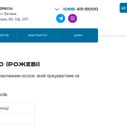
ua
ДРЕСА:
(066)
411-5000
ул. Велика
ська, 66. Оф. 207
ОГІЯ
КОНТАКТИ
ЦІНИ
 (Рожеві)
рекламним носієм, який працюватиме на
іїв.
иску)