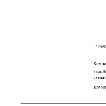
*Тира
Компан
У нас 
за найк
Для зді