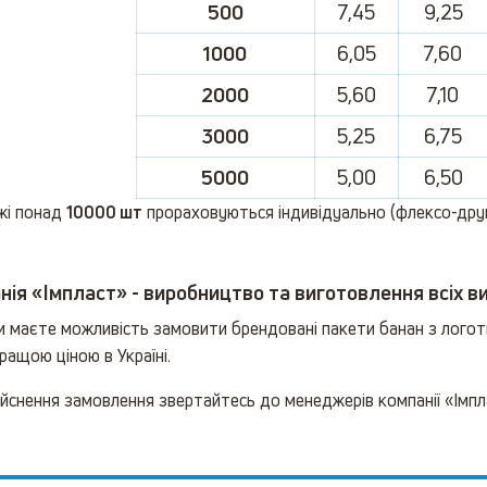
500
7,45
9,25
1000
6,05
7,60
2000
5,60
7,10
3000
5,25
6,75
5000
5,00
6,50
жі понад
10000 шт
прораховуються індивідуально (флексо-дру
ія «Імпласт» - виробництво та виготовлення всіх ви
Ви маєте можливість замовити брендовані пакети банан з лого
ращою ціною в Україні.
йснення замовлення звертайтесь до менеджерів компанії «Імпл