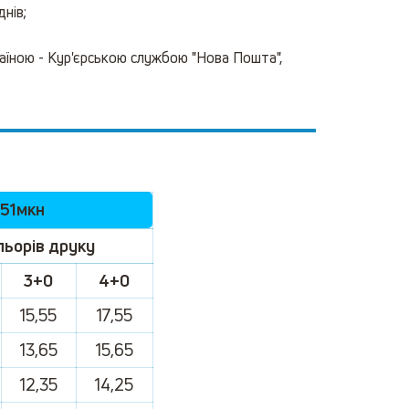
нів;
раїною - Кур'єрською службою "Нова Пошта",
 51мкн
ольорів друку
3+0
4+0
15,55
17,55
13,65
15,65
12,35
14,25