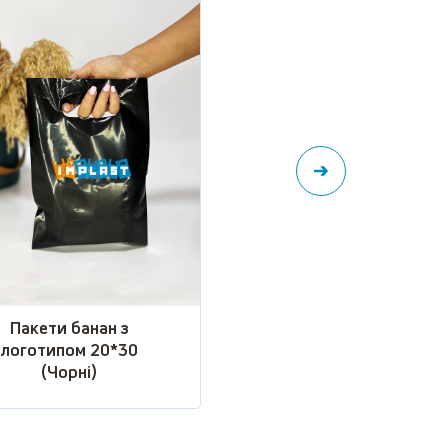
Пакети банан з
логотипом 20*30
(Білий)
Пакети банан з
логотипом 20*30
(Чорні)