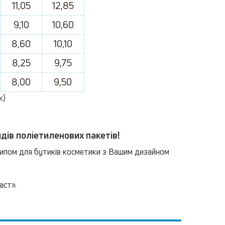
11,05
12,85
9,10
10,60
8,60
10,10
8,25
9,75
8,00
9,50
к)
дів поліетиленових пакетів!
типом для бутиків косметики з Вашим дизайном
аст».