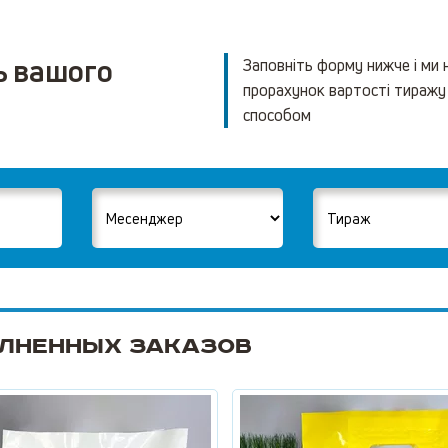
ь вашого
Заповніть форму нижче і ми
прорахунок вартості тиражу
способом
лненных заказов