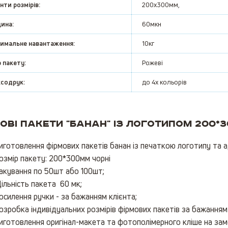
нти розмірів:
200х300мм,
ина:
60мкн
имальне навантаження:
10кг
 пакету:
Рожеві
содрук:
до 4х кольорів
ові пакети "банан" із логотипом 200*
иготовлення фірмових пакетів банан із печаткою логотипу та ад
озмір пакету: 200*300мм чорні
акування по 50шт або 100шт;
ільність пакета 60 мк;
осилення ручки - за бажанням клієнта;
озробка індивідуальних розмірів фірмових пакетів за бажанням 
иготовлення оригінал-макета та фотополімерного кліше на зам