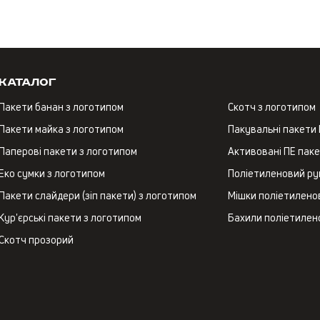
Каталог
Пакети банан з логотипом
Скотч з логотипом
Пакети майка з логотипом
Пакувальні пакети
Паперові пакети з логотипом
Активовані ПЕ пак
Еко сумки з логотипом
Поліетиленовий ру
Пакети слайдери (зіп пакети) з логотипом
Мішки поліетиленов
Кур'єрські пакети з логотипом
Бахили поліетилен
Скотч прозорий