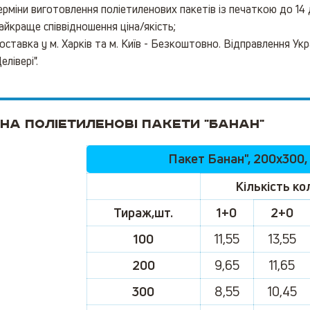
ерміни виготовлення поліетиленових пакетів із печаткою до 14 д
айкраще співвідношення ціна/якість;
оставка у м. Харків та м. Київ - Безкоштовно. Відправлення Ук
елівері".
 на поліетиленові пакети "БАНАН"
Пакет Банан", 200х300,
Кількість к
Тираж,шт.
1+0
2+0
100
11,55
13,55
200
9,65
11,65
300
8,55
10,45