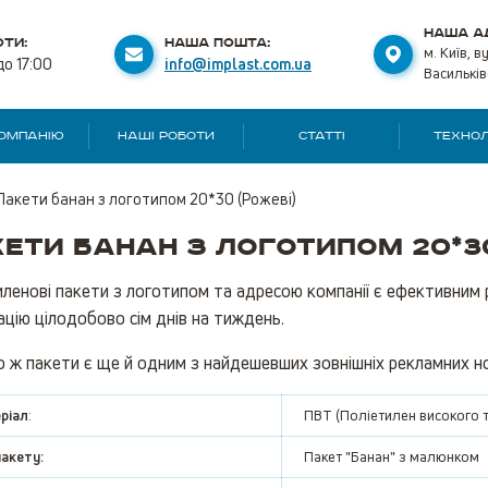
НАША А
ТИ:
НАША ПОШТА:
м. Київ, в
до 17:00
info@implast.com.ua
Васильків
КОМПАНІЮ
НАШІ РОБОТИ
СТАТТІ
ТЕХНОЛ
Пакети банан з логотипом 20*30 (Рожеві)
ети банан з логотипом 20*30
ленові пакети з логотипом та адресою компанії є ефективним 
ацію цілодобово сім днів на тиждень.
 ж пакети є ще й одним з найдешевших зовнішніх рекламних нос
ріал
:
ПВТ (Поліетилен високого т
пакету:
Пакет "Банан" з малюнком