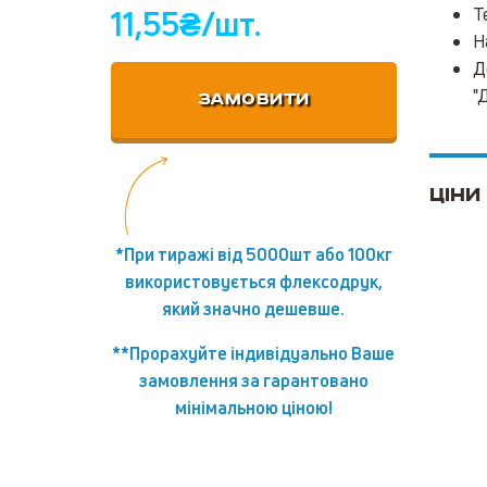
11,55
₴/шт.
Т
Н
Д
"Д
ЗАМОВИТИ
Ціни
*При тиражі від 5000шт або 100кг
використовується флексодрук,
який значно дешевше.
**Прорахуйте індивідуально Ваше
замовлення за гарантовано
мінімальною ціною!