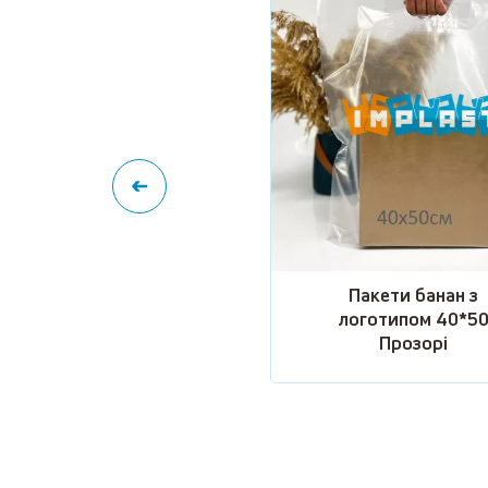
Пакети банан з
логотипом 40*5
Прозорі