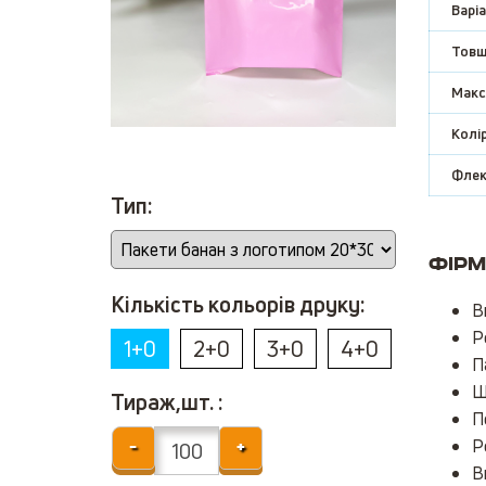
Варіа
Товщ
Макс
Колір
Флек
Тип:
Фірм
Кількість кольорів друку:
В
Р
1+0
2+0
3+0
4+0
П
Щ
Тираж,шт. :
П
Р
-
+
В