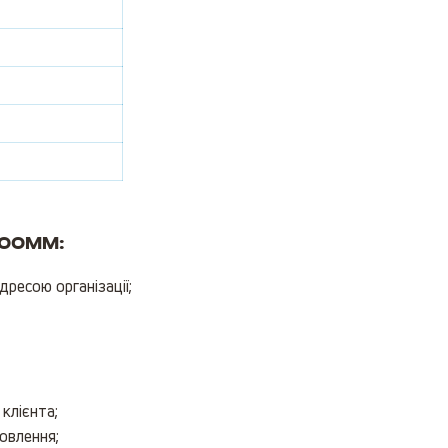
300мм:
ресою організації;
клієнта;
овлення;