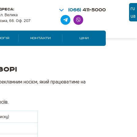
ru
ДРЕСА:
(066)
411-5000
ул. Велика
ua
ська, 66. Оф. 207
ОГІЯ
КОНТАКТИ
ЦІНИ
зорі
рекламним носієм, який працюватиме на
іїв.
иску)