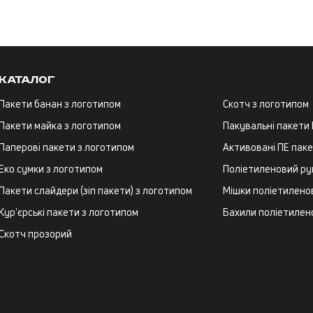
Каталог
Пакети банан з логотипом
Скотч з логотипом
Пакети майка з логотипом
Пакувальні пакети
Паперові пакети з логотипом
Активовані ПЕ пак
Еко сумки з логотипом
Поліетиленовий ру
Пакети слайдери (зіп пакети) з логотипом
Мішки поліетиленов
Кур'єрські пакети з логотипом
Бахили поліетилен
Скотч прозорий