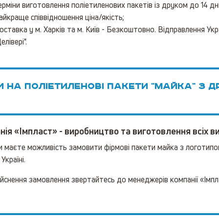
ерміни виготовлення поліетиленових пакетів із друком до 14 дні
айкраще співвідношення ціна/якість;
оставка у м. Харків та м. Київ - Безкоштовно. Відправлення Ук
елівері".
ни на поліетиленові пакети "МАЙКА" з 
нія «Імпласт» - виробництво та виготовлення всіх ви
Ви маєте можливість замовити фірмові пакети майка з логотип
Україні.
йснення замовлення звертайтесь до менеджерів компанії «Імпл