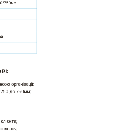
40*750мм
ий
рі:
сою організації;
 250 до 750мм;
клієнта;
овлення;