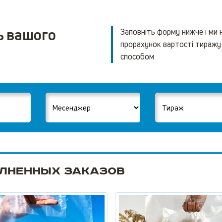
ь вашого
Заповніть форму нижче і ми
прорахунок вартості тиражу
способом
лненных заказов