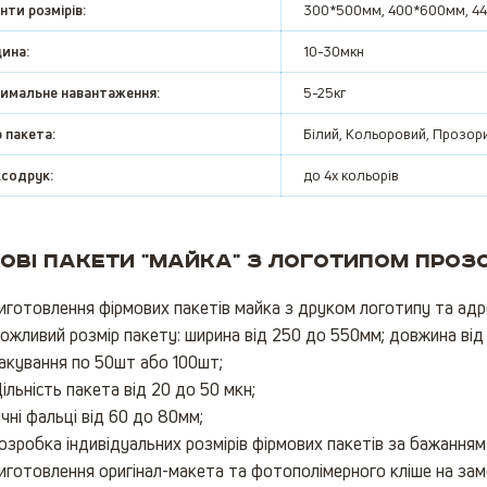
нти розмірів:
300*500мм, 400*600мм, 4
ина:
10-30мкн
имальне навантаження:
5-25кг
 пакета:
Білий, Кольоровий, Прозор
содрук:
до 4х кольорів
ові пакети "майка" з логотипом прозо
иготовлення фірмових пакетів майка з друком логотипу та адре
ожливий розмір пакету: ширина від 250 до 550мм; довжина від
акування по 50шт або 100шт;
ільність пакета від 20 до 50 мкн;
ічні фальці від 60 до 80мм;
озробка індивідуальних розмірів фірмових пакетів за бажанням 
иготовлення оригінал-макета та фотополімерного кліше на зам