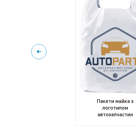
Пакети майка з
логотипом
автозапчастин