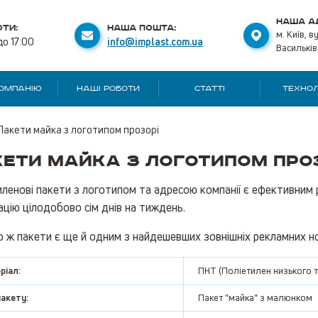
НАША А
ТИ:
НАША ПОШТА:
м. Київ, в
до 17:00
info@implast.com.ua
Васильків
КОМПАНІЮ
НАШІ РОБОТИ
СТАТТІ
ТЕХНОЛ
Пакети майка з логотипом прозорі
ети майка з логотипом про
ленові пакети з логотипом та адресою компанії є ефективним 
ацію цілодобово сім днів на тиждень.
 ж пакети є ще й одним з найдешевших зовнішніх рекламних нос
ріал:
ПНТ (Поліетилен низького т
пакету:
Пакет "майка" з малюнком