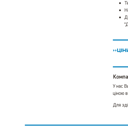
Т
Н
Д
"Д
>>Ці
Компа
У нас 
ціною в 
Для зді