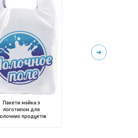
Пакети майка з
логотипом для мере
продуктових магазині
Пакети майка з
логотипом для
олочних продуктів