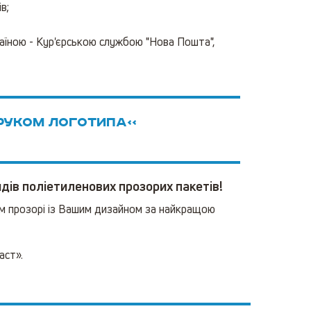
в;
раїною - Кур'єрською службою "Нова Пошта",
друком логотипа<<
дів поліетиленових прозорих пакетів!
ом прозорі із Вашим дизайном за найкращою
аст».