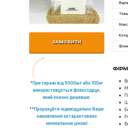
Варіа
Товщ
Макс
Колір
ЗАМОВИТИ
Флек
Фірм
В
*При тиражі від 5000шт або 100кг
М
використовується флексодрук,
П
який значно дешевше.
Щ
**Прорахуйте індивідуально Ваше
Б
замовлення за гарантовано
Р
мінімальною ціною!
В