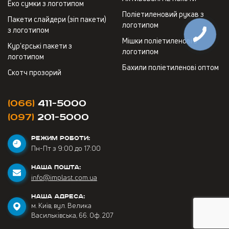
Еко сумки з логотипом
Поліетиленовий рукав з
Пакети слайдери (зіп пакети)
логотипом
з логотипом
Мішки поліетиленові з
Кур'єрські пакети з
логотипом
логотипом
Бахили поліетиленові оптом
Скотч прозорий
(066)
411-5000
(097)
201-5000
РЕЖИМ РОБОТИ:
Пн-Пт з 9:00 до 17:00
НАША ПОШТА:
info@implast.com.ua
НАША АДРЕСА:
м. Київ, вул. Велика
Васильківська, 66. Оф. 207