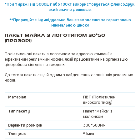
*При тиражі від 5000шт або 100кг використовується флексодрук,
який значно дешевше.
**Прорахуйте індивідуально Ваше замовлення за гарантовано
мінімальною ціною!
Пакет Майка з логотипом 30*50
(Прозорі)
Поліетиленові пакети з логотипом та адресою компанії є
ефективним рекламним носієм, який працюватиме на організацію
цілодобово сім днів на тиждень.
До того ж пакети є ще й одним з найдешевших зовнішніх рекламних
носіїв.
Матеріал
ПВТ (Поліетилен
високого тиску)
Тип пакету
Пакет "майка" з
малюнком
Варіанти розмірів
300*500мм
Товщина
51мкн