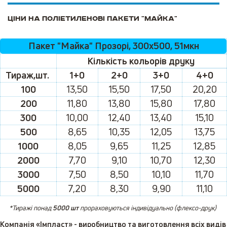
Ціни на поліетиленові пакети "МАЙКА"
Пакет "Майка" Прозорі, 300х500, 51мкн
Кількість кольорів друку
Тираж,шт.
1+0
2+0
3+0
4+0
100
13,50
15,50
17,50
20,20
200
11,80
13,80
15,80
17,80
300
10,00
12,40
13,40
15,10
500
8,65
10,35
12,05
13,75
1000
8,05
9,65
11,25
12,85
2000
7,70
9,10
10,70
12,30
3000
7,50
8,50
10,10
11,70
5000
7,20
8,30
9,90
11,10
*
Тиражі понад
5000 шт
прораховуються індивідуально (флексо-друк)
Компанія «Імпласт» - виробництво та виготовлення всіх видів