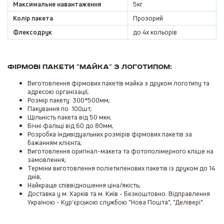
Максимальне навантаження
5кг
Колір пакета
Прозорий
Флексодрук
до 4х кольорів
Фірмові пакети "майка" з логотипом:
Виготовлення фірмових пакетів майка з друком логотипу та
адресою організації;
Розмір пакету: 300*500мм;
Пакування по 100шт;
Щільність пакета від 50 мкн;
Бічні фальці від 60 до 80мм;
Розробка індивідуальних розмірів фірмових пакетів за
бажанням клієнта;
Виготовлення оригінал-макета та фотополімерного кліше на
замовлення;
Терміни виготовлення поліетиленових пакетів із друком до 14
днів;
Найкраще співвідношення ціна/якість;
Доставка у м. Харків та м. Київ - Безкоштовно. Відправлення
Україною - Кур'єрською службою "Нова Пошта", "Делівері".