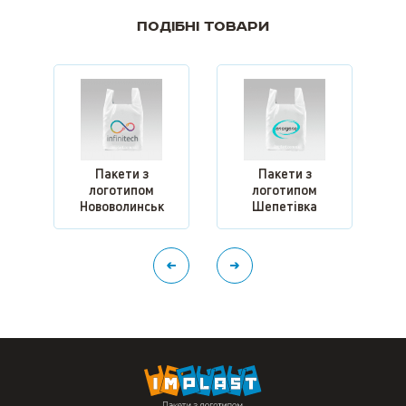
Подібні товари
Пакети з
Пакети з
логотипом
логотипом
л
Нововолинськ
Шепетівка