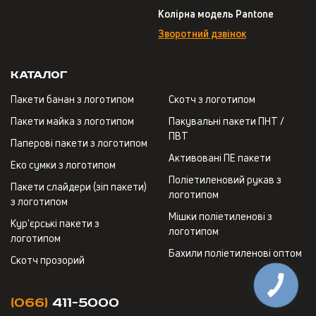
Колірна модель Pantone
Зворотний дзвінок
Каталог
Пакети банан з логотипом
Скотч з логотипом
Пакети майка з логотипом
Пакувальні пакети ПНТ /
ПВТ
Паперові пакети з логотипом
Активовані ПЕ пакети
Еко сумки з логотипом
Поліетиленовий рукав з
Пакети слайдери (зіп пакети)
логотипом
з логотипом
Мішки поліетиленові з
Кур'єрські пакети з
логотипом
логотипом
Бахили поліетиленові оптом
Скотч прозорий
(066)
411-5000