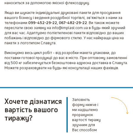
наноситься за допомогою якісної флексодруку.
Якщо ви шукаєте індивідуальні друковані пакети для просування
вашого бізнесу і ведення роздрібної торгівлі, зв'яжіться з нами за
телефонами
099-452-29-22, 067-482-29-22
. Ви також можете
переслати свою заявку на info@implast.com.ua в будь-який зручний
для вас час. Адаптуємо поліетиленові пакети відповідно до ваших
побажань і відповідно до фірмового стилю. У нас найкраща ціна на
пакети з логотипом Славута.
Виконуємо весь цикл робіт - від розробки макета упаковки, до
поставки готової продукції до вас в місто. При оптовому замовленні
від 500 кг забезпечується безкоштовна адресна доставка в Славута.
Можете розраховувати на будь-які консультації наших фахівців.
Хочете дізнатися
Заповніть
форму нижче і
вартість вашого
ми надішлемо
прорахунок
тиражу?
вартості тиражу
зручним для
Вас способом