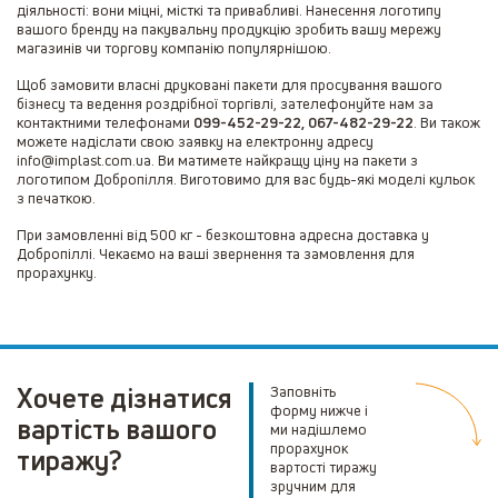
діяльності: вони міцні, місткі та привабливі. Нанесення логотипу
вашого бренду на пакувальну продукцію зробить вашу мережу
магазинів чи торгову компанію популярнішою.
Щоб замовити власні друковані пакети для просування вашого
бізнесу та ведення роздрібної торгівлі, зателефонуйте нам за
контактними телефонами
099-452-29-22, 067-482-29-22
. Ви також
можете надіслати свою заявку на електронну адресу
info@implast.com.ua. Ви матимете найкращу ціну на пакети з
логотипом Добропілля. Виготовимо для вас будь-які моделі кульок
з печаткою.
При замовленні від 500 кг - безкоштовна адресна доставка у
Добропіллі. Чекаємо на ваші звернення та замовлення для
прорахунку.
Хочете дізнатися
Заповніть
форму нижче і
вартість вашого
ми надішлемо
прорахунок
тиражу?
вартості тиражу
зручним для