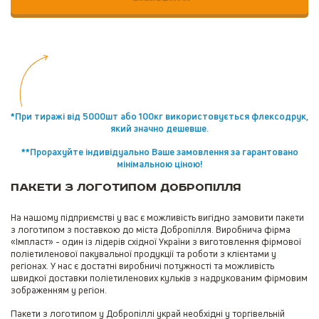
*При тиражі від 5000шт або 100кг використовується флексодрук,
який значно дешевше.
**Прорахуйте індивідуально Ваше замовлення за гарантовано
мінімальною ціною!
Пакети з логотипом Добропілля
На нашому підприємстві у вас є можливість вигідно замовити пакети
з логотипом з поставкою до міста Добропілля. Виробнича фірма
«Імпласт» - один із лідерів східної України з виготовлення фірмової
поліетиленової пакувальної продукції та роботи з клієнтами у
регіонах. У нас є достатні виробничі потужності та можливість
швидкої доставки поліетиленових кульків з надрукованим фірмовим
зображенням у регіон.
Пакети з логотипом у Добропіллі украй необхідні у торгівельній