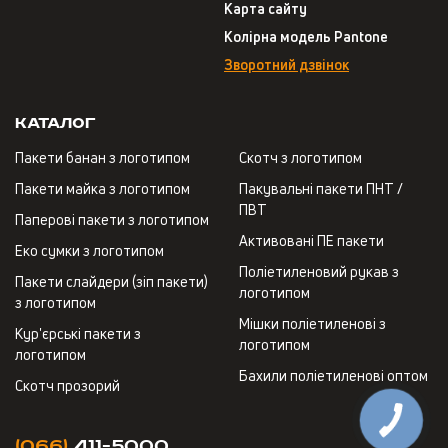
Карта сайту
Колірна модель Pantone
Зворотний дзвінок
Каталог
Пакети банан з логотипом
Скотч з логотипом
Пакети майка з логотипом
Пакувальні пакети ПНТ /
ПВТ
Паперові пакети з логотипом
Активовані ПЕ пакети
Еко сумки з логотипом
Поліетиленовий рукав з
Пакети слайдери (зіп пакети)
логотипом
з логотипом
Мішки поліетиленові з
Кур'єрські пакети з
логотипом
логотипом
Бахили поліетиленові оптом
Скотч прозорий
(066)
411-5000