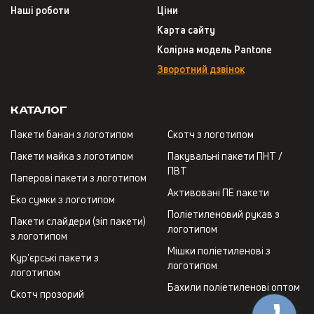
Наші роботи
Ціни
Карта сайту
Колірна модель Pantone
Зворотний дзвінок
Каталог
Пакети банан з логотипом
Скотч з логотипом
Пакети майка з логотипом
Пакувальні пакети ПНТ /
ПВТ
Паперові пакети з логотипом
Активовані ПЕ пакети
Еко сумки з логотипом
Поліетиленовий рукав з
Пакети слайдери (зіп пакети)
логотипом
з логотипом
Мішки поліетиленові з
Кур'єрські пакети з
логотипом
логотипом
Бахили поліетиленові оптом
Скотч прозорий