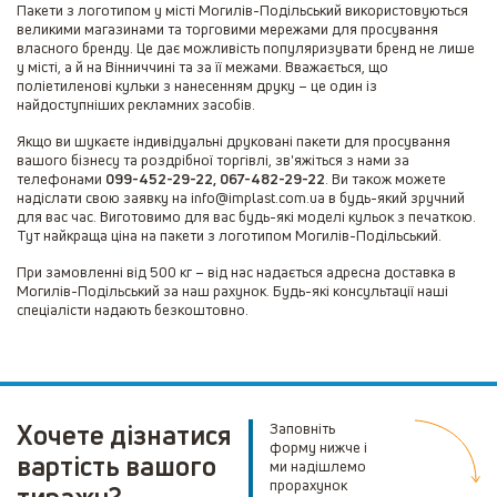
Пакети з логотипом у місті Могилів-Подільський використовуються
великими магазинами та торговими мережами для просування
власного бренду. Це дає можливість популяризувати бренд не лише
у місті, а й на Вінниччині та за її межами. Вважається, що
поліетиленові кульки з нанесенням друку – це один із
найдоступніших рекламних засобів.
Якщо ви шукаєте індивідуальні друковані пакети для просування
вашого бізнесу та роздрібної торгівлі, зв'яжіться з нами за
телефонами
099-452-29-22, 067-482-29-22
. Ви також можете
надіслати свою заявку на info@implast.com.ua в будь-який зручний
для вас час. Виготовимо для вас будь-які моделі кульок з печаткою.
Тут найкраща ціна на пакети з логотипом Могилів-Подільський.
При замовленні від 500 кг – від нас надається адресна доставка в
Могилів-Подільський за наш рахунок. Будь-які консультації наші
спеціалісти надають безкоштовно.
Хочете дізнатися
Заповніть
форму нижче і
вартість вашого
ми надішлемо
прорахунок