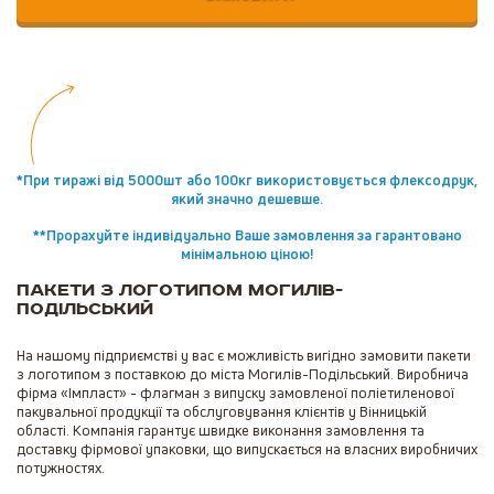
*При тиражі від 5000шт або 100кг використовується флексодрук,
який значно дешевше.
**Прорахуйте індивідуально Ваше замовлення за гарантовано
мінімальною ціною!
Пакети з логотипом Могилів-
Подільський
На нашому підприємстві у вас є можливість вигідно замовити пакети
з логотипом з поставкою до міста Могилів-Подільський. Виробнича
фірма «Імпласт» - флагман з випуску замовленої поліетиленової
пакувальної продукції та обслуговування клієнтів у Вінницькій
області. Компанія гарантує швидке виконання замовлення та
доставку фірмової упаковки, що випускається на власних виробничих
потужностях.