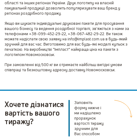
області та інших регіонах України. Друк логотипу на власній
пакувальній продукції дозволить популяризувати ваш бренд у
регіонах роздрібного продажу.
Якщо ви шукаєте індивідуальні друковані пакети для просування
вашого бізнесу та ведення роздрібної торгівлі, зв'яжіться з нами за
телефонами +38-099-452-29-22, +38-067-482-29-22. Ви також
можете надіслати свою заявку на info@implast.com.ua в будь-який
зручний для вас час. Виготовимо для вас будь-які моделі кульок з
печаткою. На виробництві "Імпласт" найкраща ціна на пакети з
логотипом Новомосковськ.
При замовленні від 500 кг ви отримаєте найбільш вигідні умови
співпраці та безкоштовну адресну доставку Новомосковськ.
Хочете дізнатися
Заповніть
форму нижче і
вартість вашого
ми надішлемо
прорахунок
тиражу?
вартості тиражу
зручним для
Вас способом