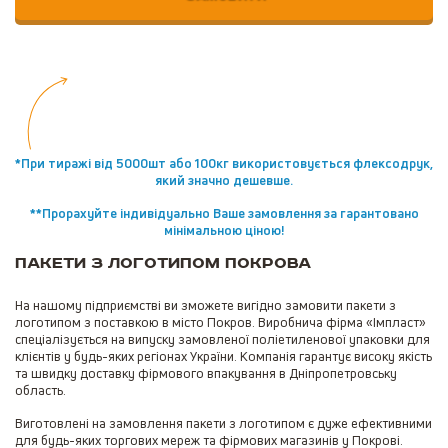
*При тиражі від 5000шт або 100кг використовується флексодрук,
який значно дешевше.
**Прорахуйте індивідуально Ваше замовлення за гарантовано
мінімальною ціною!
Пакети з логотипом Покрова
На нашому підприємстві ви зможете вигідно замовити пакети з
логотипом з поставкою в місто Покров. Виробнича фірма «Імпласт»
спеціалізується на випуску замовленої поліетиленової упаковки для
клієнтів у будь-яких регіонах України. Компанія гарантує високу якість
та швидку доставку фірмового впакування в Дніпропетровську
область.
Виготовлені на замовлення пакети з логотипом є дуже ефективними
для будь-яких торгових мереж та фірмових магазинів у Покрові.