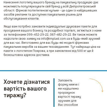
Нанесення логотипу вашого бренду на пакувальну продукцію дає
можливість популяризувати свій бренд у всій Дніпропетровській
області. Фірмові поліетиленові кульки - це один із найдешевших
засобів реклами та доступних пакувальних рішень для
обслуговування клієнтів.
Якщо вам потрібно замовити індивідуальні друковані пакети для
просування вашого бізнесу та роздрібної торгівлі, зв'яжіться з нами
за телефонами 099-452-29-22, 067-482-29-22. Ви також можете
надіслати свою заявку на info@implast.com.ua в будь-який зручний
для вас час. Виготовимо для вас будь-які моделі фірмових
пакувальних виробів за вашим техзавданням. Тут найкраща ціна на
пакети з логотипом Покрова, а при замовленні від 500 кг ще й
безкоштовна адресна доставка.
Хочете дізнатися
Заповніть
форму нижче і
вартість вашого
ми надішлемо
прорахунок
тиражу?
вартості тиражу
зручним для
Вас способом