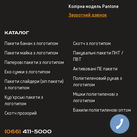
Колірна модель Pantone
Зворотний дзвінок
Каталог
Пакети банан з логотипом
Скотч з логотипом
Пакети майка з логотипом
Пакувальні пакети ПНТ /
ПВТ
Паперові пакети з логотипом
Активовані ПЕ пакети
Еко сумки з логотипом
Поліетиленовий рукав з
Пакети слайдери (зіп пакети)
логотипом
з логотипом
Мішки поліетиленові з
Кур'єрські пакети з
логотипом
логотипом
Бахили поліетиленові оптом
Скотч прозорий
(066)
411-5000