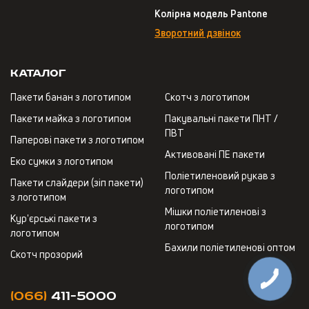
Колірна модель Pantone
Зворотний дзвінок
Каталог
Пакети банан з логотипом
Скотч з логотипом
Пакети майка з логотипом
Пакувальні пакети ПНТ /
ПВТ
Паперові пакети з логотипом
Активовані ПЕ пакети
Еко сумки з логотипом
Поліетиленовий рукав з
Пакети слайдери (зіп пакети)
логотипом
з логотипом
Мішки поліетиленові з
Кур'єрські пакети з
логотипом
логотипом
Бахили поліетиленові оптом
Скотч прозорий
(066)
411-5000