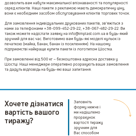
дозволить вам набути максимальної впізнаваності та популярності
серед клієнтів. Наші пакети з рекламою мають демократичну ціну,
вони є необхідним засобом обслуговування клієнтів торгових точок.
Для замовлення індивідуальних друкованих пакетів, зв'яжіться з
нами за телефонами +38-099-452-29-22, +38-067-482-29-22. Ви
також можете надіслати заявку на info@implast.com.ua в будь-який
зручний для вас час. Виготовимо вам будь-які моделі кульок із
печаткою (майка, банан, банан із посиленням). На нашому
підприємстві найкраще купити пакети із логотипом Шостка.
При замовленні від 500 кг – безкоштовна адресна доставка у
Шостці. Наші менеджери оперативно розрахують ваше замовлення
та дадуть відповідь на будь-які ваші запитання.
Хочете дізнатися
Заповніть
форму нижче і
вартість вашого
ми надішлемо
прорахунок
тиражу?
вартості тиражу
зручним для
Вас способом