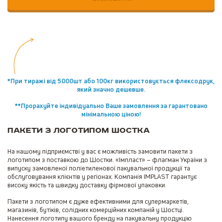
*При тиражі від 5000шт або 100кг використовується флексодрук,
який значно дешевше.
**Прорахуйте індивідуально Ваше замовлення за гарантовано
мінімальною ціною!
Пакети з логотипом Шостка
На нашому підприємстві у вас є можливість замовити пакети з
логотипом з поставкою до Шостки. «Імпласт» – флагман України з
випуску замовленої поліетиленової пакувальної продукції та
обслуговування клієнтів у регіонах. Компанія IMPLAST гарантує
високу якість та швидку доставку фірмової упаковки.
Пакети з логотипом є дуже ефективними для супермаркетів,
магазинів, бутіків, солідних комерційних компаній у Шостці.
Нанесення логотипу вашого бренду на пакувальну продукцію