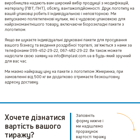
виробництва надають вам широкий вибір продукції з модифікацій,
матеріалу (ПВТ, ПНТ), обсягу, вантажопідйомності. Друк логотипу на
вашій упаковці робить її індивідуальною і неповторною. Ми
випускаємо поліетиленові кульки, які є чудовою упаковкою для
найрізноманітнішого товару, включаючи біорозкладні пакети з
логотипом.
Якщо ви шукаєте індивідуальні друковані пакети для просування
вашого бізнесу та ведення роздрібної торгівлі, зв'яжіться з нами за
телефонами 099-452-29-22, 067-482-29-22. Ви також можете
надіслати свою заявку на info@implast.com.ua в будь-який зручний
для вас час.
Ми маємо найкращу ціну на пакети з логотипом Жмеринка, при
замовленні від 500 кг ви додатково отримаєте безкоштовну
адресну доставку.
Хочете дізнатися
Заповніть
форму нижче і
вартість вашого
ми надішлемо
прорахунок
тиражу?
вартості тиражу