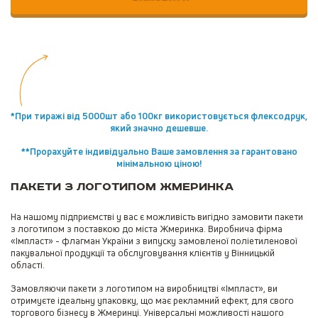
*При тиражі від 5000шт або 100кг використовується флексодрук,
який значно дешевше.
**Прорахуйте індивідуально Ваше замовлення за гарантовано
мінімальною ціною!
Пакети з логотипом Жмеринка
На нашому підприємстві у вас є можливість вигідно замовити пакети
з логотипом з поставкою до міста Жмеринка. Виробнича фірма
«Імпласт» - флагман України з випуску замовленої поліетиленової
пакувальної продукції та обслуговування клієнтів у Вінницькій
області.
Замовляючи пакети з логотипом на виробництві «Імпласт», ви
отримуєте ідеальну упаковку, що має рекламний ефект, для свого
торгового бізнесу в Жмеринці. Універсальні можливості нашого