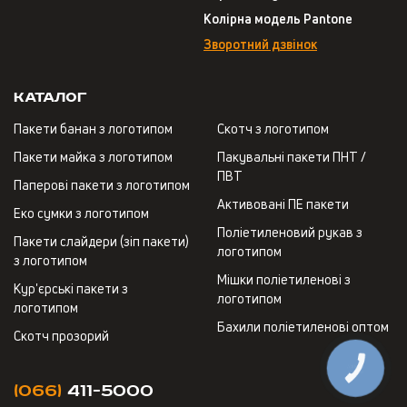
Колірна модель Pantone
Зворотний дзвінок
Каталог
Пакети банан з логотипом
Скотч з логотипом
Пакети майка з логотипом
Пакувальні пакети ПНТ /
ПВТ
Паперові пакети з логотипом
Активовані ПЕ пакети
Еко сумки з логотипом
Поліетиленовий рукав з
Пакети слайдери (зіп пакети)
логотипом
з логотипом
Мішки поліетиленові з
Кур'єрські пакети з
логотипом
логотипом
Бахили поліетиленові оптом
Скотч прозорий
КНОПКА
ЗВ'ЯЗКУ
(066)
411-5000