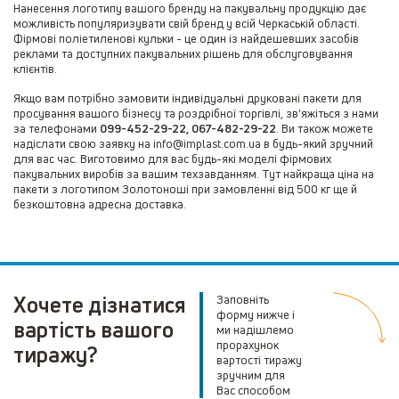
Нанесення логотипу вашого бренду на пакувальну продукцію дає
можливість популяризувати свій бренд у всій Черкаській області.
Фірмові поліетиленові кульки - це один із найдешевших засобів
реклами та доступних пакувальних рішень для обслуговування
клієнтів.
Якщо вам потрібно замовити індивідуальні друковані пакети для
просування вашого бізнесу та роздрібної торгівлі, зв'яжіться з нами
за телефонами
099-452-29-22, 067-482-29-22
. Ви також можете
надіслати свою заявку на info@implast.com.ua в будь-який зручний
для вас час. Виготовимо для вас будь-які моделі фірмових
пакувальних виробів за вашим техзавданням. Тут найкраща ціна на
пакети з логотипом Золотоноші при замовленні від 500 кг ще й
безкоштовна адресна доставка.
Хочете дізнатися
Заповніть
форму нижче і
вартість вашого
ми надішлемо
прорахунок
тиражу?
вартості тиражу
зручним для
Вас способом