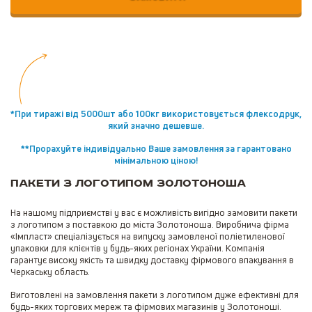
*При тиражі від 5000шт або 100кг використовується флексодрук,
який значно дешевше.
**Прорахуйте індивідуально Ваше замовлення за гарантовано
мінімальною ціною!
Пакети з логотипом Золотоноша
На нашому підприємстві у вас є можливість вигідно замовити пакети
з логотипом з поставкою до міста Золотоноша. Виробнича фірма
«Імпласт» спеціалізується на випуску замовленої поліетиленової
упаковки для клієнтів у будь-яких регіонах України. Компанія
гарантує високу якість та швидку доставку фірмового впакування в
Черкаську область.
Виготовлені на замовлення пакети з логотипом дуже ефективні для
будь-яких торгових мереж та фірмових магазинів у Золотоноші.