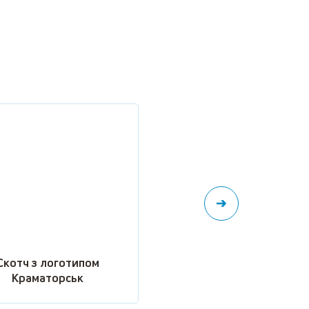
Скотч з логотипом
Скотч з логотипом
Краматорськ
Ужгород