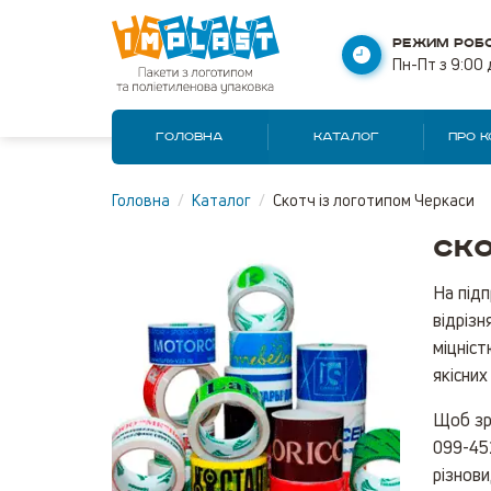
РЕЖИМ РОБО
Пн-Пт з 9:00 
ГОЛОВНА
КАТАЛОГ
ПРО 
Головна
/
Каталог
/
Скотч із логотипом Черкаси
Ско
На підп
відрізн
міцніст
якісних
Щоб зро
099-452
різнови