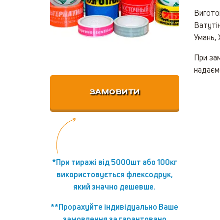
Виготов
Ватутін
Умань, 
При зам
надаємо
ЗАМОВИТИ
*При тиражі від 5000шт або 100кг
використовується флексодрук,
який значно дешевше.
**Прорахуйте індивідуально Ваше
замовлення за гарантовано