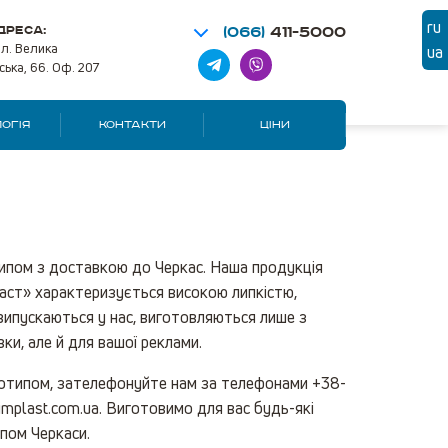
ru
ДРЕСА:
(066)
411-5000
ул. Велика
ua
ська, 66. Оф. 207
ОГІЯ
КОНТАКТИ
ЦІНИ
типом з доставкою до Черкас. Наша продукція
пласт» характеризується високою липкістю,
 випускаються у нас, виготовляються лише з
ки, але й для вашої реклами.
оготипом, зателефонуйте нам за телефонами +38-
mplast.com.ua. Виготовимо для вас будь-які
ипом Черкаси.