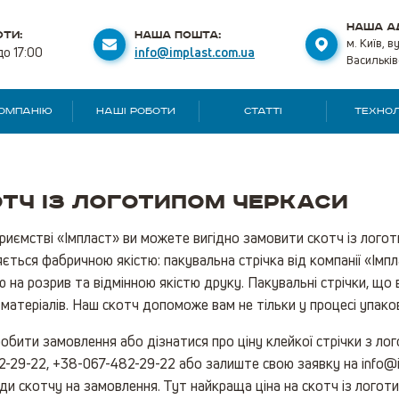
НАША А
ТИ:
НАША ПОШТА:
м. Київ, в
до 17:00
info@implast.com.ua
Васильків
КОМПАНІЮ
НАШІ РОБОТИ
СТАТТІ
ТЕХНОЛ
тч із логотипом Черкаси
риємстві «Імпласт» ви можете вигідно замовити скотч із лого
яється фабричною якістю: пакувальна стрічка від компанії «Ім
ю на розрив та відмінною якістю друку. Пакувальні стрічки, що
 матеріалів. Наш скотч допоможе вам не тільки у процесі упаков
бити замовлення або дізнатися про ціну клейкої стрічки з л
-29-22, +38-067-482-29-22 або залиште свою заявку на info@i
ди скотчу на замовлення. Тут найкраща ціна на скотч із логот