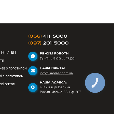
(066)
411-5000
(097)
201-5000
 ПНТ / ПВТ
РЕЖИМ РОБОТИ:
Пн-Пт з 9:00 до 17:00
ети
кав з логотипом
НАША ПОШТА:
info@implast.com.ua
і з логотипом
НАША АДРЕСА:
ові оптом
м. Київ, вул. Велика
Васильківська, 66. Оф. 207