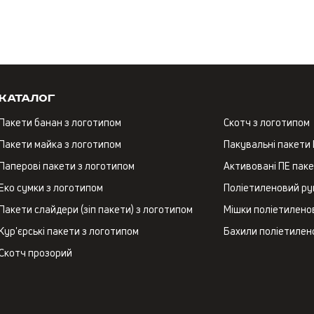
Каталог
Пакети банан з логотипом
Скотч з логотипом
Пакети майка з логотипом
Пакувальні пакети
Паперові пакети з логотипом
Активовані ПЕ пак
Еко сумки з логотипом
Поліетиленовий ру
Пакети слайдери (зіп пакети) з логотипом
Мішки поліетиленов
Кур'єрські пакети з логотипом
Бахили поліетилен
Скотч прозорий