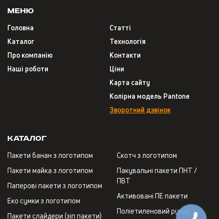
Меню
Головна
Статті
Каталог
Технологія
Про компанію
Контакти
Наші роботи
Ціни
Карта сайту
Колірна модель Pantone
Зворотний дзвінок
Каталог
Пакети банан з логотипом
Скотч з логотипом
Пакети майка з логотипом
Пакувальні пакети ПНТ /
ПВТ
Паперові пакети з логотипом
Активовані ПЕ пакети
Еко сумки з логотипом
Поліетиленовий рукав з
Пакети слайдери (зіп пакети)