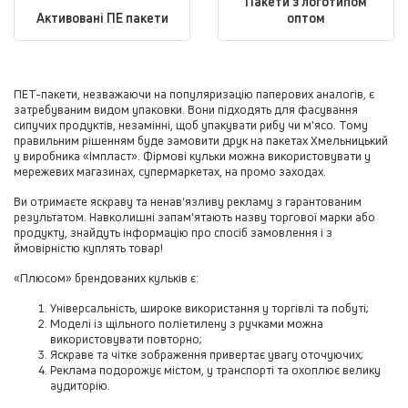
Пакети з логотипом
Активовані ПЕ пакети
оптом
ПЕТ-пакети, незважаючи на популяризацію паперових аналогів, є
затребуваним видом упаковки. Вони підходять для фасування
сипучих продуктів, незамінні, щоб упакувати рибу чи м'ясо. Тому
правильним рішенням буде замовити друк на пакетах Хмельницький
у виробника «Імпласт». Фірмові кульки можна використовувати у
мережевих магазинах, супермаркетах, на промо заходах.
Ви отримаєте яскраву та ненав'язливу рекламу з гарантованим
результатом. Навколишні запам'ятають назву торгової марки або
продукту, знайдуть інформацію про спосіб замовлення і з
ймовірністю куплять товар!
«Плюсом» брендованих кульків є:
Універсальність, широке використання у торгівлі та побуті;
Моделі із щільного поліетилену з ручками можна
використовувати повторно;
Яскраве та чітке зображення привертає увагу оточуючих;
Реклама подорожує містом, у транспорті та охоплює велику
аудиторію.