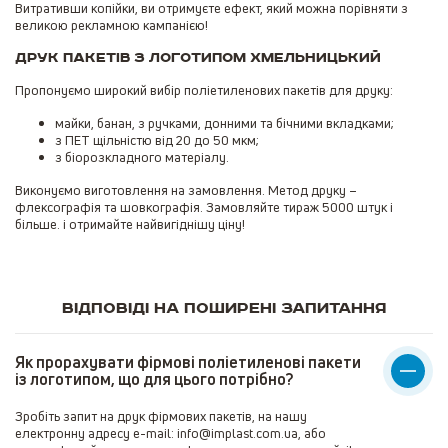
Витративши копійки, ви отримуєте ефект, який можна порівняти з
великою рекламною кампанією!
Друк пакетів з логотипом Хмельницький
Пропонуємо широкий вибір поліетиленових пакетів для друку:
майки, банан, з ручками, донними та бічними вкладками;
з ПЕТ щільністю від 20 до 50 мкм;
з біорозкладного матеріалу.
Виконуємо виготовлення на замовлення. Метод друку –
флексографія та шовкографія. Замовляйте тираж 5000 штук і
більше. і отримайте найвигіднішу ціну!
Відповіді на поширені запитання
Як прорахувати фірмові поліетиленові пакети
із логотипом, що для цього потрібно?
Зробіть запит на друк фірмових пакетів, на нашу
електронну адресу e-mail: info@implast.com.ua, або