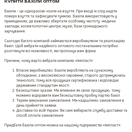
Купити бахіли оптом
Бахіли - це одноразові чохли на взуття. При вході їх слід надіти
поверх взуття та зафіксувати гумкою. Бахіли використовують у
приміщеннях, де важливо зберігати особливу чистоту: медичні
заклади, косметологічні центри, музеї, бази громадського
харчування.
Сьогодні багато компаній займаються виробництвом та реалізацією
бахіл. Щоб вибрати надійного оптового постачальника потрібно
розглянути всі можливості, які пропонує вам фірма.
Причини, чому варто вибрати компанію «Імпласт»:
Власне виробництво. Бахіли виробляють на сучасному
обладнанні, з високоякісної сировини, старого дотримуючись
технології, тому вся продукція сертифікована і відповідає
державним стандартам якості.
Безкоштовні зразки. Ми впевнені як свою продукцію, тому
можемо відправити вам безкоштовну пробну партію бахіл.
Термін виконання замовлення. Ми надішлемо замовлення в
день прийняття заявки.
Доставка по всій Україні. Ви самі вибираєте службу доставки та
спосіб оплати замовлення.
Придбати бахіли оптом можна на нашому підприємстві «Імпласт».