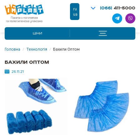
(066)
411-5000
ru
ua
ЦІНИ
Головна
/
Технологія
/
Бахили Оптом
Бахили Оптом
26.11.21