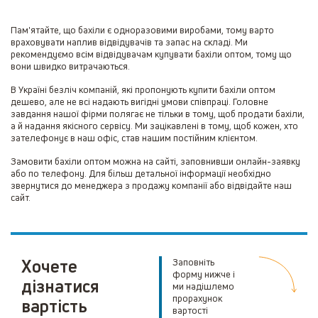
Пам'ятайте, що бахіли є одноразовими виробами, тому варто
враховувати наплив відвідувачів та запас на складі. Ми
рекомендуємо всім відвідувачам купувати бахіли оптом, тому що
вони швидко витрачаються.
В Україні безліч компаній, які пропонують купити бахіли оптом
дешево, але не всі надають вигідні умови співпраці. Головне
завдання нашої фірми полягає не тільки в тому, щоб продати бахіли,
а й надання якісного сервісу. Ми зацікавлені в тому, щоб кожен, хто
зателефонує в наш офіс, став нашим постійним клієнтом.
Замовити бахіли оптом можна на сайті, заповнивши онлайн-заявку
або по телефону. Для більш детальної інформації необхідно
звернутися до менеджера з продажу компанії або відвідайте наш
сайт.
Хочете
Заповніть
форму нижче і
дізнатися
ми надішлемо
прорахунок
вартість
вартості