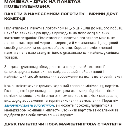
Макіївка - друк на пакетах
поліетиленових
Пакети з нанесенням логотипу – вірний друг
комерції
Поліетиленові пакети з логотипом міцно увійшли до нашого побуту.
Начебто звичайна річ щодня приходить на допомогу в різних
життєвих ситуаціях. Поліетиленові пакети з логотипом мають не
лише великі торгові марки та мережі, а й магазинчики. Це чудовий
спосіб упаковки та додаткової реклами. Хороші поліетиленові
пакети з печаткою стануть гідною упаковкою для найвишуканіших
товарів.
Завдяки сучасному обладнанню та специфічній технології
флексодрук на пакетах – це найдешевший, найшвидший і
найякісніший спосіб нанесення зображення на поліетиленовий пакет
Кожен клієнт хоче отримати хороший товар за мінімальну вартість.
Головне, щоб при цьому не страждала якість виробу. На вартість
поліетиленових пакетів з логотипом впливають: якість матеріалів,
вид друку зображення та термін виконання замовлення. Перш ніж
замовити пакети з логотипом
, ви можете проконсультуватися з
менеджером компанії «Імпласт», уточнити вартість замовлення та
підібрати для себе оптимальний варіант.
Друк пакетів чи нова маркетингова стратегія