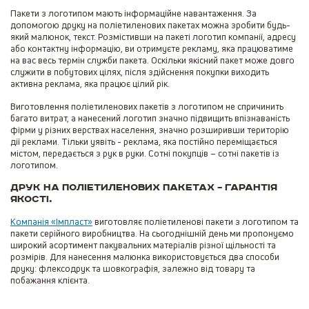
Пакети з логотипом мають інформаційне навантаження. За
допомогою друку на поліетиленових пакетах можна зробити будь-
який малюнок, текст. Розмістивши на пакеті логотип компанії, адресу
або контактну інформацію, ви отримуєте рекламу, яка працюватиме
на вас весь термін служби пакета. Оскільки якісний пакет може довго
служити в побутових цілях, після здійснення покупки виходить
активна реклама, яка працює цілий рік.
Виготовлення поліетиленових пакетів з логотипом не спричинить
багато витрат, а нанесений логотип значно підвищить впізнаваність
фірми у різних верствах населення, значно розширивши територію
дії реклами. Тільки уявіть - реклама, яка постійно переміщається
містом, передається з рук в руки. Сотні покупців – сотні пакетів із
логотипом.
Друк на поліетиленових пакетах – гарантія
якості.
Компанія «Імпласт»
виготовляє поліетиленові пакети з логотипом та
пакети серійного виробництва. На сьогоднішній день ми пропонуємо
широкий асортимент пакувальних матеріалів різної щільності та
розмірів. Для нанесення малюнка використовується два способи
друку: флексодрук та шовкографія, залежно від товару та
побажання клієнта.