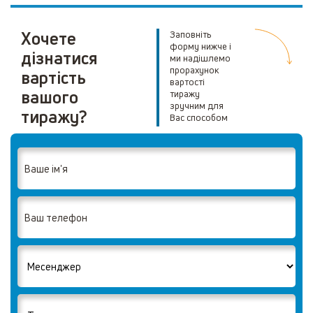
Хочете
Заповніть
форму нижче і
дізнатися
ми надішлемо
прорахунок
вартість
вартості
вашого
тиражу
зручним для
тиражу?
Вас способом