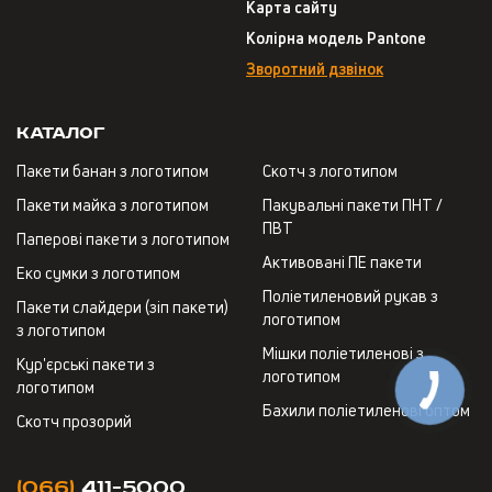
Карта сайту
Колірна модель Pantone
Зворотний дзвінок
Каталог
Пакети банан з логотипом
Скотч з логотипом
Пакети майка з логотипом
Пакувальні пакети ПНТ /
ПВТ
Паперові пакети з логотипом
Активовані ПЕ пакети
Еко сумки з логотипом
Поліетиленовий рукав з
Пакети слайдери (зіп пакети)
логотипом
з логотипом
Мішки поліетиленові з
Кур'єрські пакети з
логотипом
логотипом
Бахили поліетиленові оптом
Скотч прозорий
(066)
411-5000