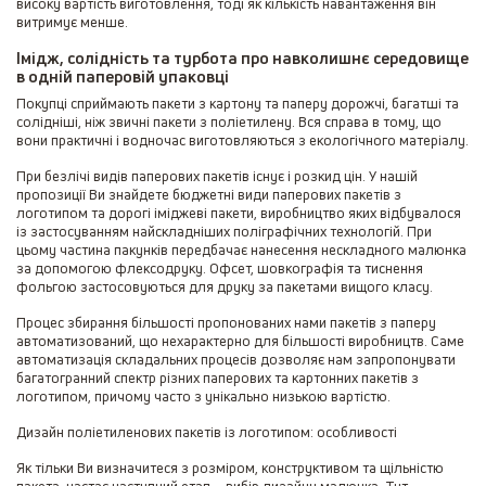
високу вартість виготовлення, тоді як кількість навантаження він
витримує менше.
Імідж, солідність та турбота про навколишнє середовище
в одній паперовій упаковці
Покупці сприймають пакети з картону та паперу дорожчі, багатші та
солідніші, ніж звичні пакети з поліетилену. Вся справа в тому, що
вони практичні і водночас виготовляються з екологічного матеріалу.
При безлічі видів паперових пакетів існує і розкид цін. У нашій
пропозиції Ви знайдете бюджетні види паперових пакетів з
логотипом та дорогі іміджеві пакети, виробництво яких відбувалося
із застосуванням найскладніших поліграфічних технологій. При
цьому частина пакунків передбачає нанесення нескладного малюнка
за допомогою флексодруку. Офсет, шовкографія та тиснення
фольгою застосовуються для друку за пакетами вищого класу.
Процес збирання більшості пропонованих нами пакетів з паперу
автоматизований, що нехарактерно для більшості виробництв. Саме
автоматизація складальних процесів дозволяє нам запропонувати
багатогранний спектр різних паперових та картонних пакетів з
логотипом, причому часто з унікально низькою вартістю.
Дизайн поліетиленових пакетів із логотипом: особливості
Як тільки Ви визначитеся з розміром, конструктивом та щільністю