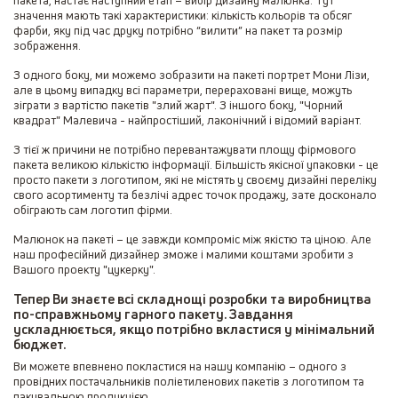
пакета, настає наступний етап – вибір дизайну малюнка. Тут
значення мають такі характеристики: кількість кольорів та обсяг
фарби, яку під час друку потрібно “вилити” на пакет та розмір
зображення.
З одного боку, ми можемо зобразити на пакеті портрет Мони Лізи,
але в цьому випадку всі параметри, перераховані вище, можуть
зіграти з вартістю пакетів "злий жарт". З іншого боку, "Чорний
квадрат" Малевича - найпростіший, лаконічний і відомий варіант.
З тієї ж причини не потрібно перевантажувати площу фірмового
пакета великою кількістю інформації. Більшість якісної упаковки - це
просто пакети з логотипом, які не містять у своєму дизайні переліку
свого асортименту та безлічі адрес точок продажу, зате досконало
обіграють сам логотип фірми.
Малюнок на пакеті – це завжди компроміс між якістю та ціною. Але
наш професійний дизайнер зможе і малими коштами зробити з
Вашого проекту "цукерку".
Тепер Ви знаєте всі складнощі розробки та виробництва
по-справжньому гарного пакету. Завдання
ускладнюється, якщо потрібно вкластися у мінімальний
бюджет.
Ви можете впевнено покластися на нашу компанію – одного з
провідних постачальників поліетиленових пакетів з логотипом та
пакувальною продукцією.