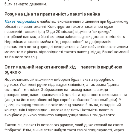
бути занадто дешевим.
Розумна ціна та практичність пакетів майка
Пакет типу майка
є найбільш економічним рішенням при будь-якому
обсязі та навантаженні. Конструктив такого пакета при дуже
невеликій товщині (від 12 до 20 мікрон) відмінно "витримує"
потрібний вантаж, а бічні складки забезпечують достатню місткість.
Недоліками пакетів майка є “одноразовість” та деформація
рекламного поля у процесі використання. Але найчастіше ключовим
моментом є рівень відповідності такого пакету іміджу Вашої компанії
та Вашого товару.
Оптимальний маркетинговий хід – пакети із вирубною
ручкою
Як рекламоносій відмінним вибором буде пакет з прорубною
ручкою. Укріплені ручки підвищують міцність, а так звана "донна
складка" - місткість. Зображення на такому пакеті завжди
розправлене, пакет призначений для багаторазового використання
(якщо за його виробництві був спроб глобальної економії усім). У
цьому випадку товщина поліетилену значно більша, складніший
конструтків і відповідно - висока вартість. Натомість пакет із
вирубною ручкою повністю виправдовує звання "іміджевого".
Також існує пакет із петлевою ручкою, який дуже схожий на свого
“собрата”. Втім, він не встиг набути такої самої популярності, через