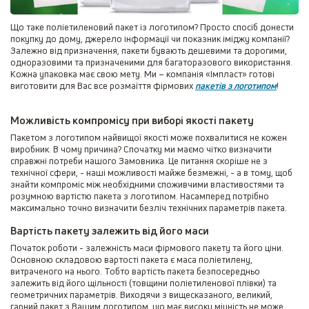
Що таке поліетиленовий пакет із логотипом? Просто спосіб донести
покупку до дому, джерело інформації чи показник іміджу компанії?
Залежно від призначення, пакети бувають дешевими та дорогими,
одноразовими та призначеними для багаторазового використання.
Кожна упаковка має свою мету. Ми – компанія «Імпласт» готові
виготовити для Вас все розмаїття фірмових
пакетів з логотипом
!
Можливість компромісу при виборі якості пакету
Пакетом з логотипом найвищої якості може похвалитися не кожен
виробник. В чому причина? Спочатку ми маємо чітко визначити
справжні потреби нашого Замовника. Це питання скоріше не з
технічної сфери, - наші можливості майже безмежні, - а в тому, щоб
знайти компроміс між необхідними споживчими властивостями та
розумною вартістю пакета з логотипом. Насамперед потрібно
максимально точно визначити безліч технічних параметрів пакета.
Вартість пакету залежить від його маси
Початок роботи - залежність маси фірмового пакету та його ціни.
Основною складовою вартості пакета є маса поліетилену,
витраченого на нього. Тобто вартість пакета безпосередньо
залежить від його щільності (товщини поліетиленової плівки) та
геометричних параметрів. Виходячи з вищесказаного, великий,
гарний пакет з Вашим логотипом, що має високу міцність не може