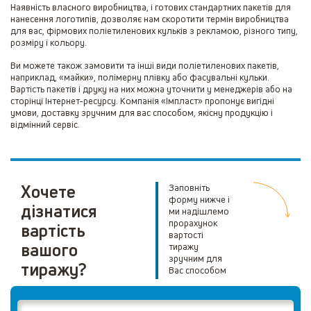
Наявність власного виробництва, і готових стандартних пакетів для
нанесення логотипів, дозволяє нам скоротити термін виробництва
для вас, фірмових поліетиленових кульків з рекламою, різного типу,
розміру і кольору.
Ви можете також замовити та інші види поліетиленових пакетів,
наприклад, «майки», полімерну плівку або фасувальні кульки.
Вартість пакетів і друку на них можна уточнити у менеджерів або на
сторінці Інтернет-ресурсу.
Компанія «Імпласт» пропонує вигідні
умови, доставку зручним для вас способом, якісну продукцію і
відмінний сервіс.
Хочете
Заповніть
форму нижче і
дізнатися
ми надішлемо
прорахунок
вартість
вартості
вашого
тиражу
зручним для
тиражу?
Вас способом