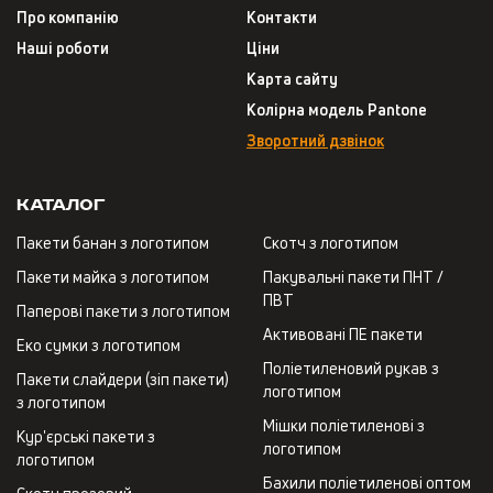
Про компанію
Контакти
Наші роботи
Ціни
Карта сайту
Колірна модель Pantone
Зворотний дзвінок
Каталог
Пакети банан з логотипом
Скотч з логотипом
Пакети майка з логотипом
Пакувальні пакети ПНТ /
ПВТ
Паперові пакети з логотипом
Активовані ПЕ пакети
Еко сумки з логотипом
Поліетиленовий рукав з
Пакети слайдери (зіп пакети)
логотипом
з логотипом
Мішки поліетиленові з
Кур'єрські пакети з
логотипом
логотипом
Бахили поліетиленові оптом