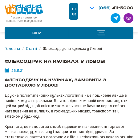
(066)
411-5000
ru
ua
ЦІНИ
Головна
/
Статті
/
Флексодрук на кульках у Львові
Флексодрук на кульках у Львові
26.11.21
Флексодрук на кульках, замовити з
доставкою у Львові
Друк на поліетиленових кульках логотипів
- це поширене явище в
нинішньому світі реклами. Багато фірм і компаній використовують
цей хитрий хід, щоб клієнти якомога частіше бачили перед собою
нагадування на вулицях, в громадських місцях, транспорті та у
власному будинку.
Крім того, це недорогий спосіб підвищити пізнаванність торгової
марки, закладу, магазину і залучити нових відвідувачів. За
статистикою,
пакети з логотипом
є більш ефективною рекламою, ніж