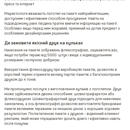
преса та інтернет.
Маркетологи вважають
логотип на пакеті
найприйнятнішим,
доступним і ефективним способом просування. Навіть на
підсвідомому рівні людина прагне вивчити інформацію на пакеті.
Особливо якщо перед ним яскравий, приємний на дотик предмет з
особливим дизайнерським рішенням.
Де замовити якісний друк на кульках
Нанесення на пакети зображень
флексографією, зацікавлять вас,
якщо потрібні тиражі від 5000. штук і вище з індивідуальними
розмірами і колірною добіркою.
Використання флексодруку при
виробництві пакетів
, дозволяє в
короткий термін отримати велику партію пакетів з багатоколірним
друком до 4 тонів.
Ми пропонуємо послуги з виготовлення кульків з логотипом. Друк
може здійснюватися двома способами: шовкотрафарєтом або
флексодруком. Шовкотрафарєтний друк підходить для невеликих
замовлень, а ось флексографія дозволяє виготовляти брендовані
пакети великими тиражами за низькою ціною з хорошим зоровим
результатом. Поліетиленові пакети з друком - відмінний елемент
реклами, який може «працювати» досить довго і ефективно навіть
після покупки.