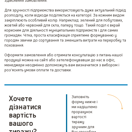
здійснення замовлення.
Для зручності підприємства використовують дуже актуальний підхід
розподілу, коли відходи поділяється на категорії. За кожним видом
закріплюють особливий колір. Наприклад: зелений для побутових,
жовтий або червоний для скла, паперу тощо. Такий поділ є вкрай
корисним для діяльності муніципальних підприємств і для самих
громадян. Чітка, проста класифікація сприятиме формуванню у
городян звички до сортування та зменшить витрати на переробку та
поховання.
Оформити замовлення або отримати консультацію з питань нашої
продукції можна на сайті або зателефонувавши до нас в офіс,
менеджери неодмінно допоможуть вам визначитися з вибором і
роз'яснять умови оплати та доставки.
Хочете
Заповніть
форму нижче і
дізнатися
ми надішлемо
прорахунок
вартість
вартості
вашого
тиражу
зручним для
тиражу?
Вас способом