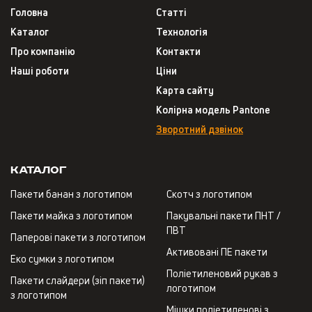
Головна
Статті
Каталог
Технологія
Про компанію
Контакти
Наші роботи
Ціни
Карта сайту
Колірна модель Pantone
Зворотний дзвінок
Каталог
Пакети банан з логотипом
Скотч з логотипом
Пакети майка з логотипом
Пакувальні пакети ПНТ /
ПВТ
Паперові пакети з логотипом
Активовані ПЕ пакети
Еко сумки з логотипом
Поліетиленовий рукав з
Пакети слайдери (зіп пакети)
логотипом
з логотипом
Мішки поліетиленові з