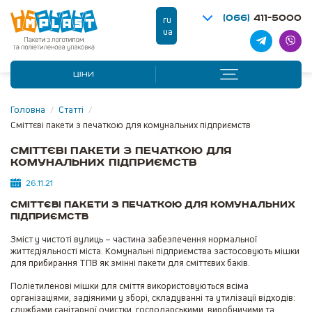
(066)
411-5000
ru
ua
ЦІНИ
Головна
/
Статті
/
Сміттєві пакети з печаткою для комунальних підприємств
Сміттєві пакети з печаткою для
комунальних підприємств
26.11.21
Сміттєві пакети з печаткою для комунальних
підприємств
Зміст у чистоті вулиць – частина забезпечення нормальної
життєдіяльності міста. Комунальні підприємства застосовують мішки
для прибирання ТПВ як змінні пакети для сміттєвих баків.
Поліетиленові мішки для сміття використовуються всіма
організаціями, задіяними у зборі, складуванні та утилізації відходів:
службами санітарної очистки, господарськими, виробничими та