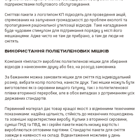
підприємствами побутового обслуговування.
Сміттєві пакети з логотипом КП підходять для проведення акцій,
спрямованих на залучення громадськості до проблем екології та
пропагування раціональної утилізації відходів. Таке нагадування
буде чудовим стимулом для підтримання порядку у місті його
мешканцями. Адже чисто не там де прибрано, а там де люди не
смітять.
Використання поліетиленових мішків
Компанія «Імпласт» виробляє поліетиленові мішки для збирання
відходів з нанесенням друку або без, на розсуд замовника.
За бажанням можна замовити мішки для сміття під індивідуальний
розмір, вибрати колір полотна, нанести друк. Такі мішки можуть бути
виготовлені як із сировини вищого ґатунку, так і з поліетиленової
плівки вторинної переробки, але в обох випадках з дотриманням усіх
державних стандартів.
Первинний матеріал дає товар кращої якості з відмінними технічними
показниками: надійна щільність, стійкість до механічних пошкоджень
та зовнішні характеристики виробу. Кульки з вторинної сировини,
суміші ПНД та ПВД, як і серійні пакети мають низьку вартість і
виробляються оптовими партіями. Стандартні пакети для сміття
завжди в наявності на складі. Відвантаження можливе у день