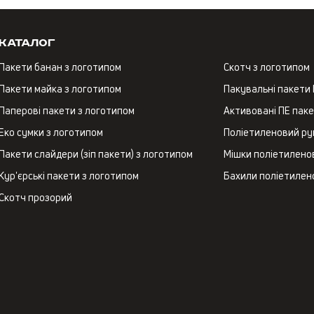
Каталог
Пакети банан з логотипом
Скотч з логотипом
Пакети майка з логотипом
Пакувальні пакети
Паперові пакети з логотипом
Активовані ПЕ пак
Еко сумки з логотипом
Поліетиленовий ру
Пакети слайдери (зіп пакети) з логотипом
Мішки поліетиленов
Кур'єрські пакети з логотипом
Бахили поліетилен
Скотч прозорий