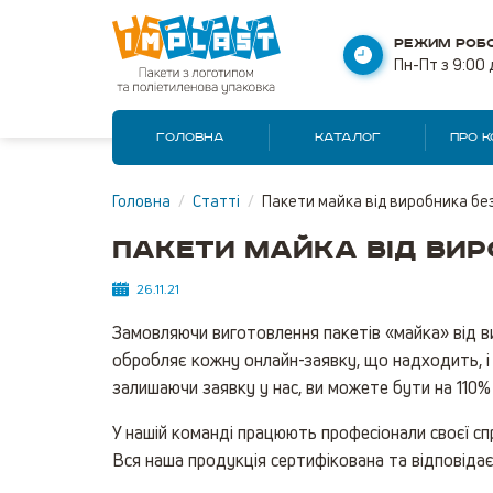
РЕЖИМ РОБО
Пн-Пт з 9:00 
ГОЛОВНА
КАТАЛОГ
ПРО 
Головна
/
Статті
/
Пакети майка від виробника бе
Пакети майка від вир
26.11.21
Замовляючи виготовлення пакетів «майка» від в
обробляє кожну онлайн-заявку, що надходить, і 
залишаючи заявку у нас, ви можете бути на 110% 
У нашій команді працюють професіонали своєї сп
Вся наша продукція сертифікована та відповіда