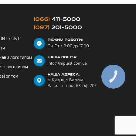
(066)
411-5000
(097)
201-5000
 ПНТ / ПВТ
РЕЖИМ РОБОТИ:
Пн-Пт з 9:00 до 17:00
ети
кав з логотипом
НАША ПОШТА:
info@implast.com.ua
і з логотипом
НАША АДРЕСА:
ові оптом
м. Київ, вул. Велика
Васильківська, 66. Оф. 207