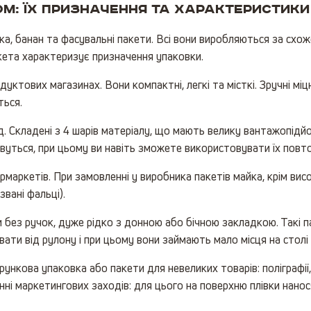
ом: їх призначення та характеристики
йка, банан та фасувальні пакети. Всі вони виробляються за схож
кета характеризує призначення упаковки.
уктових магазинах. Вони компактні, легкі та місткі. Зручні мі
ться.
 Складені з 4 шарів матеріалу, що мають велику вантажопідйом
орвуться, при цьому ви навіть зможете використовувати їх повт
маркетів. При замовленні у виробника пакетів майка, крім ви
звані фальці).
 без ручок, дуже рідко з донною або бічною закладкою. Такі п
вати від рулону і при цьому вони займають мало місця на столі 
кова упаковка або пакети для невеликих товарів: поліграфії, к
ні маркетингових заходів: для цього на поверхню плівки нано