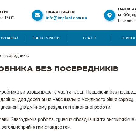
НАША А
ТИ:
НАША ПОШТА:
м. Київ, в
до 17:00
info@implast.com.ua
Васильків
КОМПАНІЮ
НАШІ РОБОТИ
СТАТТІ
ТЕХНОЛ
з посередників
обника без посередників
иробника ви заощаджуєте час та гроші. Працюючи без посередн
дзвінок для досягнення максимально можливого рівня сервісу. 
упевнені у відмінному результаті виконаної роботи.
рави. Злагоджена робота, сучасне обладнання та високоякісна 
є загальноприйнятим стандартам.