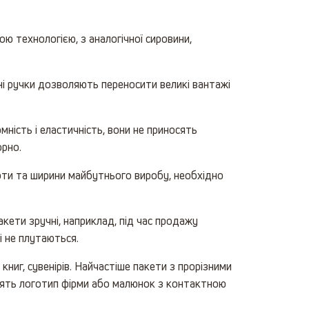
ою технологією, з аналогічної сировини,
цні ручки дозволяють переносити великі вантажі
ність і еластичність, вони не приносять
орно.
соти та ширини майбутнього виробу, необхідно
акети зручні, наприклад, під час продажу
і не плутаються.
ниг, сувенірів. Найчастіше пакети з прорізними
сять логотип фірми або малюнок з контактною