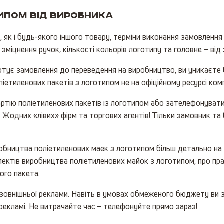
ипом від виробника
, як і будь-якого іншого товару, терміни виконання замовленн
зміцнення ручок, кількості кольорів логотипу та головне – від
ує замовлення до переведення на виробництво, ви уникаєте без
ліетиленових пакетів з логотипом не на офіційному ресурсі комп
артію поліетиленових пакетів із логотипом або зателефонуват
Жодних «лівих» фірм та торгових агентів! Тільки замовник та 
бництва поліетиленових маек з логотипом більш детально на н
спектів виробництва поліетиленових майок з логотипом, про пра
ого пакета.
 зовнішньої реклами. Навіть в умовах обмеженого бюджету ви
рекламі. Не витрачайте час – телефонуйте прямо зараз!