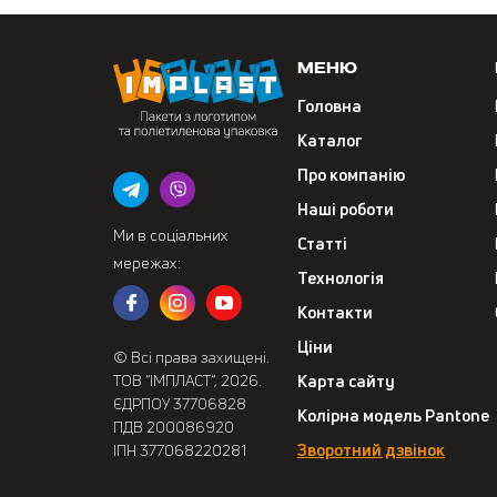
Меню
Головна
Каталог
Про компанію
Наші роботи
Ми в соціальних
Статті
мережах:
Технологія
Контакти
Ціни
© Всі права захищені.
ТОВ “ІМПЛАСТ”, 2026.
Карта сайту
ЄДРПОУ 37706828
Колірна модель Pantone
ПДВ 200086920
Зворотний дзвінок
ІПН 377068220281