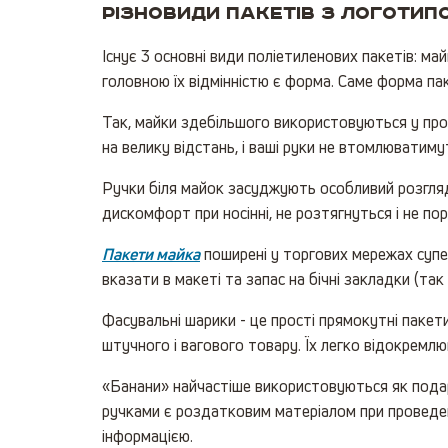
Різновиди пакетів з логотип
Існує 3 основні види поліетиленових пакетів: ма
головною їх відмінністю є форма. Саме форма па
Так, майки здебільшого використовуються у прод
на велику відстань, і ваші руки не втомлюватиму
Ручки біля майок засуджують особливий розгляд.
дискомфорт при носінні, не розтягнуться і не п
Пакети майка
поширені у торгових мережах супер
вказати в макеті та запас на бічні закладки (так 
Фасувальні шарики - це прості прямокутні пакети
штучного і вагового товару. Їх легко відокремлю
«Банани» найчастіше використовуються як подарун
ручками є роздатковим матеріалом при проведен
інформацією.