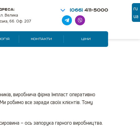
ru
ДРЕСА:
(066)
411-5000
ул. Велика
ua
ська, 66. Оф. 207
ОГІЯ
КОНТАКТИ
ЦІНИ
иків, виробнича фірма Імпласт оперативно
Ми робимо все заради своїх клієнтів. Тому
сировина – ось запорука гарного виробництва.