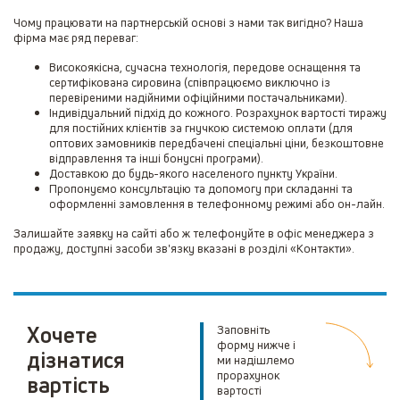
Чому працювати на партнерській основі з нами так вигідно? Наша
фірма має ряд переваг:
Високоякісна, сучасна технологія, передове оснащення та
сертифікована сировина (співпрацюємо виключно із
перевіреними надійними офіційними постачальниками).
Індивідуальний підхід до кожного. Розрахунок вартості тиражу
для постійних клієнтів за гнучкою системою оплати (для
оптових замовників передбачені спеціальні ціни, безкоштовне
відправлення та інші бонусні програми).
Доставкою до будь-якого населеного пункту України.
Пропонуємо консультацію та допомогу при складанні та
оформленні замовлення в телефонному режимі або он-лайн.
Залишайте заявку на сайті або ж телефонуйте в офіс менеджера з
продажу, доступні засоби зв'язку вказані в розділі «Контакти».
Хочете
Заповніть
форму нижче і
дізнатися
ми надішлемо
прорахунок
вартість
вартості