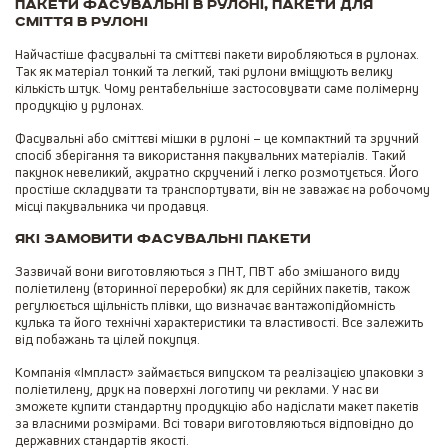
Пакети фасувальні в рулоні, пакети для
сміття в рулоні
Найчастіше фасувальні та сміттєві пакети виробляються в рулонах.
Так як матеріал тонкий та легкий, такі рулони вміщують велику
кількість штук. Чому рентабельніше застосовувати саме полімерну
продукцію у рулонах.
Фасувальні або сміттєві мішки в рулоні – це компактний та зручний
спосіб зберігання та використання пакувальних матеріалів. Такий
пакунок невеликий, акуратно скручений і легко розмотується. Його
простіше складувати та транспортувати, він не заважає на робочому
місці пакувальника чи продавця.
Які замовити фасувальні пакети
Зазвичай вони виготовляються з ПНТ, ПВТ або змішаного виду
поліетилену (вторинної переробки) як для серійних пакетів, також
регулюється щільність плівки, що визначає вантажопідйомність
кулька та його технічні характеристики та властивості. Все залежить
від побажань та цілей покупця.
Компанія «Імпласт» займається випуском та реалізацією упаковки з
поліетилену, друк на поверхні логотипу чи реклами. У нас ви
зможете купити стандартну продукцію або надіслати макет пакетів
за власними розмірами. Всі товари виготовляються відповідно до
державних стандартів якості.