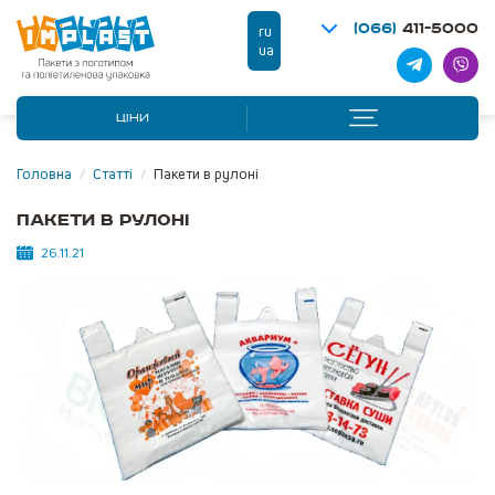
(066)
411-5000
ru
ua
ЦІНИ
Головна
/
Статті
/
Пакети в рулоні
Пакети в рулоні
26.11.21