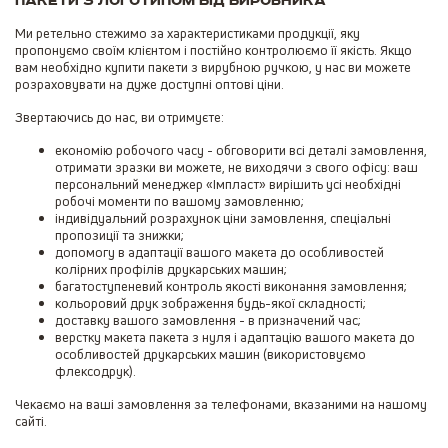
Пакети з логотипом від виробника
Ми ретельно стежимо за характеристиками продукції, яку
пропонуємо своїм клієнтом і постійно контролюємо її якість. Якщо
вам необхідно купити пакети з вирубною ручкою, у нас ви можете
розраховувати на дуже доступні оптові ціни.
Звертаючись до нас, ви отримуєте:
економію робочого часу - обговорити всі деталі замовлення,
отримати зразки ви можете, не виходячи з свого офісу: ваш
персональний менеджер «Імпласт» вирішить усі необхідні
робочі моменти по вашому замовленню;
індивідуальний розрахунок ціни замовлення, спеціальні
пропозиції та знижки;
допомогу в адаптації вашого макета до особливостей
колірних профілів друкарських машин;
багатоступеневий контроль якості виконання замовлення;
кольоровий друк зображення будь-якої складності;
доставку вашого замовлення - в призначений час;
верстку макета пакета з нуля і адаптацію вашого макета до
особливостей друкарських машин (використовуємо
флексодрук).
Чекаємо на ваші замовлення за телефонами, вказаними на нашому
сайті.