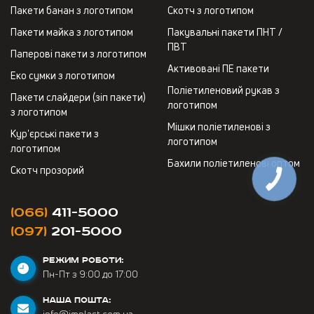
Пакети банан з логотипом
Скотч з логотипом
Пакети майка з логотипом
Пакувальні пакети ПНТ /
ПВТ
Паперові пакети з логотипом
Активовані ПЕ пакети
Еко сумки з логотипом
Поліетиленовий рукав з
Пакети слайдери (зіп пакети)
логотипом
з логотипом
Мішки поліетиленові з
Кур'єрські пакети з
логотипом
логотипом
Бахили поліетиленові оптом
Скотч прозорий
(066)
411-5000
(097)
201-5000
РЕЖИМ РОБОТИ:
Пн-Пт з 9:00 до 17:00
НАША ПОШТА:
info@implast.com.ua