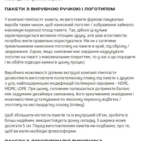
Пакети з вирубною ручкою і логотипом
У компанії «Імпласт» знають, як виготовити фірмові пакувальні
вироби таким чином, щоб нанесений логотип / зображення займало
максимум корисної площі пакета. Так, дійсно ці кульки
характеризуються великою площею друку, але цією властивістю
потрібно вміти правильно користуватися. Ми не є затятими
прихильниками нанесення логотипу на пакети в край, під обрізку /
зварювання. Однак, якщо замовник має завдання надрукувати
логотип на пакеті з максимальним покриттям, то у нас є що порадити
і як обійти підводні камені в цьому процесі.
Виробничі можливості ділянки екструзії компанії «Імпласт»
дозволяють виготовляти поліетиленову плівку під пакети з друком
з усіх, найпоширеніших модифікацій полімерної сировини - HDPE,
MDPE, LDPE. При цьому, головним залишається дотримати баланс
між задумами дизайнера замовника, його креативними знахідками і
можливостями устаткування по якісному переносу відбитка /
логотипу на нестандартну основу (плівку).
Щоб збільшити місткість пакетів та їх внутрішній об'єм, зробити їх
більш надійним, використовують донну складку. Її ширина може
досягати 5 см. Перед виготовленням пакетів ми подбаємо, про те,
щоб ви мали необхідні флексоформи.