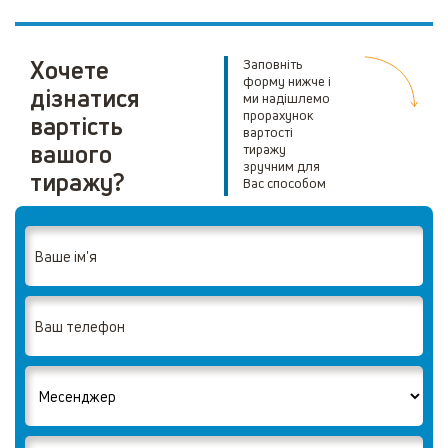
Хочете
Заповніть
форму нижче і
дізнатися
ми надішлемо
прорахунок
вартість
вартості
вашого
тиражу
зручним для
тиражу?
Вас способом