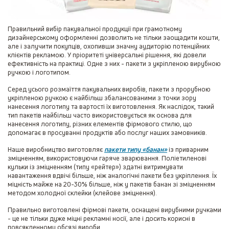
Правильний вибір пакувальної продукції при грамотному
дизайнерському оформленні дозволить не тільки заощадити кошти,
але і залучити покупців, охопивши значну аудиторію потенційних
клієнтів рекламою. У пріоритеті універсальні рішення, які довели
ефективність на практиці. Одне з них - пакети з укріпленою вирубною
ручкою і логотипом.
Серед усього розмаїття пакувальних виробів, пакети з прорубною
укріпленою ручкою є найбільш збалансованими з точки зору
нанесення логотипу та вартості їх виготовлення. Як наслідок, такий
тип пакетів найбільш часто використовується як основа для
нанесення логотипу, різних елементів фірмового стилю, що
допомагає в просуванні продуктів або послуг наших замовників.
Наше виробництво виготовляє
пакети типу «банан»
із приварним
зміцненням, використовуючи гаряче зварювання. Поліетиленові
кульки із зміцненням (типу «рейтер») здатні витримувати
навантаження вдвічі більше, ніж аналогічні пакети без укріплення. Їх
міцність майже на 20-30% більше, ніж у пакетів банан зі зміцненням
методом холодної склейки (клейове зміцнення).
Правильно виготовлені фірмові пакети, оснащені вирубними ручками
- це не тільки дуже міцні рекламні носії, але і досить корисні в
повсякденному обсязі вироби.