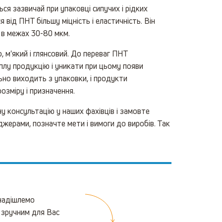
ся зазвичай при упаковці сипучих і рідких
 від ПНТ більшу міцність і еластичність. Він
 в межах 30-80 мкм.
, м'який і глянсовий. До переваг ПНТ
лу продукцію і уникати при цьому появи
льно виходить з упаковки, і продукти
озміру і призначення.
у консультацію у наших фахівців і замовте
джерами, позначте мети і вимоги до виробів. Так
 надішлемо
 зручним для Вас