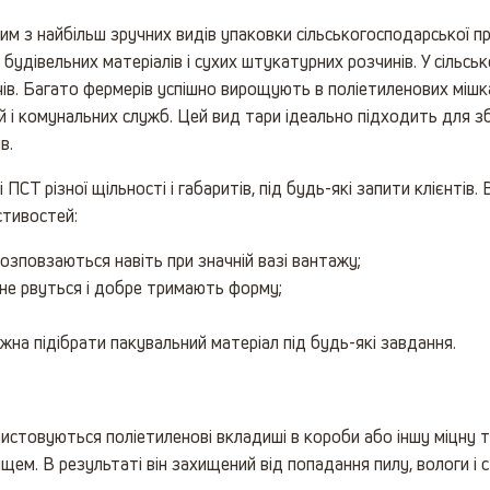
им з найбільш зручних видів упаковки сільськогосподарської про
удівельних матеріалів і сухих штукатурних розчинів. У сільсь
в. Багато фермерів успішно вирощують в поліетиленових мішках 
ій і комунальних служб. Цей вид тари ідеально підходить для з
в.
ПСТ різної щільності і габаритів, під будь-які запити клієнтів
стивостей:
 розповзаються навіть при значній вазі вантажу;
 не рвуться і добре тримають форму;
ожна підібрати пакувальний матеріал під будь-які завдання.
ористовуються поліетиленові вкладиші в короби або іншу міцну
ем. В результаті він захищений від попадання пилу, вологи і с