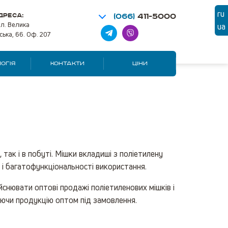
ru
ДРЕСА:
(066)
411-5000
ул. Велика
ua
ська, 66. Оф. 207
ОГІЯ
КОНТАКТИ
ЦІНИ
так і в побуті. Мішки вкладиші з поліетилену
і і багатофункціональності використання.
ійснювати оптові продажі поліетиленових мішків і
яючи продукцію оптом під замовлення.