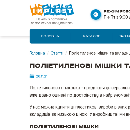
РЕЖИМ РОБО
Пн-Пт з 9:00 
ГОЛОВНА
КАТАЛОГ
ПРО 
Головна
/
Статті
/
Поліетиленові мішки та вкладиш
Поліетиленові мішки 
26.11.21
Поліетиленова упаковка - продукція універсальн
вже давно оцінені по достоїнству в найрізномані
У нас можна купити ці пластикові вироби різних 
вкладишів за низькою ціною. У виробництві ми в
Поліетиленові мішки