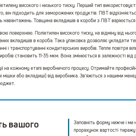
етилену високого і низького тиску. Перший тип використовуєть
го, він підходить для заморожених продуктів. ПВТ відрізняється
ють навантажень. Товщина вкладишів в короби з ПВТ варіюється
ю поверхнею. Поліетилен високого тиску, на відміну від нього
них вкладишів в короба. Така упаковка дозволяє укладати теп
нні і транспортуванні кондитерських виробів. Тепле повітря ві
робів становить 11-35 мкм. Вона змінюється в залежності від р
ї на кожному етапі виробничого процесу. Отримайте професійн
 мішки або вкладиші) від виробника. Зв'яжіться з нашими мене
бюджет.
ть вашого
Заповніть форму нижче і ми
прорахунок вартості тиражу