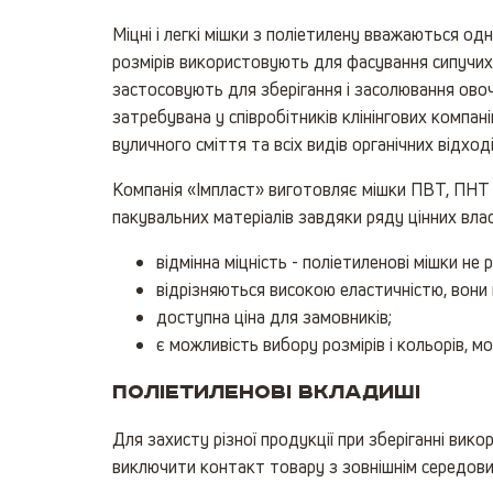
Міцні і легкі мішки з поліетилену вважаються одн
розмірів використовують для фасування сипучих б
застосовують для зберігання і засолювання овочі
затребувана у співробітників клінінгових компан
вуличного сміття та всіх видів органічних відході
Компанія «Імпласт» виготовляє мішки ПВТ, ПНТ і 
пакувальних матеріалів завдяки ряду цінних вла
відмінна міцність - поліетиленові мішки не
відрізняються високою еластичністю, вони
доступна ціна для замовників;
є можливість вибору розмірів і кольорів, м
Поліетиленові вкладиші
Для захисту різної продукції при зберіганні вик
виключити контакт товару з зовнішнім середовищ