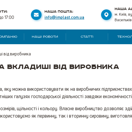
НАША А
ТИ:
НАША ПОШТА:
м. Київ, в
до 17:00
info@implast.com.ua
Васильків
КОМПАНІЮ
НАШІ РОБОТИ
СТАТТІ
ТЕХНОЛ
і від виробника
та вкладиші від виробника
а, яку можна використовувати як на виробничих підприємствах, 
тніших галузях господарської діяльності завдяки економічност
розмірів, щільності і кольору. Власне виробництво дозволяє зд
икористовуємо як первинну, так і вторинну сировину, виготовл