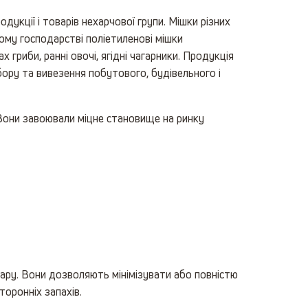
дукції і товарів нехарчової групи. Мішки різних
кому господарстві поліетиленові мішки
гриби, ранні овочі, ягідні чагарники. Продукція
бору та вивезення побутового, будівельного і
. Вони завоювали міцне становище на ринку
 тару. Вони дозволяють мінімізувати або повністю
торонніх запахів.