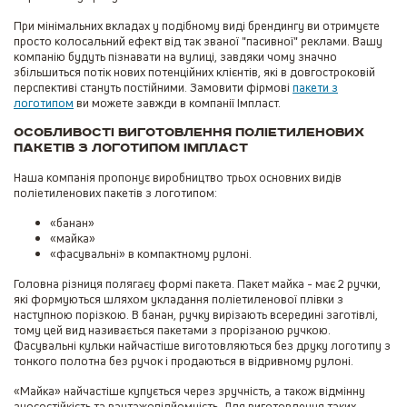
При мінімальних вкладах у подібному виді брендингу ви отримуєте
просто колосальний ефект від так званої "пасивної" реклами. Вашу
компанію будуть пізнавати на вулиці, завдяки чому значно
збільшиться потік нових потенційних клієнтів, які в довгостроковій
перспективі стануть постійними. Замовити фірмові
пакети з
логотипом
ви можете завжди в компанії Імпласт.
Особливості виготовлення поліетиленових
пакетів з логотипом Імпласт
Наша компанія пропонує виробництво трьох основних видів
поліетиленових пакетів з логотипом:
«банан»
«майка»
«фасувальні» в компактному рулоні.
Головна різниця полягаєу формі пакета. Пакет майка - має 2 ручки,
які формуються шляхом укладання поліетиленової плівки з
наступною порізкою. В банан, ручку вирізають всередині заготівлі,
тому цей вид називається пакетами з прорізаною ручкою.
Фасувальні кульки найчастіше виготовляються без друку логотипу з
тонкого полотна без ручок і продаються в відривному рулоні.
«Майка» найчастіше купується через зручність, а також відмінну
зносостійкість та вантажопідйомність. Для виготовлення таких