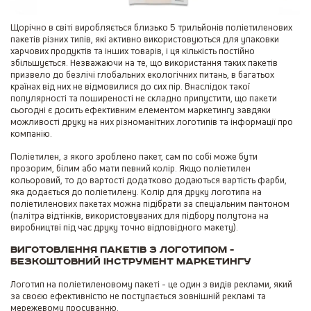
Щорічно в світі виробляється близько 5 трильйонів поліетиленових
пакетів різних типів, які активно використовуються для упаковки
харчових продуктів та інших товарів, і ця кількість постійно
збільшується. Незважаючи на те, що використання таких пакетів
призвело до безлічі глобальних екологічних питань, в багатьох
країнах від них не відмовилися до сих пір. Внаслідок такої
популярності та поширеності не складно припустити, що пакети
сьогодні є досить ефективним елементом маркетингу завдяки
можливості друку на них різноманітних логотипів та інформації про
компанію.
Поліетилен, з якого зроблено пакет, сам по собі може бути
прозорим, білим або мати певний колір. Якщо поліетилен
кольоровий, то до вартості додатково додаються вартість фарби,
яка додається до поліетилену. Колір для друку логотипа на
поліетиленових пакетах можна підібрати за спеціальним пантоном
(палітра відтінків, використовуваних для підбору полутона на
виробництві під час друку точно відповідного макету).
Виготовлення пакетів з логотипом -
безкоштовний інструмент маркетингу
Логотип на поліетиленовому пакеті - це один з видів реклами, який
за своєю ефективністю не поступається зовнішній рекламі та
мережевому просуванню.