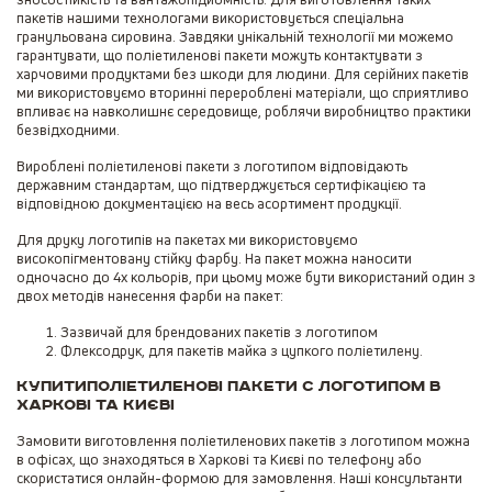
пакетів нашими технологами використовується спеціальна
гранульована сировина. Завдяки унікальній технології ми можемо
гарантувати, що поліетиленові пакети можуть контактувати з
харчовими продуктами без шкоди для людини. Для серійних пакетів
ми використовуємо вторинні перероблені матеріали, що сприятливо
впливає на навколишнє середовище, роблячи виробництво практики
безвідходними.
Вироблені поліетиленові пакети з логотипом відповідають
державним стандартам, що підтверджується сертифікацією та
відповідною документацією на весь асортимент продукції.
Для друку логотипів на пакетах ми використовуємо
високопігментовану стійку фарбу. На пакет можна наносити
одночасно до 4х кольорів, при цьому може бути використаний один з
двох методів нанесення фарби на пакет:
Зазвичай для брендованих пакетів з логотипом
Флексодрук, для пакетів майка з цупкого поліетилену.
Купитиполіетиленові пакети с логотипом в
Харкові та Києві
Замовити виготовлення поліетиленових пакетів з логотипом можна
в офісах, що знаходяться в Харкові та Києві по телефону або
скористатися онлайн-формою для замовлення. Наші консультанти