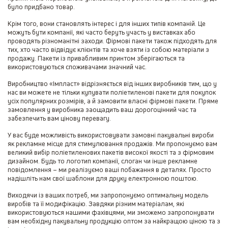
було придбано товар.
Крім того, вони становлять інтерес і для інших типів компаній. Це
можуть бути компанії, які часто беруть участь у виставках або
проводять різноманітні заходи. Фірмові пакети також підходять для
тих, хто часто відвідує клієнтів та хоче взяти із собою матеріали з
продажу. Пакети із привабливим принтом зберігаються та
використовуються споживачами значний час.
Виробництво «Імпласт» відрізняється від інших виробників тим, що у
нас ви можете не тільки купувати поліетиленові пакети для покупок
усіх популярних розмірів, а й замовити власні фірмові пакети. Пряме
замовлення у виробника заощадить ваш дорогоцінний час та
забезпечить вам цінову перевагу.
У вас буде можливість використовувати замовні пакувальні вироби
як рекламне місце для стимулювання продажів. Ми пропонуємо вам
великий вибір поліетиленових пакетів високої якості та з фірмовим
дизайном. Будь то логотип компанії, слоган чи інше рекламне
повідомлення – ми реалізуємо ваші побажання в деталях. Просто
надішліть нам свої шаблони для друку електронною поштою.
Виходячи із ваших потреб, ми запропонуємо оптимальну модель
виробів та її модифікацію. Завдяки різним матеріалам, які
використовуються нашими фахівцями, ми зможемо запропонувати
вам необхідну пакувальну продукцію оптом за найкращою ціною та з