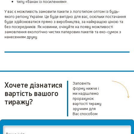
типу «банан із посиленням».
У вас є можливість замовити пакети з логотипом оптом із будь-
якого регіону України. Це буде вигідно для вас, оскільки постачання
буде здійснюватися прямо з виробництва, за найкращою ціною та
без посередників. Як новинки, очікуйте на появу можливості
замовлення екологічно чистих паперових пакетів та еко-сумок з
нанесенням друку.
Хочете дізнатися
Заповніть
форму нижче і
вартість вашого
ми надішлемо
прорахунок
тиражу?
вартості тиражу
зручним для
Вас способом