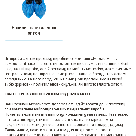
Бахили поліетиленові
оптом
Ці вироби є хітом продажу виробничої компанії «Імпласт». При
замовленні пакетів з логотипом оптом ви отримаєте не лише якісні
пакувальні вироби, але й рекламу на мобільних носіях, яка сприятиме
географічному поширенню присутності вашого бренду та якісному
просуванню вашого продукту на ринку. Ми пропонуємо великий
вибір фірмових поліетиленових кульків, які виготовляють оптом.
Пакети з логотипом від Імпласт
Наші технічні можливості дозволяють здійснювати друк логотипу
при замовленні найпопулярніших пакувальних виробів.
Поліетиленові пакети є найпопулярнішими у магазинах. Незалежно
від того, що купують ваші роздрібні клієнти, товари завжди
пакуються в пакети для безпечного перевезення товару додому.
Таким чином, пакети з логотипом для покупок є не просто
практичною переносною упаковкою, а й рекламою для магазину, де