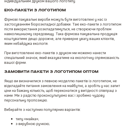
індивідуальним друком вашого логотипу.
Еко-пакети з логотипом
Фірмові пакувальні вироби можуть бути виготовлені у нас із
застосуванням біорозкладної добавки. Такі еко-пакети з логотипом
після використання розкладатимуться, не створюючи проблем
навколишньому середовищу. Така фірмова пакувальна продукція
коштуватиме дещо дорожче, але приверне увагу ваших клієнтів,
яким небайдужа екологія.
При виготовленні еко-пакетів з друком ми можемо нанести
спеціальний значок, який вказуватиме на екологічну спрямованість
вашої фірми.
Замовити пакети з логотипом оптом
Якщо ви визначилися з певною моделлю пакетів із логотипом, не
відкладайте питання замовлення на майбутнє, а зробіть у нас запит
ціни на бажану кількість, щоб переконатися у вигідності співпраці з
нами. Ми з радістю проконсультуємо вас і зробимо чудову
персональну пропозицію.
Вибирайте з наступних популярних варіантів:
типу «майка»;
з вирубною ручкою;