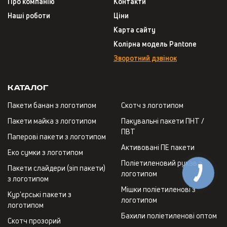
Про компанію
Контакти
Наші роботи
Ціни
Карта сайту
Колірна модель Pantone
Зворотний дзвінок
Каталог
Пакети банан з логотипом
Скотч з логотипом
Пакети майка з логотипом
Пакувальні пакети ПНТ /
ПВТ
Паперові пакети з логотипом
Активовані ПЕ пакети
Еко сумки з логотипом
Поліетиленовий рукав з
Пакети слайдери (зіп пакети)
логотипом
з логотипом
Мішки поліетиленові з
Кур'єрські пакети з
логотипом
логотипом
Бахили поліетиленові оптом
Скотч прозорий