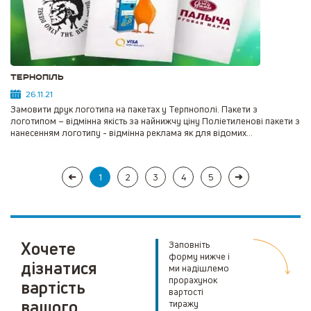
Тернопіль
26.11.21
Замовити друк логотипа на пакетах у Терпнополі. Пакети з
логотипом – відмінна якість за найнижчу ціну Поліетиленові пакети з
нанесенням логотипу - відмінна реклама як для відомих...
1
2
3
4
5
Хочете
Заповніть
форму нижче і
дізнатися
ми надішлемо
прорахунок
вартість
вартості
вашого
тиражу